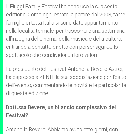
A
n
o
e
p
g
o
r
Il Fiuggi Family Festival ha concluso la sua sesta
p
e
k
edizione. Come ogni estate, a partire dal 2008, tante
r
famiglie di tutta Italia si sono date appuntamento
nella località termale, per trascorrere una settimana
all’insegna del cinema, della musica e della cultura,
entrando a contatto diretto con personaggi dello
spettacolo che condividono i loro valori.
La presidente del Festival, Antonella Bevere Astrei,
ha espresso a ZENIT la sua soddisfazione per l’esito
dell’evento, commentando le novità e le particolarità
di questa edizione.
Dott.ssa Bevere, un bilancio complessivo del
Festival?
Antonella Bevere: Abbiamo avuto otto giorni, con