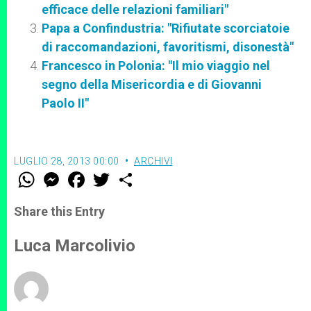
efficace delle relazioni familiari"
Papa a Confindustria: "Rifiutate scorciatoie
di raccomandazioni, favoritismi, disonestà"
Francesco in Polonia: "Il mio viaggio nel
segno della Misericordia e di Giovanni
Paolo II"
LUGLIO 28, 2013 00:00
ARCHIVI
W
M
F
T
S
h
e
a
w
h
a
s
c
i
a
t
s
e
t
r
Share this Entry
s
e
b
t
e
A
n
o
e
p
g
o
r
Luca Marcolivio
p
e
k
r