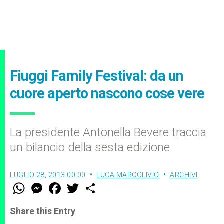
Fiuggi Family Festival: da un
cuore aperto nascono cose vere
La presidente Antonella Bevere traccia
un bilancio della sesta edizione
LUGLIO 28, 2013 00:00
LUCA MARCOLIVIO
ARCHIVI
W
M
F
T
S
h
e
a
w
h
a
s
c
i
a
t
s
e
t
r
Share this Entry
s
e
b
t
e