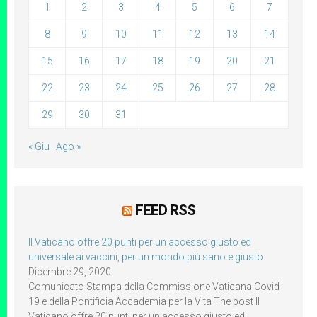
1
2
3
4
5
6
7
8
9
10
11
12
13
14
15
16
17
18
19
20
21
22
23
24
25
26
27
28
29
30
31
« Giu
Ago »
FEED RSS
Il Vaticano offre 20 punti per un accesso giusto ed
universale ai vaccini, per un mondo più sano e giusto
Dicembre 29, 2020
Comunicato Stampa della Commissione Vaticana Covid-
19 e della Pontificia Accademia per la Vita The post Il
Vaticano offre 20 punti per un accesso giusto ed