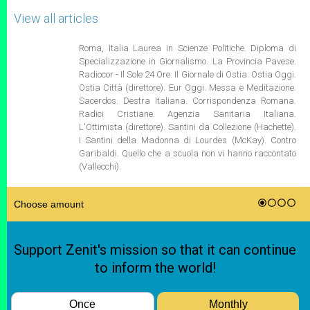
View all articles
Roma, Italia Laurea in Scienze Politiche. Diploma di
Specializzazione in Giornalismo. La Provincia Pavese.
Radiocor - Il Sole 24 Ore. Il Giornale di Ostia. Ostia Oggi.
Ostia Città (direttore). Eur Oggi. Messa e Meditazione.
Sacerdos. Destra Italiana. Corrispondenza Romana.
Radici Cristiane. Agenzia Sanitaria Italiana.
L'Ottimista (direttore). Santini da Collezione (Hachette).
I Santini della Madonna di Lourdes (McKay). Contro
Garibaldi. Quello che a scuola non vi hanno raccontato
(Vallecchi).