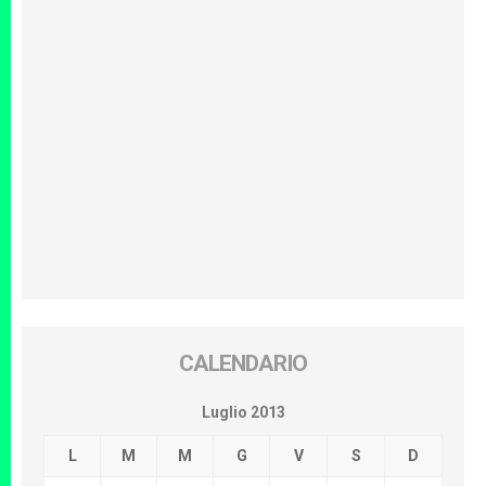
CALENDARIO
Luglio 2013
L
M
M
G
V
S
D