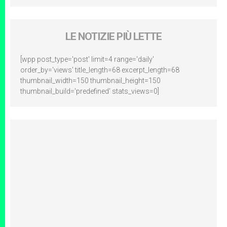
LE NOTIZIE PIÙ LETTE
[wpp post_type='post' limit=4 range='daily'
order_by='views' title_length=68 excerpt_length=68
thumbnail_width=150 thumbnail_height=150
thumbnail_build='predefined' stats_views=0]