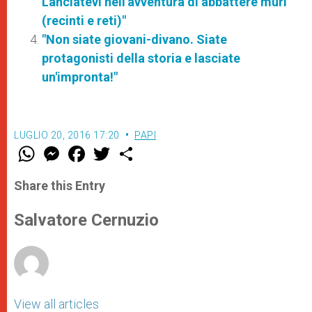
Lanciatevi nell'avventura di abbattere muri
(recinti e reti)"
"Non siate giovani-divano. Siate
protagonisti della storia e lasciate
un'impronta!"
LUGLIO 20, 2016 17:20
PAPI
W
M
F
T
S
h
e
a
w
h
a
s
c
i
a
t
s
e
t
r
Share this Entry
s
e
b
t
e
A
n
o
e
p
g
o
r
Salvatore Cernuzio
p
e
k
r
View all articles