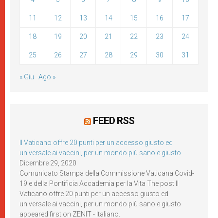
11
12
13
14
15
16
17
18
19
20
21
22
23
24
25
26
27
28
29
30
31
« Giu
Ago »
FEED RSS
Il Vaticano offre 20 punti per un accesso giusto ed
universale ai vaccini, per un mondo più sano e giusto
Dicembre 29, 2020
Comunicato Stampa della Commissione Vaticana Covid-
19 e della Pontificia Accademia per la Vita The post Il
Vaticano offre 20 punti per un accesso giusto ed
universale ai vaccini, per un mondo più sano e giusto
appeared first on ZENIT - Italiano.