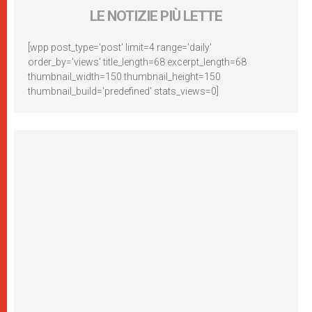
LE NOTIZIE PIÙ LETTE
[wpp post_type='post' limit=4 range='daily'
order_by='views' title_length=68 excerpt_length=68
thumbnail_width=150 thumbnail_height=150
thumbnail_build='predefined' stats_views=0]