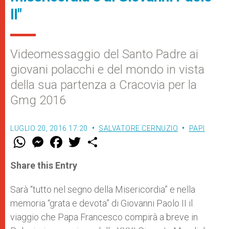
II"
Videomessaggio del Santo Padre ai
giovani polacchi e del mondo in vista
della sua partenza a Cracovia per la
Gmg 2016
LUGLIO 20, 2016 17:20
SALVATORE CERNUZIO
PAPI
W
M
F
T
S
h
e
a
w
h
a
s
c
i
a
t
s
e
t
r
Share this Entry
s
e
b
t
e
A
n
o
e
p
g
o
r
Sarà “tutto nel segno della Misericordia” e nella
p
e
k
memoria “grata e devota” di Giovanni Paolo II il
r
viaggio che Papa Francesco compirà a breve in