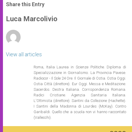
t
s
e
t
r
Share this Entry
s
e
b
t
e
A
n
o
e
p
g
o
r
Luca Marcolivio
p
e
k
r
View all articles
Roma, Italia Laurea in Scienze Politiche. Diploma di
Specializzazione in Giornalismo. La Provincia Pavese.
Radiocor - Il Sole 24 Ore. Il Giornale di Ostia. Ostia Oggi.
Ostia Città (direttore). Eur Oggi. Messa e Meditazione.
Sacerdos. Destra Italiana. Corrispondenza Romana.
Radici Cristiane. Agenzia Sanitaria Italiana.
L'Ottimista (direttore). Santini da Collezione (Hachette).
I Santini della Madonna di Lourdes (McKay). Contro
Garibaldi. Quello che a scuola non vi hanno raccontato
(Vallecchi).