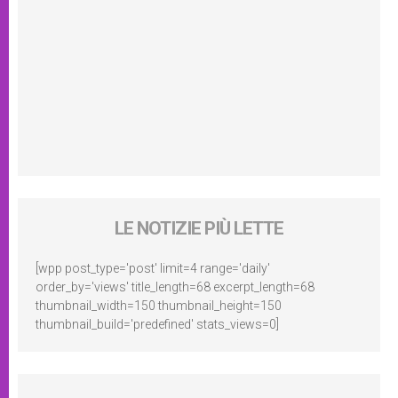
LE NOTIZIE PIÙ LETTE
[wpp post_type='post' limit=4 range='daily'
order_by='views' title_length=68 excerpt_length=68
thumbnail_width=150 thumbnail_height=150
thumbnail_build='predefined' stats_views=0]