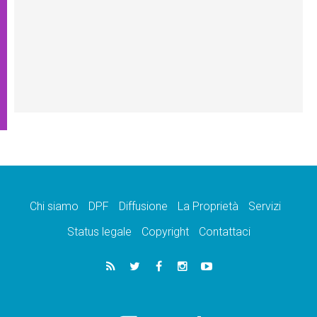
Chi siamo
DPF
Diffusione
La Proprietà
Servizi
Status legale
Copyright
Contattaci