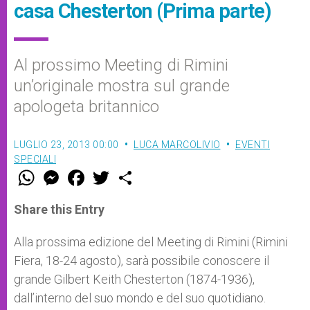
casa Chesterton (Prima parte)
Al prossimo Meeting di Rimini
un’originale mostra sul grande
apologeta britannico
LUGLIO 23, 2013 00:00
LUCA MARCOLIVIO
EVENTI
SPECIALI
W
M
F
T
S
h
e
a
w
h
a
s
c
i
a
t
s
e
t
r
Share this Entry
s
e
b
t
e
A
n
o
e
p
g
o
r
Alla prossima edizione del Meeting di Rimini (Rimini
p
e
k
Fiera, 18-24 agosto), sarà possibile conoscere il
r
grande Gilbert Keith Chesterton (1874-1936),
dall’interno del suo mondo e del suo quotidiano.