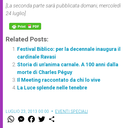
[La seconda parte sarà pubblicata domani, mercoledì
24 luglio]
Related Posts:
Festival Biblico: per la decennale inaugura il
cardinale Ravasi
Storia di un'anima carnale. A 100 anni dalla
morte di Charles Péguy
Il Meeting raccontato da chi lo vive
La Luce splende nelle tenebre
LUGLIO 23, 2013 00:00
EVENTI SPECIALI
W
M
F
T
S
h
e
a
w
h
a
s
c
i
a