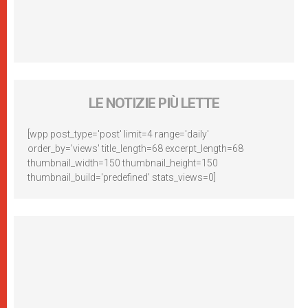
LE NOTIZIE PIÙ LETTE
[wpp post_type='post' limit=4 range='daily'
order_by='views' title_length=68 excerpt_length=68
thumbnail_width=150 thumbnail_height=150
thumbnail_build='predefined' stats_views=0]