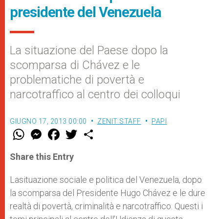
presidente del Venezuela
La situazione del Paese dopo la
scomparsa di Chávez e le
problematiche di povertà e
narcotraffico al centro dei colloqui
GIUGNO 17, 2013 00:00
ZENIT STAFF
PAPI
W
M
F
T
S
h
e
a
w
h
a
s
c
i
a
t
s
e
t
r
Share this Entry
s
e
b
t
e
A
n
o
e
p
g
o
r
Lasituazione sociale e politica del Venezuela, dopo
p
e
k
la scomparsa del Presidente Hugo Chávez e le dure
r
realtà di povertà, criminalità e narcotraffico. Questi i