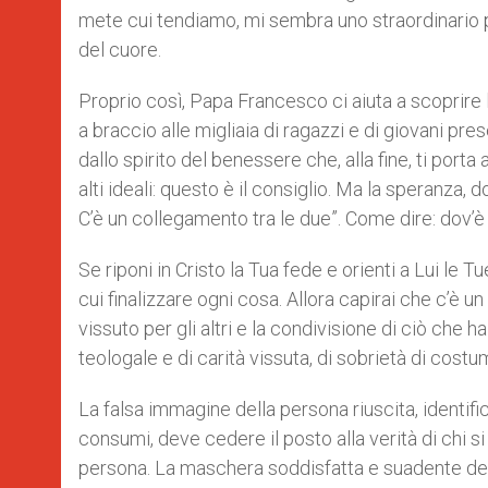
mete cui tendiamo, mi sembra uno straordinario p
del cuore.
Proprio così, Papa Francesco ci aiuta a scoprire 
a braccio alle migliaia di ragazzi e di giovani pre
dallo spirito del benessere che, alla fine, ti port
alti ideali: questo è il consiglio. Ma la speranza,
C’è un collegamento tra le due”. Come dire: dov’è il
Se riponi in Cristo la Tua fede e orienti a Lui le T
cui finalizzare ogni cosa. Allora capirai che c’è u
vissuto per gli altri e la condivisione di ciò che 
teologale e di carità vissuta, di sobrietà di costum
La falsa immagine della persona riuscita, identifi
consumi, deve cedere il posto alla verità di chi si 
persona. La maschera soddisfatta e suadente del