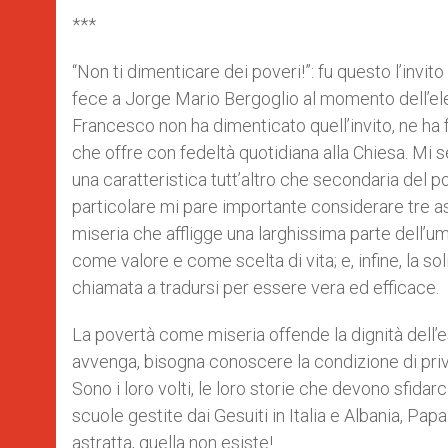
***
“Non ti dimenticare dei poveri!”: fu questo l’inv
fece a Jorge Mario Bergoglio al momento dell’e
Francesco non ha dimenticato quell’invito, ne ha fa
che offre con fedeltà quotidiana alla Chiesa. Mi s
una caratteristica tutt’altro che secondaria del p
particolare mi pare importante considerare tre asp
miseria che affligge una larghissima parte dell’uma
come valore e come scelta di vita; e, infine, la sol
chiamata a tradursi per essere vera ed efficace.
La povertà come miseria offende la dignità dell
avvenga, bisogna conoscere la condizione di priva
Sono i loro volti, le loro storie che devono sfidar
scuole gestite dai Gesuiti in Italia e Albania, Pa
astratta, quella non esiste!