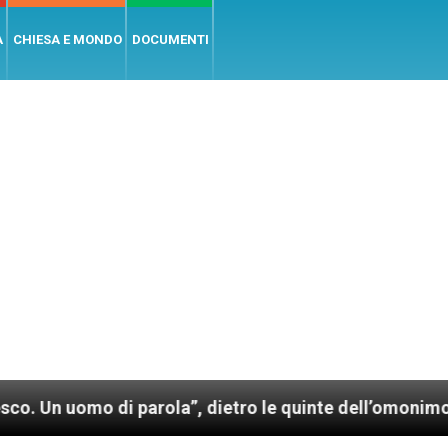
A
CHIESA E MONDO
DOCUMENTI
o di parola”, dietro le quinte dell’omonimo film di 