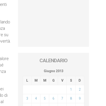
enti
rlando
nza
re su
overtà.
valore
CALENDARIO
 sé
anza
Giugno 2013
L
M
M
G
V
S
D
dei
1
2
do di
3
4
5
6
7
8
9
al