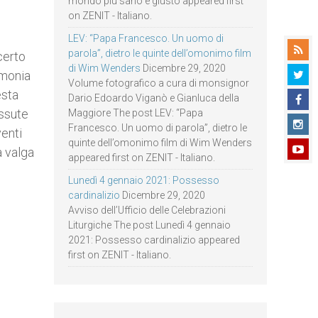
mondo più sano e giusto appeared first
on ZENIT - Italiano.
LEV: “Papa Francesco. Un uomo di
parola”, dietro le quinte dell’omonimo film
certo
di Wim Wenders
Dicembre 29, 2020
imonia
Volume fotografico a cura di monsignor
esta
Dario Edoardo Viganò e Gianluca della
issute
Maggiore The post LEV: “Papa
Francesco. Un uomo di parola”, dietro le
venti
quinte dell’omonimo film di Wim Wenders
a valga
appeared first on ZENIT - Italiano.
Lunedì 4 gennaio 2021: Possesso
cardinalizio
Dicembre 29, 2020
Avviso dell’Ufficio delle Celebrazioni
Liturgiche The post Lunedì 4 gennaio
2021: Possesso cardinalizio appeared
first on ZENIT - Italiano.