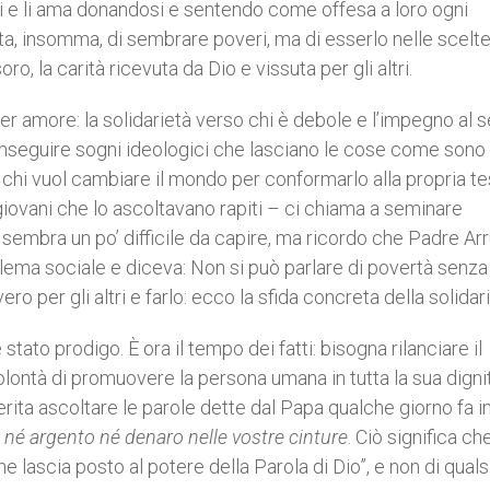
i e li ama donandosi e sentendo come offesa a loro ogni
tta, insomma, di sembrare poveri, ma di esserlo nelle scelt
o, la carità ricevuta da Dio e vissuta per gli altri.
 per amore: la solidarietà verso chi è debole e l’impegno al s
 di inseguire sogni ideologici che lasciano le cose come sono
 chi vuol cambiare il mondo per conformarlo alla propria te
ovani che lo ascoltavano rapiti – ci chiama a seminare
 sembra un po’ difficile da capire, ma ricordo che Padre Ar
blema sociale e diceva: Non si può parlare di povertà senz
ero per gli altri e farlo: ecco la sfida concreta della solidari
tato prodigo. È ora il tempo dei fatti: bisogna rilanciare il
olontà di promuovere la persona umana in tutta la sua dignit
rita ascoltare le parole dette dal Papa qualche giorno fa i
 né argento né denaro nelle vostre cinture
. Ciò significa che
 lascia posto al potere della Parola di Dio”, e non di quals