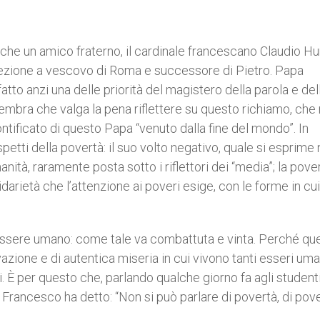
ito che un amico fraterno, il cardinale francescano Claudio 
lezione a vescovo di Roma e successore di Pietro. Papa
tto anzi una delle priorità del magistero della parola e dell
embra che valga la pena riflettere su questo richiamo, che 
ontificato di questo Papa “venuto dalla fine del mondo”. In
etti della povertà: il suo volto negativo, quale si esprime 
nità, raramente posta sotto i riflettori dei “media”; la pove
idarietà che l’attenzione ai poveri esige, con le forme in cui
’essere umano: come tale va combattuta e vinta. Perché qu
zione e di autentica miseria in cui vivono tanti esseri uma
ci. È per questo che, parlando qualche giorno fa agli student
pa Francesco ha detto: “Non si può parlare di povertà, di pov