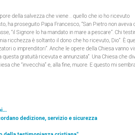
stupore della salvezza che viene… quello che io ho ricevuto
sto, ha proseguito Papa Francesco, “San Pietro non aveva 
sse, “il Signore lo ha mandato in mare a pescare”. Chi test
mia ricchezza è soltanto il dono che ho ricevuto, Dio”. È qu
zatori o imprenditori”. Anche le opere della Chiesa vanno v
 questa gratuità ricevuta e annunziata”. Una Chiesa che di
Chiesa che “invecchia” e, alla fine, muore. E questo mi sembr
oi…
cordano dedizione, servizio e sicurezza
o della testimonianza cristiana"