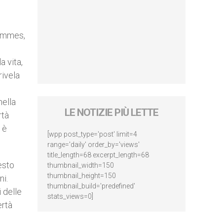
Hummes,
a vita,
rivela
nella
LE NOTIZIE PIÙ LETTE
rtà
 è
[wpp post_type='post' limit=4
range='daily' order_by='views'
title_length=68 excerpt_length=68
esto
thumbnail_width=150
thumbnail_height=150
ni.
thumbnail_build='predefined'
i delle
stats_views=0]
ertà