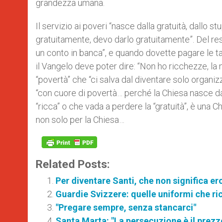
grandezza umana.
Il servizio ai poveri “nasce dalla gratuità, dallo 
gratuitamente, devo darlo gratuitamente”. Del re
un conto in banca”, e quando dovette pagare le ta
il Vangelo deve poter dire: “Non ho ricchezze, la 
“povertà” che “ci salva dal diventare solo organiz
“con cuore di povertà… perché la Chiesa nasce da
“ricca” o che vada a perdere la “gratuità”, è una 
non solo per la Chiesa…
Related Posts:
Per diventare Santi, che non significa er
Guardie Svizzere: quelle uniformi che ri
"Pregare sempre, senza stancarci"
Santa Marta: "La persecuzione è il prezz