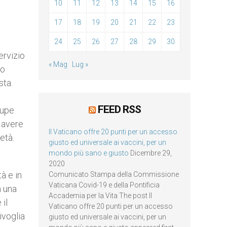
10
11
12
13
14
15
16
e
17
18
19
20
21
22
23
24
25
26
27
28
29
30
ervizio
« Mag
Lug »
 o
sta.
FEED RSS
rupe
a avere
Il Vaticano offre 20 punti per un accesso
età.
giusto ed universale ai vaccini, per un
mondo più sano e giusto
Dicembre 29,
2020
à e in
Comunicato Stampa della Commissione
Vaticana Covid-19 e della Pontificia
n una
Accademia per la Vita The post Il
 il
Vaticano offre 20 punti per un accesso
ivoglia
giusto ed universale ai vaccini, per un