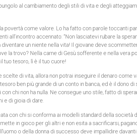
ungolo al cambiamento degli stili di vita e degli atteggiam
la povertà come valore. Lo ha fatto con parole toccanti pa
senti all’incontro accennato: “Non lasciatevi rubare la spera
a a diventare un niente nella vita! Il giovane deve scommette
 dove la trovo? Nella carne di Gesù sofferente e nella vera p
 tuo tesoro, lì è il tuo cuore!
ue scelte di vita, allora non potrai inseguire il denaro come 
n tesoro ben più grande di un conto in banca, ed è il dono di
hai con chi non ha nulla. Ne consegue uno stile, fatto di sper
i e di gioia di dare.
cata con chi si conforma ai modelli standard della società 
mette in gioco per gli altri e non esita a sacrificarsi, pagan
l’uomo o della donna di successo deve impallidire davanti 