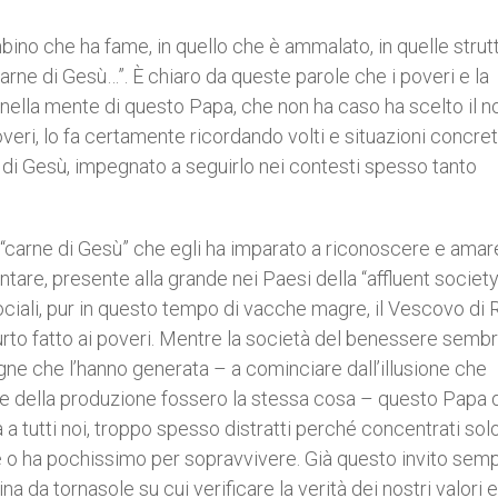
bino che ha fame, in quello che è ammalato, in quelle strut
carne di Gesù…”. È chiaro da queste parole che i poveri e la
 nella mente di questo Papa, che non ha caso ha scelto il 
veri, lo fa certamente ricordando volti e situazioni concret
lo di Gesù, impegnato a seguirlo nei contesti spesso tanto
a “carne di Gesù” che egli ha imparato a riconoscere e amar
tare, presente alla grande nei Paesi della “affluent society
ciali, pur in questo tempo di vacche magre, il Vescovo di
 furto fatto ai poveri. Mentre la società del benessere semb
ogne che l’hanno generata – a cominciare dall’illusione che
le della produzione fossero la stessa cosa – questo Papa 
a tutti noi, troppo spesso distratti perché concentrati solo
te o ha pochissimo per sopravvivere. Già questo invito semp
na da tornasole su cui verificare la verità dei nostri valori e