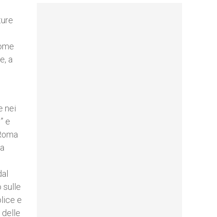
ture
nome
e, a
e nei
” e
 Roma
ra
dal
 sulle
lice e
 delle