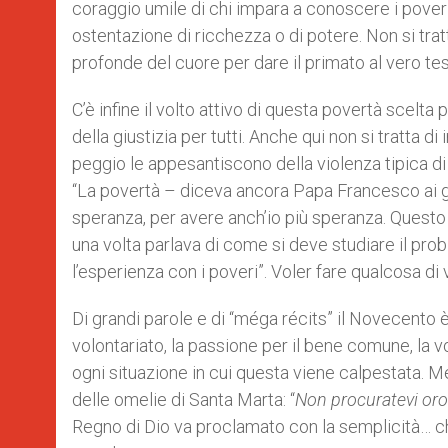
coraggio umile di chi impara a conoscere i pover
ostentazione di ricchezza o di potere. Non si tra
profonde del cuore per dare il primato al vero tesor
C’è infine il volto attivo di questa povertà scelta
della giustizia per tutti. Anche qui non si tratta
peggio le appesantiscono della violenza tipica di
“La povertà – diceva ancora Papa Francesco ai gi
speranza, per avere anch’io più speranza. Questo
una volta parlava di come si deve studiare il pro
l’esperienza con i poveri”. Voler fare qualcosa di v
Di grandi parole e di “méga récits” il Novecento è s
volontariato, la passione per il bene comune, la v
ogni situazione in cui questa viene calpestata. Me
delle omelie di Santa Marta: “
Non procuratevi oro
Regno di Dio va proclamato con la semplicità… che