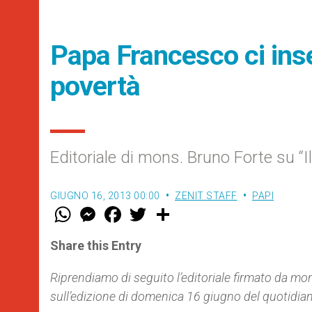
Papa Francesco ci ins
povertà
Editoriale di mons. Bruno Forte su “
GIUGNO 16, 2013 00:00
ZENIT STAFF
PAPI
W
M
F
T
S
h
e
a
w
h
a
s
c
i
a
t
s
e
t
r
Share this Entry
s
e
b
t
e
A
n
o
e
p
g
o
r
Riprendiamo di seguito l’editoriale firmato da mo
p
e
k
sull’edizione di domenica 16 giugno del quotidi
r