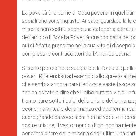
La povertà è la carne di Gesù povero, in quel bam
sociali che sono ingiuste. Andate, guardate là la 
miseria non costituiscono una categoria astratta
dell’amico di Sorella Povertà: quando parla dei po
cui si è fatto prossimo nella sua vita di discepo
complessi e contraddittori dell’America Latina.
Si sente perciò nelle sue parole la forza di quell
poveri. Riferendosi ad esempio allo spreco alimen
che sembra ancora caratterizzare vaste fasce so
non ha esitato a dire che il cibo buttato via è un
tramontare sotto i colpi della crisi e delle menz
economia virtuale della finanza ed economia rea
cuore grande dà voce a chi non ha voce e ricorda 
nostre misure, il vasto mondo di chi non ha nien
concreto a fare della miseria degli ultimi una carti