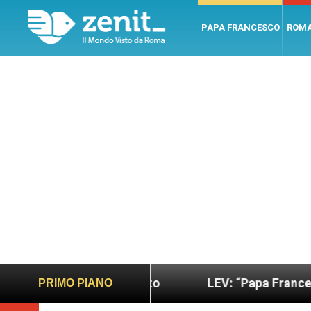
PAPA FRANCESCO
ROM
 più sano e giusto
LEV: “Papa Francesco. Un uom
PRIMO PIANO