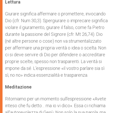
p
g
o
r
Lettura
p
e
k
r
Giurare significa affermare o promettere, invocando
Dio (cfr. Num 30,3). Spergiurare o imprecare significa
violare il giuramento, giurare il falso, come fa Pietro
durante la passione del Signore (cfr. Mt 26,74). Dio
(né altre persone o cose) non va strumentalizzato
per affermare una propria verità o idea o scelta. Non
ci si deve servire di Dio per difendere o accreditare
proprie scelte, spesso non trasparenti. La verità si
impone da sé. L’espressione «il vostro parlare sia sì
sì, no no» indica essenzialità e trasparenza.
Meditazione
Ritorniamo per un momento sull’espressione «Avete
inteso che fu detto… ma io vi dico». Essa ci richiama
all’autorevolezza di Gesù. Non solo la sua parola, ma