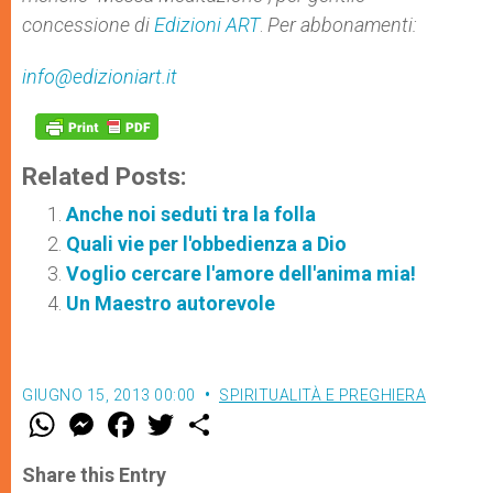
concessione di
Edizioni ART
.
Per abbonamenti:
info@edizioniart.it
Related Posts:
Anche noi seduti tra la folla
Quali vie per l'obbedienza a Dio
Voglio cercare l'amore dell'anima mia!
Un Maestro autorevole
GIUGNO 15, 2013 00:00
SPIRITUALITÀ E PREGHIERA
W
M
F
T
S
h
e
a
w
h
a
s
c
i
a
t
s
e
t
r
Share this Entry
s
e
b
t
e