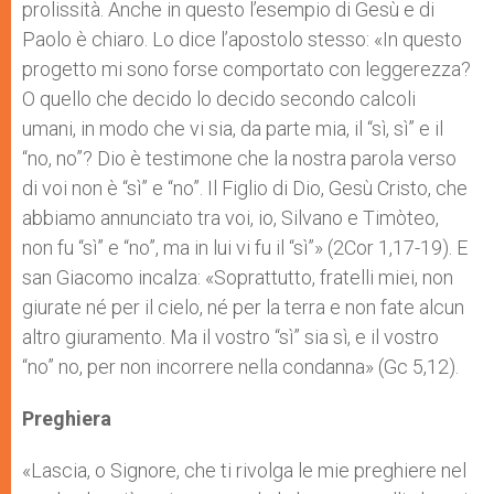
prolissità. Anche in questo l’esempio di Gesù e di
Paolo è chiaro. Lo dice l’apostolo stesso: «In questo
progetto mi sono forse comportato con leggerezza?
O quello che decido lo decido secondo calcoli
umani, in modo che vi sia, da parte mia, il “sì, sì” e il
“no, no”? Dio è testimone che la nostra parola verso
di voi non è “sì” e “no”. Il Figlio di Dio, Gesù Cristo, che
abbiamo annunciato tra voi, io, Silvano e Timòteo,
non fu “sì” e “no”, ma in lui vi fu il “sì”» (2Cor 1,17-19). E
san Giacomo incalza: «Soprattutto, fratelli miei, non
giurate né per il cielo, né per la terra e non fate alcun
altro giuramento. Ma il vostro “sì” sia sì, e il vostro
“no” no, per non incorrere nella condanna» (Gc 5,12).
Preghiera
«Lascia, o Signore, che ti rivolga le mie preghiere nel