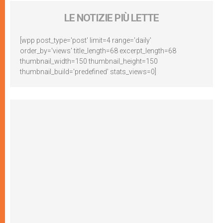
LE NOTIZIE PIÙ LETTE
[wpp post_type='post' limit=4 range='daily'
order_by='views' title_length=68 excerpt_length=68
thumbnail_width=150 thumbnail_height=150
thumbnail_build='predefined' stats_views=0]