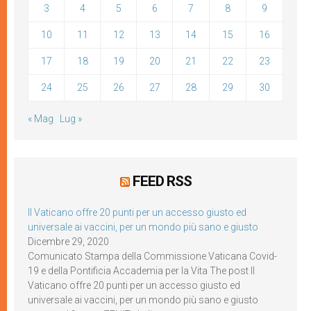
3
4
5
6
7
8
9
10
11
12
13
14
15
16
17
18
19
20
21
22
23
24
25
26
27
28
29
30
« Mag
Lug »
FEED RSS
Il Vaticano offre 20 punti per un accesso giusto ed
universale ai vaccini, per un mondo più sano e giusto
Dicembre 29, 2020
Comunicato Stampa della Commissione Vaticana Covid-
19 e della Pontificia Accademia per la Vita The post Il
Vaticano offre 20 punti per un accesso giusto ed
universale ai vaccini, per un mondo più sano e giusto