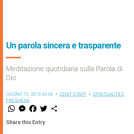
Un parola sincera e trasparente
Meditazione quotidiana sulla Parola di
Dio
GIUGNO 15, 2013 00:00
ZENIT STAFF
SPIRITUALITÀ E
PREGHIERA
W
M
F
T
S
h
e
a
w
h
a
s
c
i
a
t
s
e
t
r
Share this Entry
s
e
b
t
e
A
n
o
e