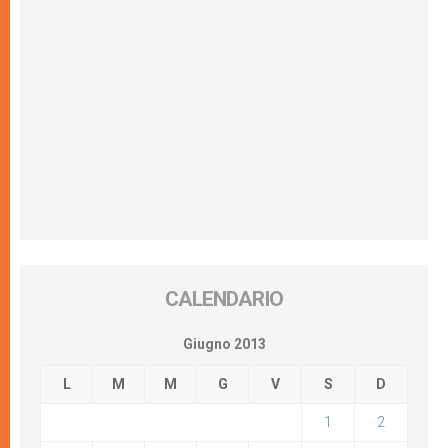
CALENDARIO
Giugno 2013
L
M
M
G
V
S
D
1
2