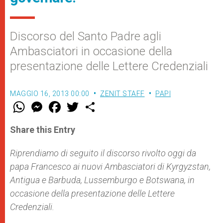
Discorso del Santo Padre agli
Ambasciatori in occasione della
presentazione delle Lettere Credenziali
MAGGIO 16, 2013 00:00
ZENIT STAFF
PAPI
W
M
F
T
S
h
e
a
w
h
a
s
c
i
a
t
s
e
t
r
Share this Entry
s
e
b
t
e
A
n
o
e
p
g
o
r
Riprendiamo di seguito il discorso rivolto oggi da
p
e
k
papa Francesco ai nuovi Ambasciatori di Kyrgyzstan,
r
Antigua e Barbuda, Lussemburgo e Botswana, in
occasione della presentazione delle Lettere
Credenziali.