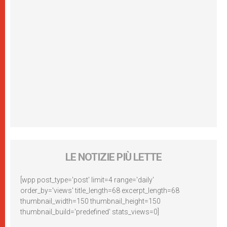
LE NOTIZIE PIÙ LETTE
[wpp post_type='post' limit=4 range='daily'
order_by='views' title_length=68 excerpt_length=68
thumbnail_width=150 thumbnail_height=150
thumbnail_build='predefined' stats_views=0]