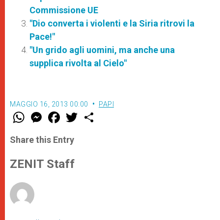
Commissione UE
"Dio converta i violenti e la Siria ritrovi la
Pace!"
"Un grido agli uomini, ma anche una
supplica rivolta al Cielo"
MAGGIO 16, 2013 00:00
PAPI
W
M
F
T
S
h
e
a
w
h
a
s
c
i
a
t
s
e
t
r
Share this Entry
s
e
b
t
e
A
n
o
e
p
g
o
r
ZENIT Staff
p
e
k
r