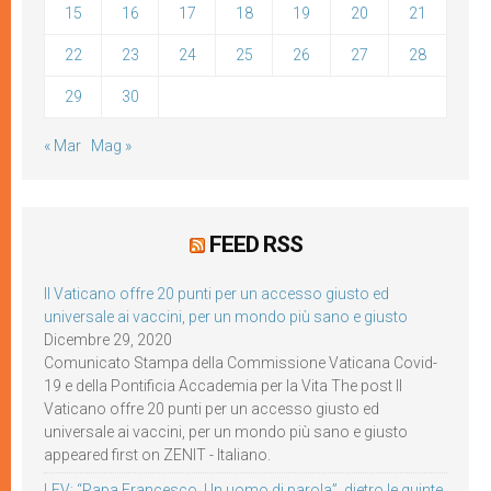
15
16
17
18
19
20
21
22
23
24
25
26
27
28
29
30
« Mar
Mag »
FEED RSS
Il Vaticano offre 20 punti per un accesso giusto ed
universale ai vaccini, per un mondo più sano e giusto
Dicembre 29, 2020
Comunicato Stampa della Commissione Vaticana Covid-
19 e della Pontificia Accademia per la Vita The post Il
Vaticano offre 20 punti per un accesso giusto ed
universale ai vaccini, per un mondo più sano e giusto
appeared first on ZENIT - Italiano.
LEV: “Papa Francesco. Un uomo di parola”, dietro le quinte