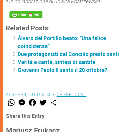
* In collaborazione di Jowita Kostrzewska
Related Posts:
Álvaro del Portillo beato: "Una felice
coincidenza"
Due protagonisti del Concilio presto santi
Verità e carità, sintesi di santità
Giovanni Paolo II santo il 20 ottobre?
APRILE 30, 2013 00:00
CHIESE LOCALI
W
M
F
T
S
h
e
a
w
h
a
s
c
i
a
t
s
e
t
r
Share this Entry
s
e
b
t
e
A
n
o
e
p
g
o
r
Mariusz Frukacz