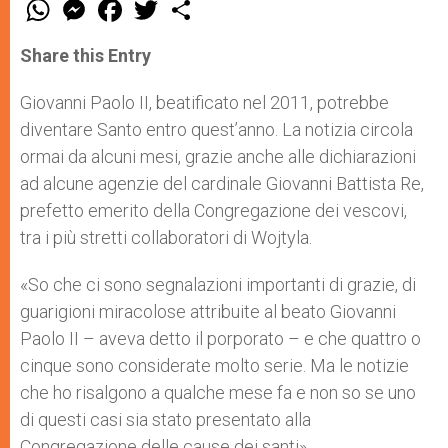
W
M
F
T
S
h
e
a
w
h
a
s
c
i
a
t
s
e
t
r
Share this Entry
s
e
b
t
e
A
n
o
e
p
g
o
r
Giovanni Paolo II, beatificato nel 2011, potrebbe
p
e
k
diventare Santo entro quest’anno. La notizia circola
r
ormai da alcuni mesi, grazie anche alle dichiarazioni
ad alcune agenzie del cardinale Giovanni Battista Re,
prefetto emerito della Congregazione dei vescovi,
tra i più stretti collaboratori di Wojtyla.
«So che ci sono segnalazioni importanti di grazie, di
guarigioni miracolose attribuite al beato Giovanni
Paolo II – aveva detto il porporato – e che quattro o
cinque sono considerate molto serie. Ma le notizie
che ho risalgono a qualche mese fa e non so se uno
di questi casi sia stato presentato alla
Congregazione delle cause dei santi».