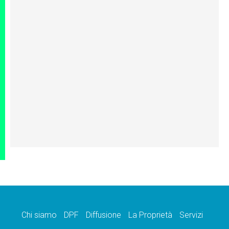
Chi siamo
DPF
Diffusione
La Proprietà
Servizi