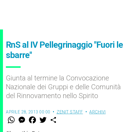
RnS al IV Pellegrinaggio "Fuori le
sbarre"
Giunta al termine la Convocazione
Nazionale dei Gruppi e delle Comunità
del Rinnovamento nello Spirito
APRILE 28, 2013 00:00
ZENIT STAFF
ARCHIVI
W
M
F
T
S
h
e
a
w
h
a
s
c
i
a
t
s
e
t
r