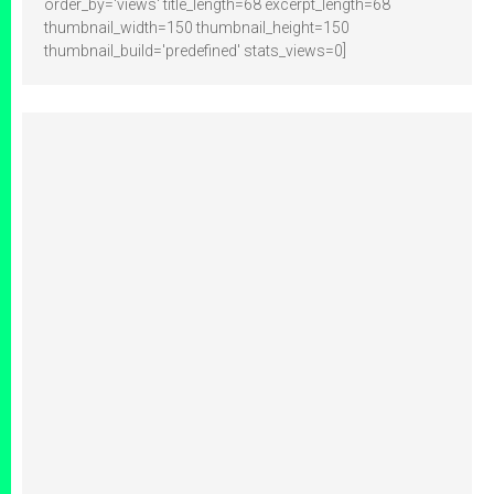
order_by='views' title_length=68 excerpt_length=68
thumbnail_width=150 thumbnail_height=150
thumbnail_build='predefined' stats_views=0]