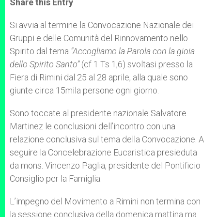
Share this Entry
s
e
b
t
e
A
n
o
e
p
g
o
r
Si avvia al termine la Convocazione Nazionale dei
p
e
k
Gruppi e delle Comunità del Rinnovamento nello
r
Spirito dal tema
“Accogliamo la Parola con la gioia
dello Spirito Santo”
(cf 1 Ts 1,6) svoltasi presso la
Fiera di Rimini dal 25 al 28 aprile, alla quale sono
giunte circa 15mila persone ogni giorno.
Sono toccate al presidente nazionale Salvatore
Martinez le conclusioni dell’incontro con una
relazione conclusiva sul tema della Convocazione. A
seguire la Concelebrazione Eucaristica presieduta
da mons. Vincenzo Paglia, presidente del Pontificio
Consiglio per la Famiglia.
L’impegno del Movimento a Rimini non termina con
la sessione conclusiva della domenica mattina ma