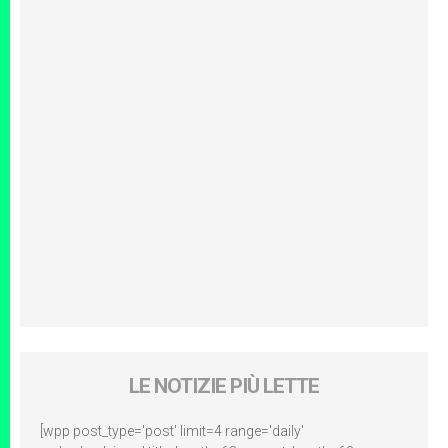
LE NOTIZIE PIÙ LETTE
[wpp post_type='post' limit=4 range='daily'