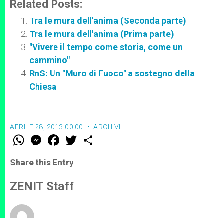
Related Posts:
Tra le mura dell'anima (Seconda parte)
Tra le mura dell'anima (Prima parte)
"Vivere il tempo come storia, come un
cammino"
RnS: Un "Muro di Fuoco" a sostegno della
Chiesa
APRILE 28, 2013 00:00
ARCHIVI
W
M
F
T
S
h
e
a
w
h
a
s
c
i
a
t
s
e
t
r
Share this Entry
s
e
b
t
e
A
n
o
e
p
g
o
r
ZENIT Staff
p
e
k
r