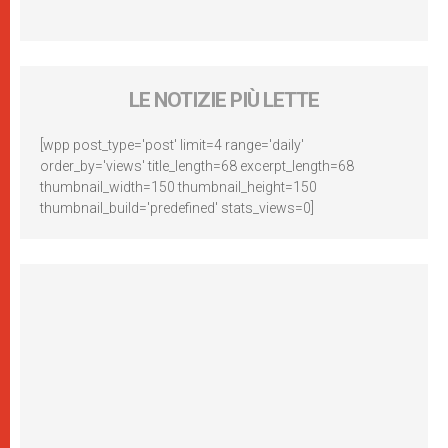
LE NOTIZIE PIÙ LETTE
[wpp post_type='post' limit=4 range='daily'
order_by='views' title_length=68 excerpt_length=68
thumbnail_width=150 thumbnail_height=150
thumbnail_build='predefined' stats_views=0]