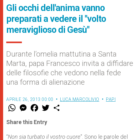
Gli occhi dell'anima vanno
preparati a vedere il "volto
meraviglioso di Gesù"
Durante l’omelia mattutina a Santa
Marta, papa Francesco invita a diffidare
delle filosofie che vedono nella fede
una forma di alienazione
APRILE 26, 2013 00:00
LUCA MARCOLIVIO
PAPI
W
M
F
T
S
h
e
a
w
h
a
s
c
i
a
t
s
e
t
r
Share this Entry
s
e
b
t
e
A
n
o
e
p
g
o
r
“
Non sia turbato il vostro cuore
”. Sono le parole del