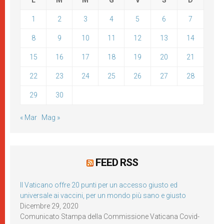
L
M
M
G
V
S
D
1
2
3
4
5
6
7
8
9
10
11
12
13
14
15
16
17
18
19
20
21
22
23
24
25
26
27
28
29
30
« Mar
Mag »
FEED RSS
Il Vaticano offre 20 punti per un accesso giusto ed
universale ai vaccini, per un mondo più sano e giusto
Dicembre 29, 2020
Comunicato Stampa della Commissione Vaticana Covid-