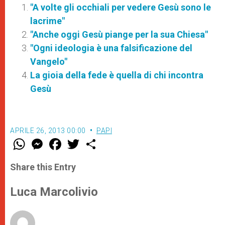
"A volte gli occhiali per vedere Gesù sono le
lacrime"
"Anche oggi Gesù piange per la sua Chiesa"
"Ogni ideologia è una falsificazione del
Vangelo"
La gioia della fede è quella di chi incontra
Gesù
APRILE 26, 2013 00:00
PAPI
W
M
F
T
S
h
e
a
w
h
a
s
c
i
a
t
s
e
t
r
Share this Entry
s
e
b
t
e
A
n
o
e
p
g
o
r
Luca Marcolivio
p
e
k
r