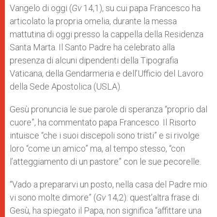
p
e
k
Vangelo di oggi (
r
Gv
14,1), su cui papa Francesco ha
articolato la propria omelia, durante la messa
mattutina di oggi presso la cappella della Residenza
Santa Marta. Il Santo Padre ha celebrato alla
presenza di alcuni dipendenti della Tipografia
Vaticana, della Gendarmeria e dell’Ufficio del Lavoro
della Sede Apostolica (USLA).
Gesù pronuncia le sue parole di speranza “proprio dal
cuore”, ha commentato papa Francesco. Il Risorto
intuisce “che i suoi discepoli sono tristi” e si rivolge
loro “come un amico” ma, al tempo stesso, “con
l’atteggiamento di un pastore” con le sue pecorelle.
“Vado a prepararvi un posto, nella casa del Padre mio
vi sono molte dimore” (
Gv
14,2): quest’altra frase di
Gesù, ha spiegato il Papa, non significa “affittare una