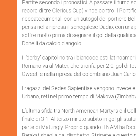
Partite secondo i pronostici. A passare il turno s
record di tre Clericus Cup) vince contro il Pontifi
neocatecumenali con un autogol del portiere Belinga
pensa nella ripresa il senegalese Dadio, con una
soffre molto prima di segnare il gol della qualific
Donelli da calcio d’angolo.
Il ‘derby’ capitolino tra i biancocelesti latinoam
Romano va al Mater, che trionfa per 2-0, gol di
Gweet, e nella ripresa del colombiano Juan Carlos 
I ragazzi del Sedes Sapientiae vengono invece eli
Urbano, reti nel primo tempo di Makova (Zimbabwe
L’ultima sfida tra North American Martyrs e il Co
finale di 3-1. Al terzo minuto subito in gol gli st
parte di Mattingly. Proprio quando il NAM ha l’occa
Barakat sbaglia dal dischetto. Si ripete a questo p