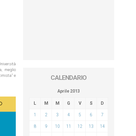
Università
a, meglio
timista” e
CALENDARIO
Aprile 2013
L
M
M
G
V
S
D
1
2
3
4
5
6
7
8
9
10
11
12
13
14