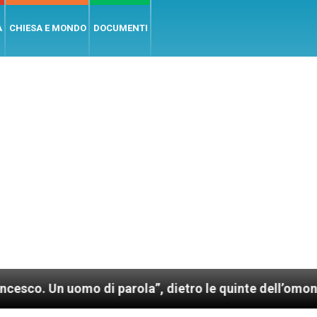
A
CHIESA E MONDO
DOCUMENTI
uomo di parola”, dietro le quinte dell’omonimo film d