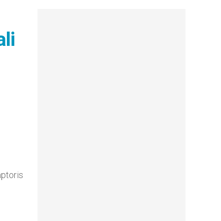
li
mptoris