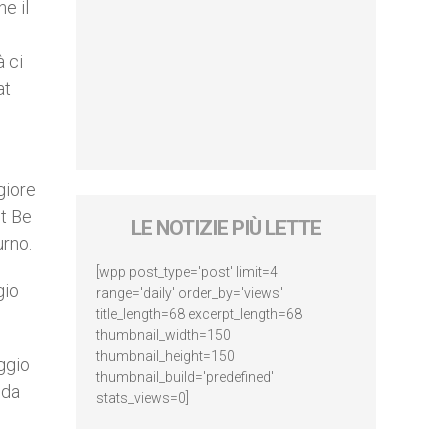
e il
à ci
at
o
giore
et Be
LE NOTIZIE PIÙ LETTE
urno.
[wpp post_type='post' limit=4
gio
range='daily' order_by='views'
title_length=68 excerpt_length=68
thumbnail_width=150
thumbnail_height=150
ggio
thumbnail_build='predefined'
 da
stats_views=0]