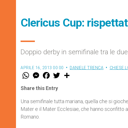
Clericus Cup: rispettati
Doppio derby in semifinale tra le due
APRILE 16, 2013 00:00
DANIELE TRENCA
CHIESE L
W
M
F
T
S
h
e
a
w
h
a
s
c
i
a
t
s
e
t
r
Share this Entry
s
e
b
t
e
A
n
o
e
p
g
o
r
Una semifinale tutta mariana, quella che si gioch
p
e
k
Mater e il Mater Ecclesiae, che hanno sconfitto ai
r
Romano.