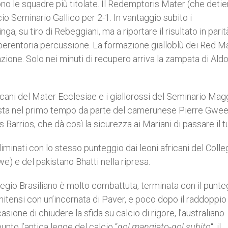
ono le squadre più titolate. Il Redemptoris Mater (che detien
cio Seminario Gallico per 2-1. In vantaggio subito i
, su tiro di Rebeggiani, ma a riportare il risultato in parit
 perentoria percussione. La formazione gialloblù dei Red M
azione. Solo nei minuti di recupero arriva la zampata di Ald
ericani del Mater Ecclesiae e i giallorossi del Seminario Mag
 testa nel primo tempo da parte del camerunese Pierre Gwe
Barrios, che dà così la sicurezza ai Mariani di passare il t
minati con lo stesso punteggio dai leoni africani del Colle
) e del pakistano Bhatti nella ripresa.
llegio Brasiliano è molto combattuta, terminata con il punte
atunitensi con un’incornata di Paver, e poco dopo il raddoppio
sione di chiudere la sfida su calcio di rigore, l’australiano
unto l’antica legge del calcio “
gol mangiato-gol subito
“, il