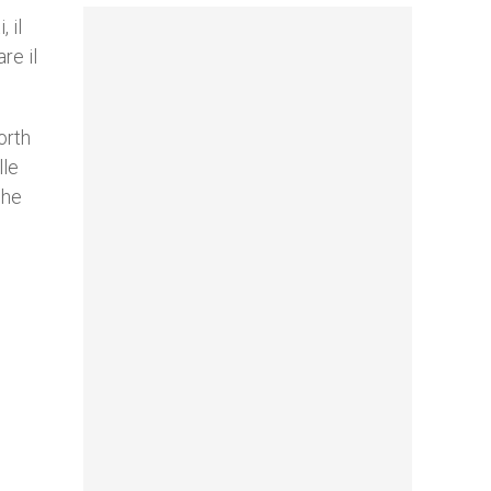
 il
re il
orth
lle
che