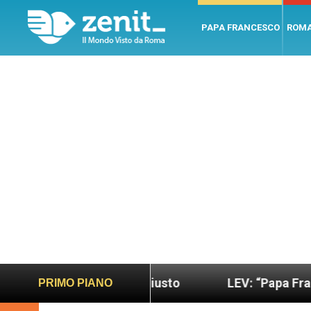
PAPA FRANCESCO
ROM
ndo più sano e giusto
LEV: “Papa Francesco. Un 
PRIMO PIANO