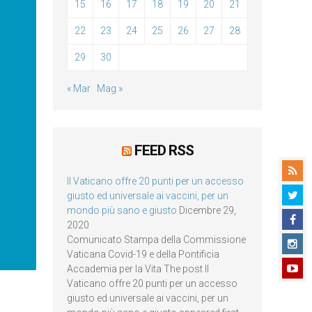
15
16
17
18
19
20
21
22
23
24
25
26
27
28
29
30
« Mar
Mag »
FEED RSS
Il Vaticano offre 20 punti per un accesso
giusto ed universale ai vaccini, per un
mondo più sano e giusto
Dicembre 29,
2020
Comunicato Stampa della Commissione
Vaticana Covid-19 e della Pontificia
Accademia per la Vita The post Il
Vaticano offre 20 punti per un accesso
giusto ed universale ai vaccini, per un