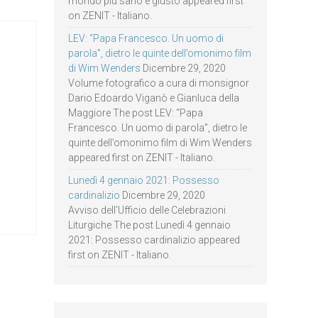
mondo più sano e giusto appeared first
on ZENIT - Italiano.
LEV: “Papa Francesco. Un uomo di
parola”, dietro le quinte dell’omonimo film
di Wim Wenders
Dicembre 29, 2020
Volume fotografico a cura di monsignor
Dario Edoardo Viganò e Gianluca della
Maggiore The post LEV: “Papa
Francesco. Un uomo di parola”, dietro le
quinte dell’omonimo film di Wim Wenders
appeared first on ZENIT - Italiano.
Lunedì 4 gennaio 2021: Possesso
cardinalizio
Dicembre 29, 2020
Avviso dell’Ufficio delle Celebrazioni
Liturgiche The post Lunedì 4 gennaio
2021: Possesso cardinalizio appeared
first on ZENIT - Italiano.