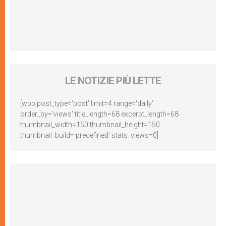
LE NOTIZIE PIÙ LETTE
[wpp post_type='post' limit=4 range='daily'
order_by='views' title_length=68 excerpt_length=68
thumbnail_width=150 thumbnail_height=150
thumbnail_build='predefined' stats_views=0]