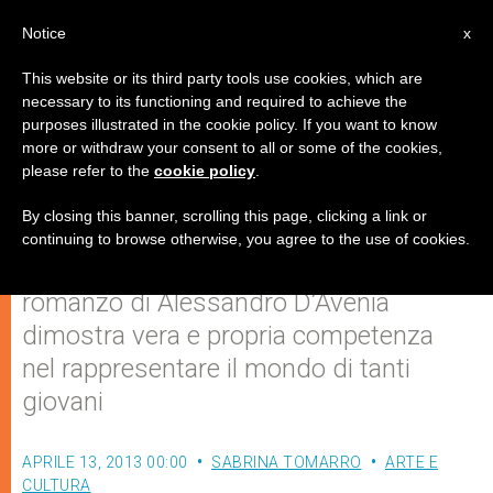
IT
Notice
x
This website or its third party tools use cookies, which are
necessary to its functioning and required to achieve the
purposes illustrated in the cookie policy. If you want to know
"Bianca come il latte, rossa come
more or withdraw your consent to all or some of the cookies,
please refer to the
cookie policy
.
il sangue"
By closing this banner, scrolling this page, clicking a link or
continuing to browse otherwise, you agree to the use of cookies.
L’adattamento cinematografico del
romanzo di Alessandro D’Avenia
dimostra vera e propria competenza
nel rappresentare il mondo di tanti
giovani
APRILE 13, 2013 00:00
SABRINA TOMARRO
ARTE E
CULTURA