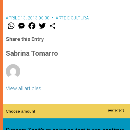
APRILE 13, 2013 00:00
ARTE E CULTURA
W
M
F
T
S
h
e
a
w
h
a
s
c
i
a
t
s
e
t
r
Share this Entry
s
e
b
t
e
A
n
o
e
p
g
o
r
Sabrina Tomarro
p
e
k
r
View all articles