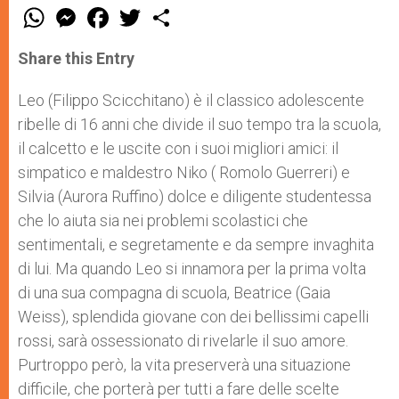
W
M
F
T
S
h
e
a
w
h
a
s
c
i
a
t
s
e
t
r
Share this Entry
s
e
b
t
e
A
n
o
e
p
g
o
r
Leo (Filippo Scicchitano) è il classico adolescente
p
e
k
ribelle di 16 anni che divide il suo tempo tra la scuola,
r
il calcetto e le uscite con i suoi migliori amici: il
simpatico e maldestro Niko ( Romolo Guerreri) e
Silvia (Aurora Ruffino) dolce e diligente studentessa
che lo aiuta sia nei problemi scolastici che
sentimentali, e segretamente e da sempre invaghita
di lui. Ma quando Leo si innamora per la prima volta
di una sua compagna di scuola, Beatrice (Gaia
Weiss), splendida giovane con dei bellissimi capelli
rossi, sarà ossessionato di rivelarle il suo amore.
Purtroppo però, la vita preserverà una situazione
difficile, che porterà per tutti a fare delle scelte