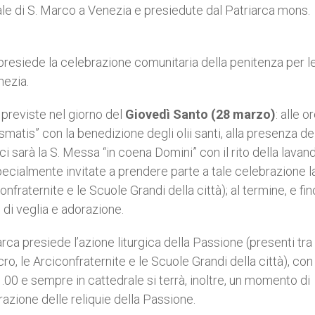
ale di S. Marco a Venezia e presiedute dal Patriarca mons.
ca presiede la celebrazione comunitaria della penitenza per l
enezia.
 previste nel giorno del
Giovedì Santo (28 marzo)
: alle o
atis” con la benedizione degli olii santi, alla presenza de
ci sarà la S. Messa “in coena Domini” con il rito della lavan
ecialmente invitate a prendere parte a tale celebrazione l
fraternite e le Scuole Grandi della città); al termine, e fin
 di veglia e adorazione.
iarca presiede l’azione liturgica della Passione (presenti tra g
o, le Arciconfraternite e le Scuole Grandi della città), con
.00 e sempre in cattedrale si terrà, inoltre, un momento di
razione delle reliquie della Passione.