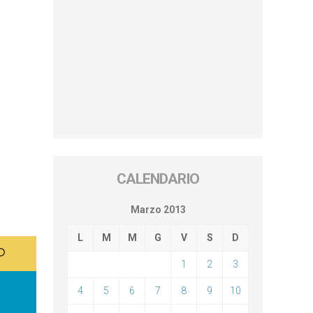
CALENDARIO
Marzo 2013
L
M
M
G
V
S
D
1
2
3
4
5
6
7
8
9
10