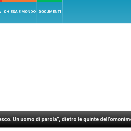
A
CHIESA E MONDO
DOCUMENTI
o di parola”, dietro le quinte dell’omonimo film di 