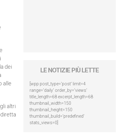
e
re
i
da dei
LE NOTIZIE PIÙ LETTE
a
o alle
[wpp post_type='post' limit=4
range='daily' order_by='views'
title_length=68 excerpt_length=68
thumbnail_width=150
li altri
thumbnail_height=150
 diretta
thumbnail_build='predefined'
stats_views=0]