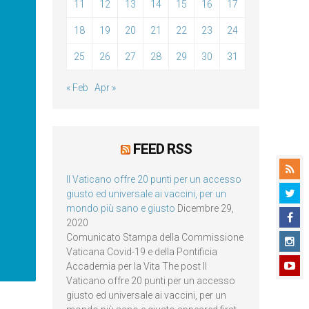
11
12
13
14
15
16
17
18
19
20
21
22
23
24
25
26
27
28
29
30
31
« Feb
Apr »
FEED RSS
Il Vaticano offre 20 punti per un accesso
giusto ed universale ai vaccini, per un
mondo più sano e giusto
Dicembre 29,
2020
Comunicato Stampa della Commissione
Vaticana Covid-19 e della Pontificia
Accademia per la Vita The post Il
Vaticano offre 20 punti per un accesso
giusto ed universale ai vaccini, per un