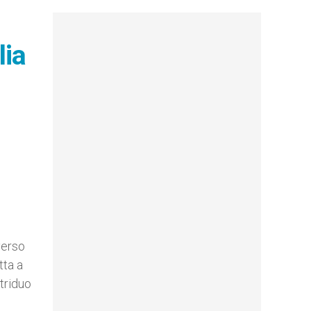
lia
verso
tta a
triduo