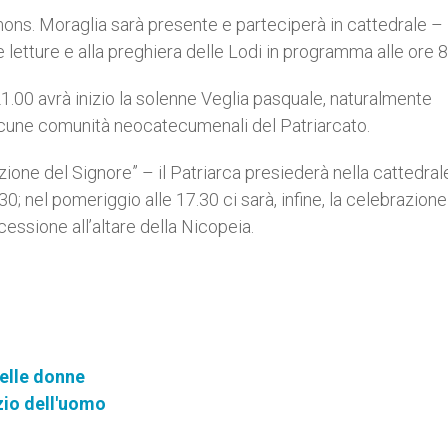
 mons. Moraglia sarà presente e parteciperà in cattedrale –
e letture e alla preghiera delle Lodi in programma alle ore 
 21.00 avrà inizio la solenne Veglia pasquale, naturalmente
alcune comunità neocatecumenali del Patriarcato.
one del Signore” – il Patriarca presiederà nella cattedrale
30; nel pomeriggio alle 17.30 ci sarà, infine, la celebrazione
cessione all’altare della Nicopeia.
delle donne
nzio dell'uomo