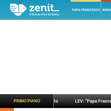
PAPA FRANCESCO
ROM
 più sano e giusto
LEV: “Papa Francesco. Un uom
PRIMO PIANO