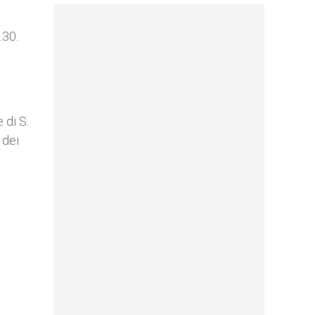
8.30.
 di S.
 dei