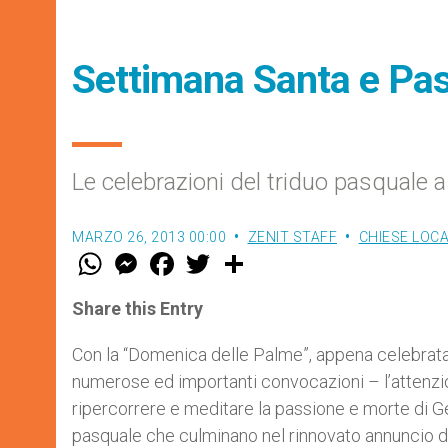
Settimana Santa e Pas
Le celebrazioni del triduo pasquale 
MARZO 26, 2013 00:00
ZENIT STAFF
CHIESE LOCA
W
M
F
T
S
h
e
a
w
h
a
s
c
i
a
t
s
e
t
r
Share this Entry
s
e
b
t
e
A
n
o
e
p
g
o
r
Con la “Domenica delle Palme”, appena celebrata,
p
e
k
numerose ed importanti convocazioni – l’attenzione
r
ripercorrere e meditare la passione e morte di Ge
pasquale che culminano nel rinnovato annuncio dell