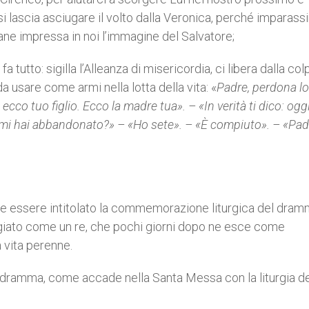
si lascia asciugare il volto dalla Veronica, perché imparas
ane impressa in noi l’immagine del Salvatore;
a tutto: sigilla l’Alleanza di misericordia, ci libera dalla col
a usare come armi nella lotta della vita: «
Padre, perdona lo
co tuo figlio. Ecco la madre tua». – «In verità ti dico: oggi
 mi hai abbandonato?» – «Ho sete». – «È compiuto». – «Pad
e essere intitolato la commemorazione liturgica del dram
giato come un re, che pochi giorni dopo ne esce come
 vita perenne.
ramma, come accade nella Santa Messa con la liturgia de