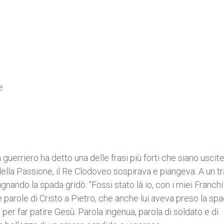
e
1
 guerriero ha detto una delle frasi più forti che siano uscit
ella Passione, il Re Clodoveo sospirava e piangeva. A un tr
nando la spada gridò: “Fossi stato là io, con i miei Franchi”
e parole di Cristo a Pietro, che anche lui aveva preso la sp
i per far patire Gesù. Parola ingenua, parola di soldato e di