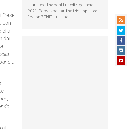
Liturgiche The post Lunedì 4 gennaio
2021: Possesso cardinalizio appeared
: “rese
first on ZENIT - Italiano.
mo con
 ella
n dai
la
nella
 pane e
o
me
ione,
ondo.
 il