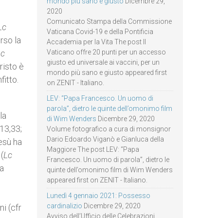
mondo più sano e giusto
Dicembre 29,
2020
Comunicato Stampa della Commissione
Lc
Vaticana Covid-19 e della Pontificia
rso la
Accademia per la Vita The post Il
Lc
Vaticano offre 20 punti per un accesso
giusto ed universale ai vaccini, per un
risto è
mondo più sano e giusto appeared first
fitto.
on ZENIT - Italiano.
LEV: “Papa Francesco. Un uomo di
parola”, dietro le quinte dell’omonimo film
la
di Wim Wenders
Dicembre 29, 2020
13,33;
Volume fotografico a cura di monsignor
Dario Edoardo Viganò e Gianluca della
esù ha
Maggiore The post LEV: “Papa
(
Lc
Francesco. Un uomo di parola”, dietro le
la
quinte dell’omonimo film di Wim Wenders
appeared first on ZENIT - Italiano.
Lunedì 4 gennaio 2021: Possesso
cardinalizio
Dicembre 29, 2020
ni (cfr
Avviso dell’Ufficio delle Celebrazioni