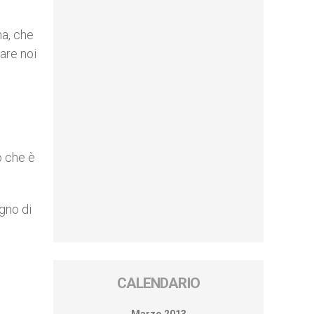
na, che
are noi
o che è
gno di
i
CALENDARIO