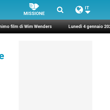
IT
MISSIONE
Wim Wenders
Lunedì 4 gennaio 2021: Possesso c
e