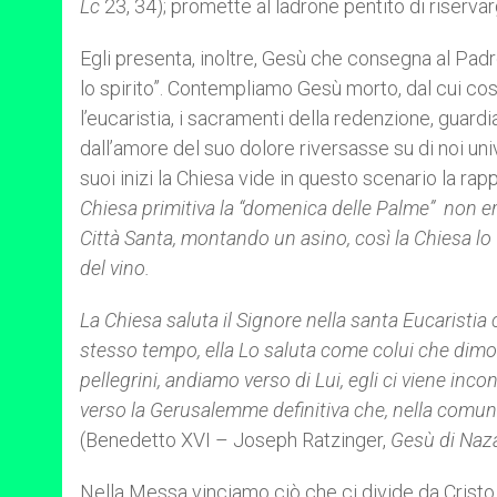
Lc
23, 34); promette al ladrone pentito di riservar
Egli presenta, inoltre, Gesù che consegna al Padre 
lo spirito”. Contempliamo Gesù morto, dal cui cost
l’eucaristia, i sacramenti della redenzione, guar
dall’amore del suo dolore riversasse su di noi uni
suoi inizi la Chiesa vide in questo scenario la rapp
Chiesa primitiva la “domenica delle Palme” non er
Città Santa, montando un asino, così la Chiesa lo
del vino.
La Chiesa saluta il Signore nella santa Eucaristia 
stesso tempo, ella Lo saluta come colui che dimo
pellegrini, andiamo verso di Lui, egli ci viene incon
verso la Gerusalemme definitiva che, nella comu
(Benedetto XVI – Joseph Ratzinger,
Gesù di Naza
Nella Messa vinciamo ciò che ci divide da Cristo, 