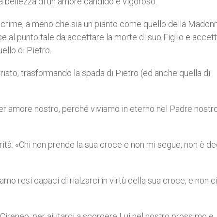
rda bellezza di un amore candido e vigoroso.
lacrime, a meno che sia un pianto come quello della Madon
e al punto tale da accettare la morte di suo Figlio e accett
ello di Pietro.
isto, trasformando la spada di Pietro (ed anche quella di
per amore nostro, perché viviamo in eterno nel Padre nostr
tà: «Chi non prende la sua croce e non mi segue, non è de
o resi capaci di rialzarci in virtù della sua croce, e non c
ireneo, per aiutarci a scorgere Lui nel nostro prossimo e