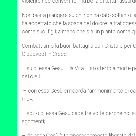
violento neo-convertito, ma bella di tutta l’assu
Non basta piangere su chi non ha dato soltanto 
ha accettato che la spada del dolore la trafiggess
come suoi figli; a meno che sia un pianto come qu
Combattiamo la buon battaglia con Cristo e per Cr
Clodoveo) in Croce,
– su di essa Gesù – la Vita – si offerto a morte 
nei cieli;
– con essa Gesù ci ricorda l’ammonimento di cari
me»;
– sotto di essa Gesù cade tre volte perché noi siam
sgomenti;
– da essa Gesù è temporaneamente liberato dal C