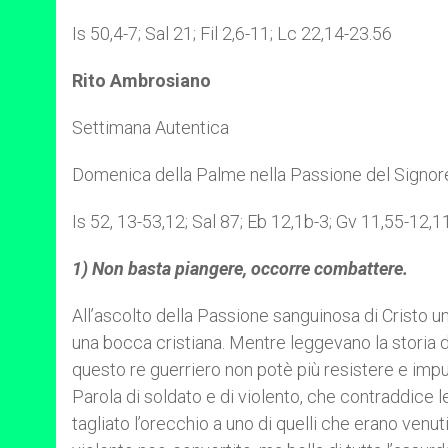
Is 50,4-7; Sal 21; Fil 2,6-11; Lc 22,14-23.56
Rito Ambrosiano
Settimana Autentica
Domenica della Palme nella Passione del Signor
Is 52, 13-53,12; Sal 87; Eb 12,1b-3; Gv 11,55-12,1
1) Non basta piangere, occorre combattere.
All’ascolto della Passione sanguinosa di Cristo un
una bocca cristiana. Mentre leggevano la storia d
questo re guerriero non potè più resistere e impug
Parola di soldato e di violento, che contraddice l
tagliato l’orecchio a uno di quelli che erano venut