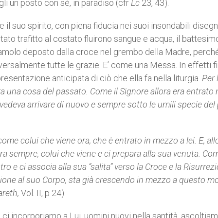
gli un posto con sé, in paradiso (cfr
Lc
23, 43).
il suo spirito, con piena fiducia nei suoi insondabili disegni
ato trafitto al costato fluirono sangue e acqua, il battesi
diamolo deposto dalla croce nel grembo della Madre, perché
versalmente tutte le grazie. E’ come una Messa. In effetti fi
resentazione anticipata di ciò che ella fa nella liturgia.
Per 
a una cosa del passato. Come il Signore allora era entrato 
 vedeva arrivare di nuovo e sempre sotto le umili specie del
come colui che viene ora, che è entrato in mezzo a lei. E, all
ra sempre, colui che viene e ci prepara alla sua venuta. Co
tro e ci associa alla sua “salita” verso la Croce e la Risurrez
nione al suo Corpo, sta già crescendo in mezzo a questo m
reth,
Vol. II, p 24).
ci incorporiamo a Lui, uomini nuovi nella santità, ascoltiamo