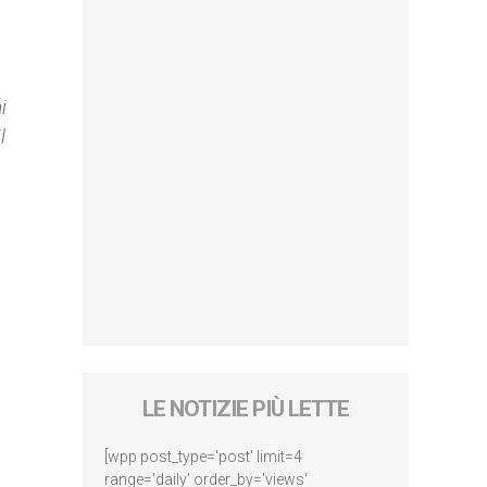
i
l
LE NOTIZIE PIÙ LETTE
[wpp post_type='post' limit=4
range='daily' order_by='views'