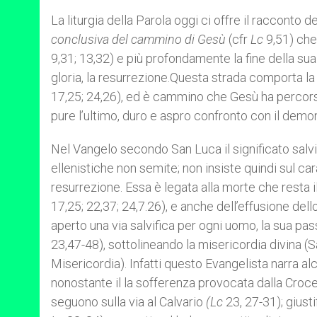
La liturgia della Parola oggi ci offre il racconto
conclusiva del cammino di Gesù
(cfr
Lc
9,51) che 
9,31; 13,32) e più profondamente la fine della sua
gloria, la resurrezione.Questa strada comporta l
17,25; 24,26), ed è cammino che Gesù ha percorso
pure l’ultimo, duro e aspro confronto con il dem
Nel Vangelo secondo San Luca il significato salv
ellenistiche non semite; non insiste quindi sul car
resurrezione. Essa è legata alla morte che resta i
17,25; 22,37; 24,7.26), e anche dell’effusione de
aperto una via salvifica per ogni uomo, la sua pass
23,47-48), sottolineando la misericordia divina (
Misericordia). Infatti questo Evangelista narra a
nonostante il la sofferenza provocata dalla Croc
seguono sulla via al Calvario
(Lc
23, 27-31); giusti