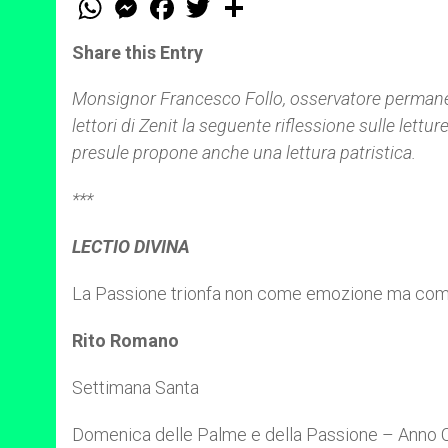
h
e
a
w
h
a
s
c
i
a
t
s
e
t
r
Share this Entry
s
e
b
t
e
A
n
o
e
p
g
o
r
Monsignor Francesco Follo, osservatore permanent
p
e
k
lettori di Zenit la seguente riflessione sulle lettur
r
presule propone anche una lettura patristica.
***
LECTIO DIVINA
La Passione trionfa non come emozione ma come 
Rito Romano
Settimana Santa
Domenica delle Palme e della Passione – Anno 