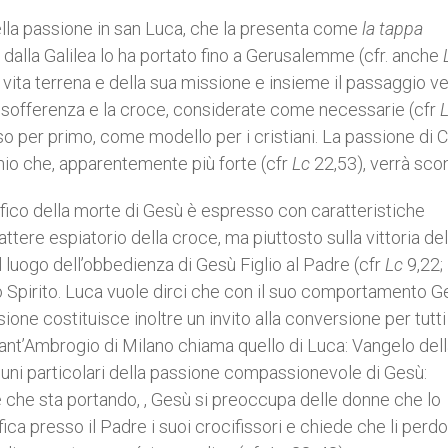
 della passione in san Luca, che la presenta come
la tappa
dalla Galilea lo ha portato fino a Gerusalemme (cfr. anche
 vita terrena e della sua missione e insieme il passaggio ve
a sofferenza e la croce, considerate come necessarie (cfr
 per primo, come modello per i cristiani. La passione di C
onio che, apparentemente più forte (cfr
Lc
22,53), verrà scon
ifico della morte di Gesù è espresso con caratteristiche
attere espiatorio della croce, ma piuttosto sulla vittoria del
l luogo dell’obbedienza di Gesù Figlio al Padre (cfr
Lc
9,22; 
llo Spirito. Luca vuole dirci che con il suo comportamento G
ione costituisce inoltre un invito alla conversione per tutti 
Sant’Ambrogio di Milano chiama quello di Luca: Vangelo del
lcuni particolari della passione compassionevole di Gesù:
e che sta portando, , Gesù si preoccupa delle donne che lo
fica presso il Padre i suoi crocifissori e chiede che li perdo