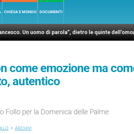
A
CHIESA E MONDO
DOCUMENTI
mo di parola”, dietro le quinte dell’omonimo film di 
non come emozione ma com
to, autentico
o Follo per la Domenica delle Palme
OLLO
ARCHIVI