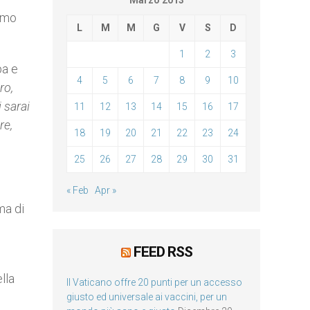
Marzo 2013
simo
L
M
M
G
V
S
D
1
2
3
pa e
4
5
6
7
8
9
10
ro,
 sarai
11
12
13
14
15
16
17
re,
18
19
20
21
22
23
24
25
26
27
28
29
30
31
« Feb
Apr »
ma di
FEED RSS
lla
Il Vaticano offre 20 punti per un accesso
giusto ed universale ai vaccini, per un