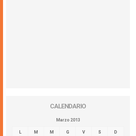
CALENDARIO
Marzo 2013
L
M
M
G
V
S
D