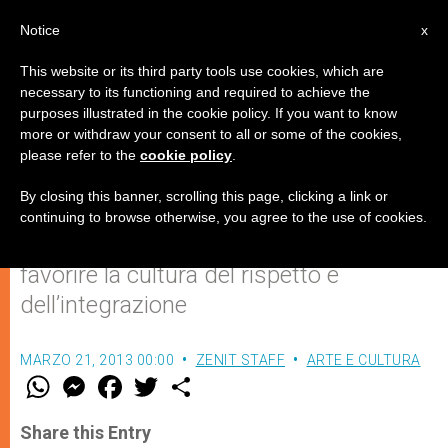
IT
Notice
x
This website or its third party tools use cookies, which are
necessary to its functioning and required to achieve the
purposes illustrated in the cookie policy. If you want to know
SuperAbile.it celebra la Giornata
more or withdraw your consent to all or some of the cookies,
please refer to the
cookie policy
.
Mondiale della sindrome di Down
By closing this banner, scrolling this page, clicking a link or
continuing to browse otherwise, you agree to the use of cookies.
Voluta dall’Onu ogni 21 marzo per
favorire la cultura del rispetto e
dell’integrazione
MARZO 21, 2013 00:00
ZENIT STAFF
ARTE E CULTURA
W
M
F
T
S
h
e
a
w
h
a
s
c
i
a
t
s
e
t
r
Share this Entry
s
e
b
t
e