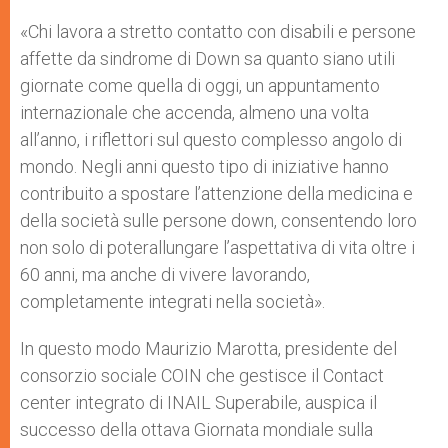
A
n
o
e
p
g
o
r
«Chi lavora a stretto contatto con disabili e persone
p
e
k
affette da sindrome di Down sa quanto siano utili
r
giornate come quella di oggi, un appuntamento
internazionale che accenda, almeno una volta
all’anno, i riflettori sul questo complesso angolo di
mondo. Negli anni questo tipo di iniziative hanno
contribuito a spostare l’attenzione della medicina e
della società sulle persone down, consentendo loro
non solo di poterallungare l’aspettativa di vita oltre i
60 anni, ma anche di vivere lavorando,
completamente integrati nella società».
In questo modo Maurizio Marotta, presidente del
consorzio sociale COIN che gestisce il Contact
center integrato di INAIL Superabile, auspica il
successo della ottava Giornata mondiale sulla