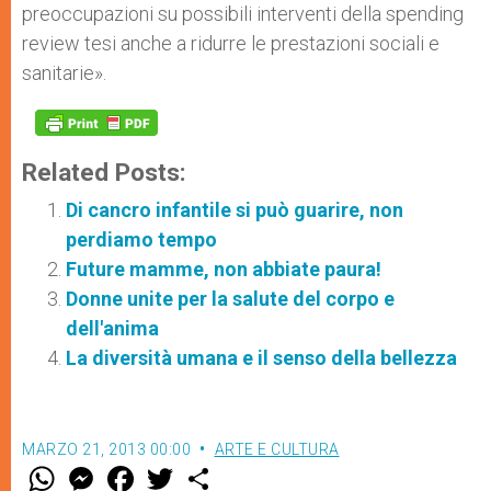
preoccupazioni su possibili interventi della spending
review tesi anche a ridurre le prestazioni sociali e
sanitarie».
Related Posts:
Di cancro infantile si può guarire, non
perdiamo tempo
Future mamme, non abbiate paura!
Donne unite per la salute del corpo e
dell'anima
La diversità umana e il senso della bellezza
MARZO 21, 2013 00:00
ARTE E CULTURA
W
M
F
T
S
h
e
a
w
h