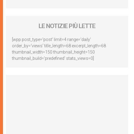
LE NOTIZIE PIÙ LETTE
[wpp post_type='post' limit=4 range='daily'
order_by='views' title_length=68 excerpt_length=68
thumbnail_width=150 thumbnail_height=150
thumbnail_build='predefined' stats_views=0]