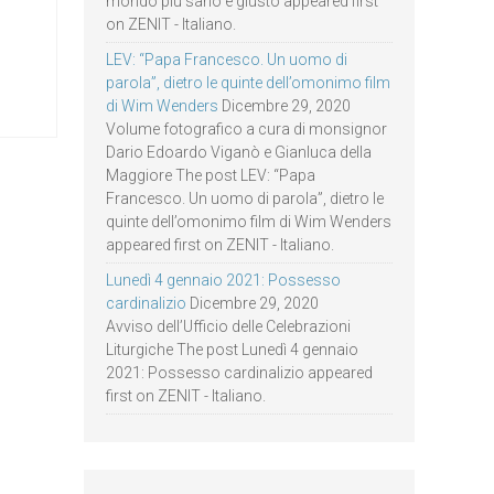
mondo più sano e giusto appeared first
on ZENIT - Italiano.
LEV: “Papa Francesco. Un uomo di
parola”, dietro le quinte dell’omonimo film
di Wim Wenders
Dicembre 29, 2020
Volume fotografico a cura di monsignor
Dario Edoardo Viganò e Gianluca della
Maggiore The post LEV: “Papa
Francesco. Un uomo di parola”, dietro le
quinte dell’omonimo film di Wim Wenders
appeared first on ZENIT - Italiano.
Lunedì 4 gennaio 2021: Possesso
cardinalizio
Dicembre 29, 2020
Avviso dell’Ufficio delle Celebrazioni
Liturgiche The post Lunedì 4 gennaio
2021: Possesso cardinalizio appeared
first on ZENIT - Italiano.