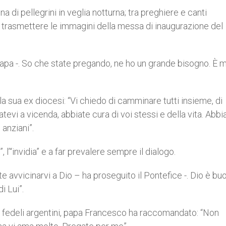
a di pellegrini in veglia notturna; tra preghiere e canti
 trasmettere le immagini della messa di inaugurazione del
il Papa -. So che state pregando, ne ho un grande bisogno. È 
la sua ex diocesi: “Vi chiedo di camminare tutti insieme, di
atevi a vicenda, abbiate cura di voi stessi e della vita. Abbi
 anziani”.
, l’“invidia” e a far prevalere sempre il dialogo.
 avvicinarvi a Dio – ha proseguito il Pontefice -. Dio è bu
 Lui”.
i fedeli argentini, papa Francesco ha raccomandato: “Non