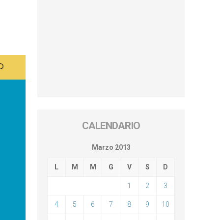
CALENDARIO
Marzo 2013
L
M
M
G
V
S
D
1
2
3
4
5
6
7
8
9
10