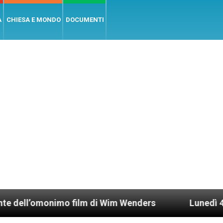
A
CHIESA E MONDO
DOCUMENTI
monimo film di Wim Wenders
Lunedì 4 gennaio 20