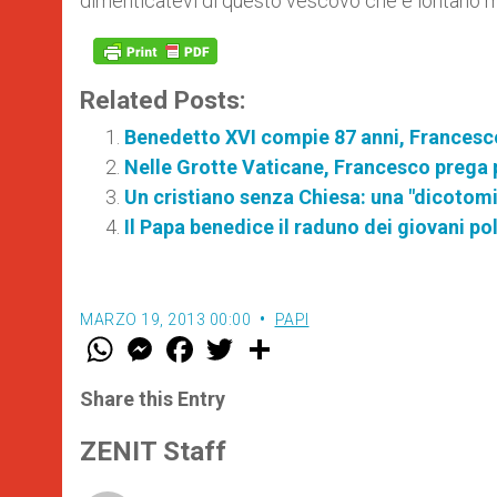
dimenticatevi di questo vescovo che è lontano m
Related Posts:
Benedetto XVI compie 87 anni, Francesco 
Nelle Grotte Vaticane, Francesco prega p
Un cristiano senza Chiesa: una "dicotomi
Il Papa benedice il raduno dei giovani p
MARZO 19, 2013 00:00
PAPI
W
M
F
T
S
h
e
a
w
h
a
s
c
i
a
t
s
e
t
r
Share this Entry
s
e
b
t
e
A
n
o
e
p
g
o
r
ZENIT Staff
p
e
k
r