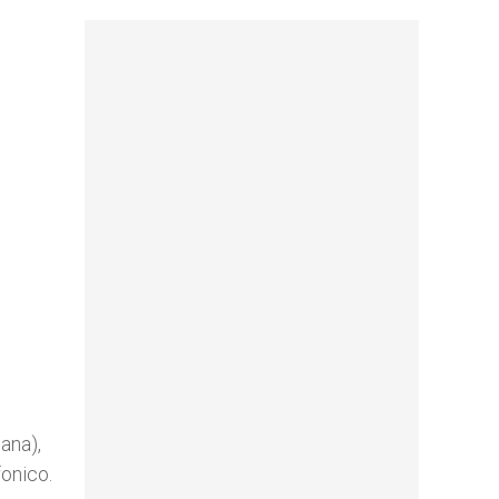
iana),
fonico.