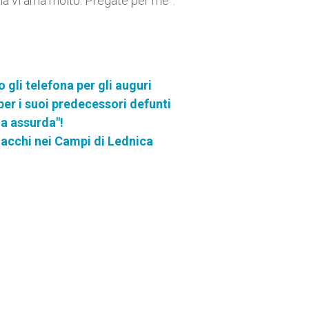
a vi ama molto. Pregate per me”.
gli telefona per gli auguri
er i suoi predecessori defunti
a assurda"!
olacchi nei Campi di Lednica