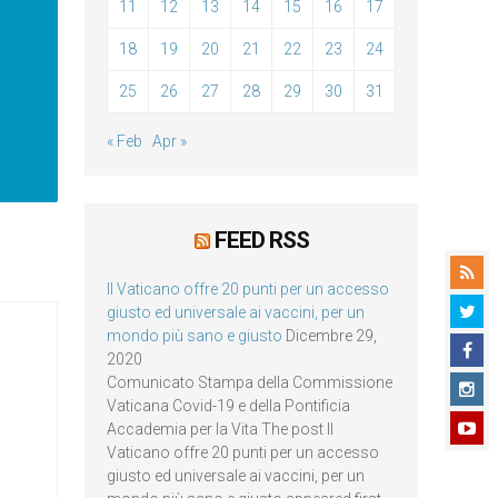
11
12
13
14
15
16
17
18
19
20
21
22
23
24
25
26
27
28
29
30
31
« Feb
Apr »
FEED RSS
Il Vaticano offre 20 punti per un accesso
giusto ed universale ai vaccini, per un
mondo più sano e giusto
Dicembre 29,
2020
Comunicato Stampa della Commissione
Vaticana Covid-19 e della Pontificia
Accademia per la Vita The post Il
Vaticano offre 20 punti per un accesso
giusto ed universale ai vaccini, per un