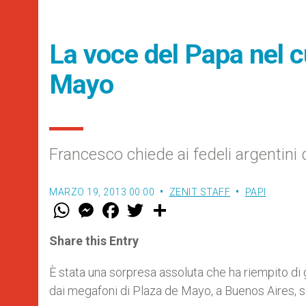
La voce del Papa nel c
Mayo
Francesco chiede ai fedeli argentini 
MARZO 19, 2013 00:00
ZENIT STAFF
PAPI
W
M
F
T
S
h
e
a
w
h
a
s
c
i
a
t
s
e
t
r
Share this Entry
s
e
b
t
e
A
n
o
e
p
g
o
r
È stata una sorpresa assoluta che ha riempito di gio
p
e
k
dai megafoni di Plaza de Mayo, a Buenos Aires, s
r