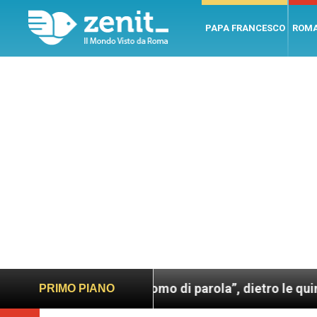
PAPA FRANCESCO
ROM
rancesco. Un uomo di parola”, dietro le quinte dell’o
PRIMO PIANO