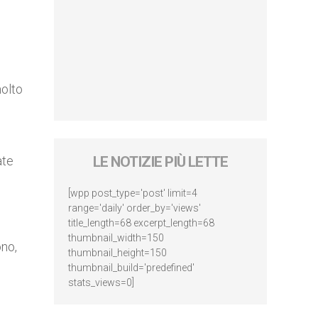
molto
ate
LE NOTIZIE PIÙ LETTE
[wpp post_type='post' limit=4
range='daily' order_by='views'
title_length=68 excerpt_length=68
thumbnail_width=150
ono,
thumbnail_height=150
thumbnail_build='predefined'
stats_views=0]