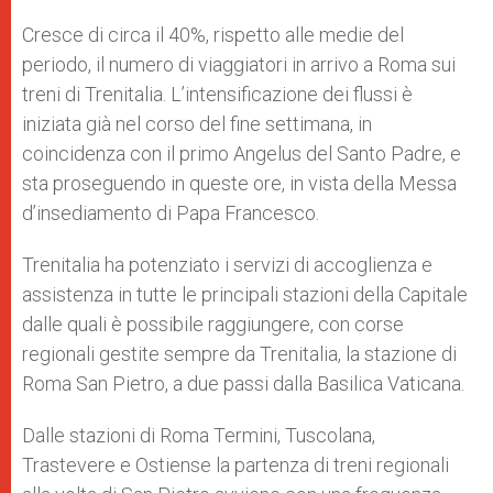
A
n
o
e
p
g
o
r
Cresce di circa il 40%, rispetto alle medie del
p
e
k
periodo, il numero di viaggiatori in arrivo a Roma sui
r
treni di Trenitalia. L’intensificazione dei flussi è
iniziata già nel corso del fine settimana, in
coincidenza con il primo Angelus del Santo Padre, e
sta proseguendo in queste ore, in vista della Messa
d’insediamento di Papa Francesco.
Trenitalia ha potenziato i servizi di accoglienza e
assistenza in tutte le principali stazioni della Capitale
dalle quali è possibile raggiungere, con corse
regionali gestite sempre da Trenitalia, la stazione di
Roma San Pietro, a due passi dalla Basilica Vaticana.
Dalle stazioni di Roma Termini, Tuscolana,
Trastevere e Ostiense la partenza di treni regionali