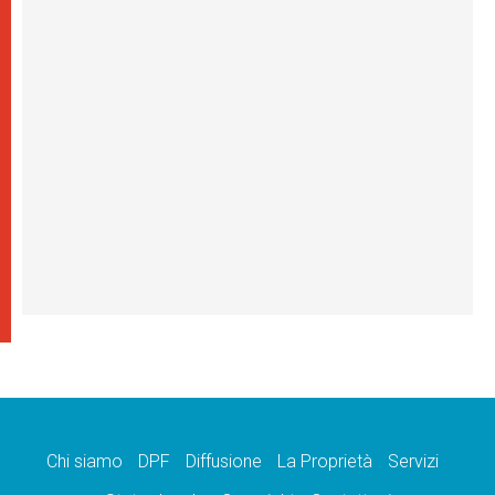
Chi siamo
DPF
Diffusione
La Proprietà
Servizi