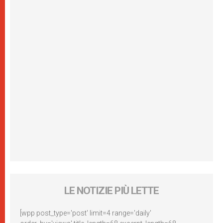
LE NOTIZIE PIÙ LETTE
[wpp post_type='post' limit=4 range='daily'