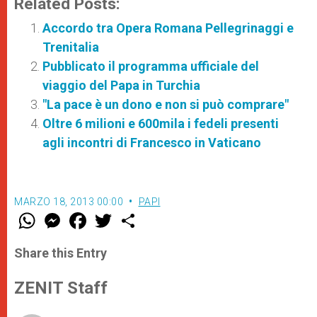
Related Posts:
Accordo tra Opera Romana Pellegrinaggi e
Trenitalia
Pubblicato il programma ufficiale del
viaggio del Papa in Turchia
"La pace è un dono e non si può comprare"
Oltre 6 milioni e 600mila i fedeli presenti
agli incontri di Francesco in Vaticano
MARZO 18, 2013 00:00
PAPI
W
M
F
T
S
h
e
a
w
h
a
s
c
i
a
t
s
e
t
r
Share this Entry
s
e
b
t
e
A
n
o
e
p
g
o
r
ZENIT Staff
p
e
k
r