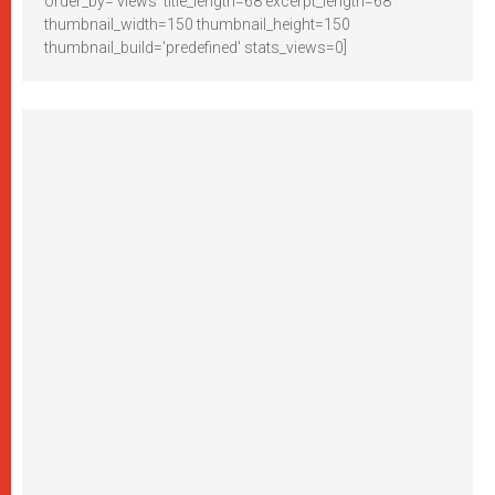
order_by='views' title_length=68 excerpt_length=68
thumbnail_width=150 thumbnail_height=150
thumbnail_build='predefined' stats_views=0]