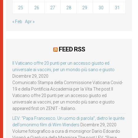
25
26
27
28
29
30
31
« Feb
Apr »
FEED RSS
Il Vaticano offre 20 punti per un accesso giusto ed
universale ai vaccini, per un mondo più sano e giusto
Dicembre 29, 2020
Comunicato Stampa della Commissione Vaticana Covid-
19 e della Pontificia Accademia per la Vita The post Il
Vaticano offre 20 punti per un accesso giusto ed
universale ai vaccini, per un mondo più sano e giusto
appeared first on ZENIT - Italiano.
LEV: “Papa Francesco. Un uomo di parola”, dietro le quinte
dell’omonimo film di Wim Wenders
Dicembre 29, 2020
Volume fotografico a cura di monsignor Dario Edoardo
Viganò e Gianluca della Maggiore The post LEV: “Papa