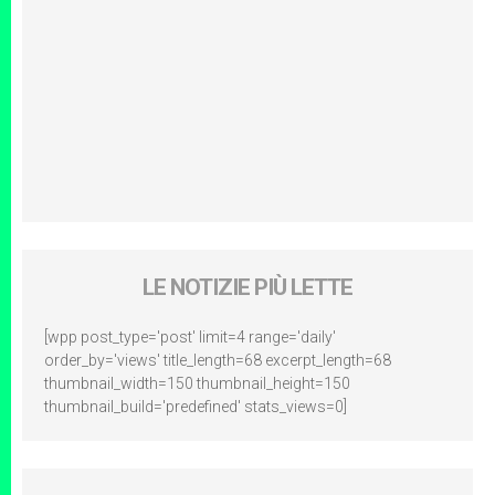
LE NOTIZIE PIÙ LETTE
[wpp post_type='post' limit=4 range='daily'
order_by='views' title_length=68 excerpt_length=68
thumbnail_width=150 thumbnail_height=150
thumbnail_build='predefined' stats_views=0]