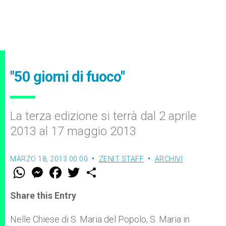
"50 giorni di fuoco"
La terza edizione si terrà dal 2 aprile
2013 al 17 maggio 2013
MARZO 18, 2013 00:00
ZENIT STAFF
ARCHIVI
W
M
F
T
S
h
e
a
w
h
a
s
c
i
a
t
s
e
t
r
Share this Entry
s
e
b
t
e
A
n
o
e
p
g
o
r
Nelle Chiese di S. Maria del Popolo, S. Maria in
p
e
k