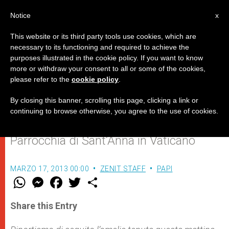
IT
Notice
x
This website or its third party tools use cookies, which are
necessary to its functioning and required to achieve the
purposes illustrated in the cookie policy. If you want to know
"Il messaggio di Gesù è quello: la
more or withdraw your consent to all or some of the cookies,
please refer to the
cookie policy
.
misericordia"
By closing this banner, scrolling this page, clicking a link or
continuing to browse otherwise, you agree to the use of cookies.
Omelia del Papa durante la Messa nella
Parrocchia di Sant’Anna in Vaticano
MARZO 17, 2013 00:00
ZENIT STAFF
PAPI
W
M
F
T
S
h
e
a
w
h
a
s
c
i
a
t
s
e
t
r
Share this Entry
s
e
b
t
e
A
n
o
e
p
g
o
r