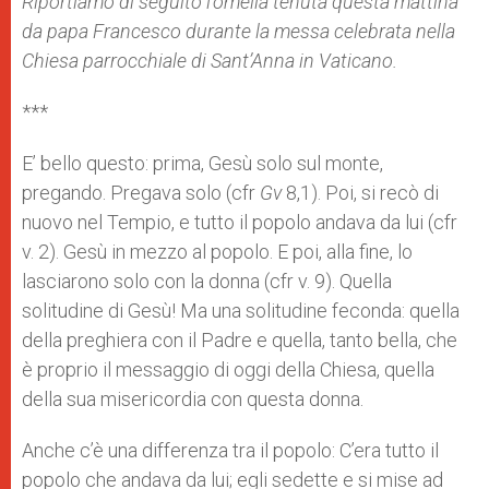
Riportiamo di seguito l’omelia tenuta questa mattina
p
e
k
da papa Francesco durante la messa celebrata nella
r
Chiesa parrocchiale di Sant’Anna in Vaticano.
***
E’ bello questo: prima, Gesù solo sul monte,
pregando. Pregava solo (cfr
Gv
8,1). Poi, si recò di
nuovo nel Tempio, e tutto il popolo andava da lui (cfr
v. 2). Gesù in mezzo al popolo. E poi, alla fine, lo
lasciarono solo con la donna (cfr v. 9). Quella
solitudine di Gesù! Ma una solitudine feconda: quella
della preghiera con il Padre e quella, tanto bella, che
è proprio il messaggio di oggi della Chiesa, quella
della sua misericordia con questa donna.
Anche c’è una differenza tra il popolo: C’era tutto il
popolo che andava da lui; egli sedette e si mise ad