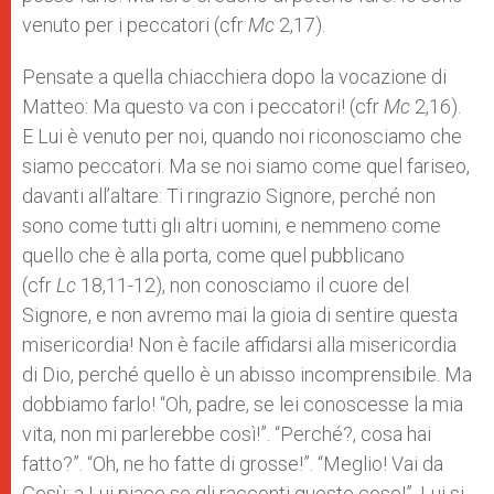
venuto per i peccatori (cfr
Mc
2,17).
Pensate a quella chiacchiera dopo la vocazione di
Matteo: Ma questo va con i peccatori! (cfr
Mc
2,16).
E Lui è venuto per noi, quando noi riconosciamo che
siamo peccatori. Ma se noi siamo come quel fariseo,
davanti all’altare: Ti ringrazio Signore, perché non
sono come tutti gli altri uomini, e nemmeno come
quello che è alla porta, come quel pubblicano
(cfr
Lc
18,11-12), non conosciamo il cuore del
Signore, e non avremo mai la gioia di sentire questa
misericordia! Non è facile affidarsi alla misericordia
di Dio, perché quello è un abisso incomprensibile. Ma
dobbiamo farlo! “Oh, padre, se lei conoscesse la mia
vita, non mi parlerebbe così!”. “Perché?, cosa hai
fatto?”. “Oh, ne ho fatte di grosse!”. “Meglio! Vai da
Gesù: a Lui piace se gli racconti queste cose!”. Lui si