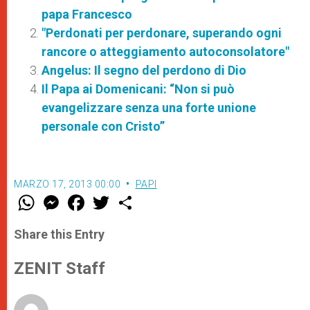
papa Francesco
"Perdonati per perdonare, superando ogni
rancore o atteggiamento autoconsolatore"
Angelus: Il segno del perdono di Dio
Il Papa ai Domenicani: “Non si può
evangelizzare senza una forte unione
personale con Cristo”
MARZO 17, 2013 00:00
PAPI
W
M
F
T
S
h
e
a
w
h
a
s
c
i
a
t
s
e
t
r
Share this Entry
s
e
b
t
e
A
n
o
e
p
g
o
r
ZENIT Staff
p
e
k
r