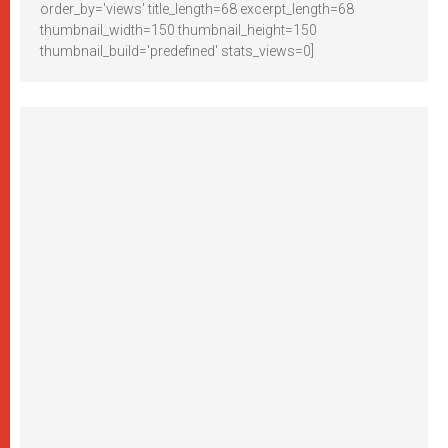
order_by='views' title_length=68 excerpt_length=68
thumbnail_width=150 thumbnail_height=150
thumbnail_build='predefined' stats_views=0]