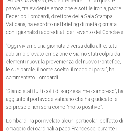
“
Habemus Papam
, evidentemente…”. Con queste
p
e
k
parole, tra evidente emozione e sottile ironia, padre
r
Federico Lombardi, direttore della Sala Stampa
Vaticana, ha esordito nel briefing di metà giornata
con i giornalisti accreditati per l’evento del Conclave.
“Oggi viviamo una giornata diversa dalla altre, tutti
abbiamo provato emozione e siamo stati colpiti da
elementi nuovi: la provenienza del nuovo Pontefice,
le sue parole, il nome scelto, il modo di porsi”, ha
commentato Lombardi.
“Siamo stati tutti colti di sorpresa, me compreso”, ha
aggiunto il portavoce vaticano che ha giudicato le
sorprese di ieri sera come “molto positive”.
Lombardi ha poi rivelato alcuni particolari dell’atto di
omaggio dei cardinali a papa Francesco, durante il