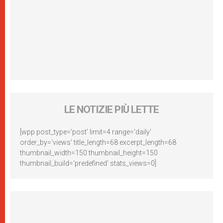
LE NOTIZIE PIÙ LETTE
[wpp post_type='post' limit=4 range='daily'
order_by='views' title_length=68 excerpt_length=68
thumbnail_width=150 thumbnail_height=150
thumbnail_build='predefined' stats_views=0]