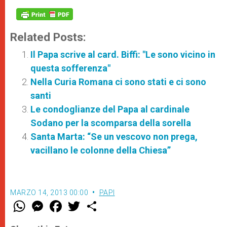
Related Posts:
Il Papa scrive al card. Biffi: "Le sono vicino in
questa sofferenza"
Nella Curia Romana ci sono stati e ci sono
santi
Le condoglianze del Papa al cardinale
Sodano per la scomparsa della sorella
Santa Marta: “Se un vescovo non prega,
vacillano le colonne della Chiesa”
MARZO 14, 2013 00:00
PAPI
W
M
F
T
S
h
e
a
w
h
a
s
c
i
a
t
s
e
t
r