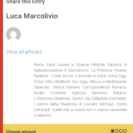
Share this Entry
s
e
b
t
e
A
n
o
e
p
g
o
r
Luca Marcolivio
p
e
k
r
View all articles
Roma, Italia Laurea in Scienze Politiche. Diploma di
Specializzazione in Giornalismo. La Provincia Pavese.
Radiocor - Il Sole 24 Ore. Il Giornale di Ostia. Ostia Oggi.
Ostia Città (direttore). Eur Oggi. Messa e Meditazione.
Sacerdos. Destra Italiana. Corrispondenza Romana.
Radici Cristiane. Agenzia Sanitaria Italiana.
L'Ottimista (direttore). Santini da Collezione (Hachette).
I Santini della Madonna di Lourdes (McKay). Contro
Garibaldi. Quello che a scuola non vi hanno raccontato
(Vallecchi).