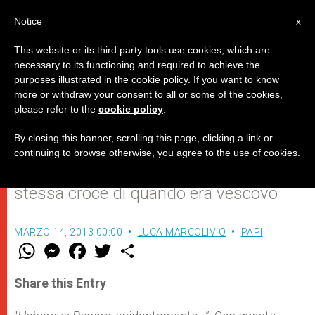
IT
Notice
x
This website or its third party tools use cookies, which are
necessary to its functioning and required to achieve the
purposes illustrated in the cookie policy. If you want to know
Santa Maria Maggiore: la prima
more or withdraw your consent to all or some of the cookies,
please refer to the
cookie policy
.
meta di papa Francesco
By closing this banner, scrolling this page, clicking a link or
continuing to browse otherwise, you agree to the use of cookies.
Il nuovo Pontefice porta al collo la
stessa croce di quando era vescovo
MARZO 14, 2013 00:00
LUCA MARCOLIVIO
PAPI
W
M
F
T
S
h
e
a
w
h
a
s
c
i
a
t
s
e
t
r
Share this Entry
s
e
b
t
e
A
n
o
e
p
g
o
r