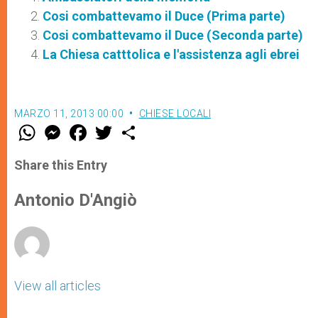
Cosi combattevamo il Duce (Prima parte)
Cosi combattevamo il Duce (Seconda parte)
La Chiesa catttolica e l'assistenza agli ebrei
MARZO 11, 2013 00:00
CHIESE LOCALI
W
M
F
T
S
h
e
a
w
h
a
s
c
i
a
t
s
e
t
r
Share this Entry
s
e
b
t
e
A
n
o
e
p
g
o
r
Antonio D'Angiò
p
e
k
r
View all articles