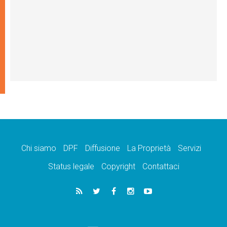
Chi siamo
DPF
Diffusione
La Proprietà
Servizi
Status legale
Copyright
Contattaci