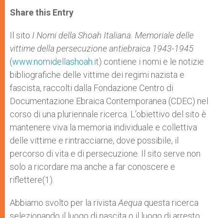
a
s
c
i
a
t
s
e
t
r
Share this Entry
s
e
b
t
e
A
n
o
e
p
g
o
r
Il sito
I Nomi della Shoah Italiana. Memoriale delle
p
e
k
vittime della persecuzione antiebraica 1943-1945
r
(
www.nomidellashoah.it
) contiene i nomi e le notizie
bibliografiche delle vittime dei regimi nazista e
fascista, raccolti dalla Fondazione Centro di
Documentazione Ebraica Contemporanea (CDEC) nel
corso di una pluriennale ricerca. L’obiettivo del sito è
mantenere viva la memoria individuale e collettiva
delle vittime e rintracciarne, dove possibile, il
percorso di vita e di persecuzione. Il sito serve non
solo a ricordare ma anche a far conoscere e
riflettere(1).
Abbiamo svolto per la rivista
Aequa
questa ricerca
selezionando il luogo di nascita o il luogo di arresto