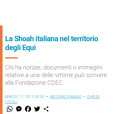
La Shoah italiana nel territorio
degli Equi
Chi ha notizie, documenti o immagini
relative a una delle vittime può scrivere
alla Fondazione CDEC
MARZO 11, 2013 00:00
ANTONIO D'ANGIÒ
CHIESE
LOCALI
W
M
F
T
S
h
e
a
w
h