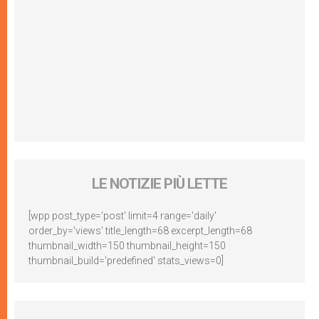
LE NOTIZIE PIÙ LETTE
[wpp post_type='post' limit=4 range='daily'
order_by='views' title_length=68 excerpt_length=68
thumbnail_width=150 thumbnail_height=150
thumbnail_build='predefined' stats_views=0]