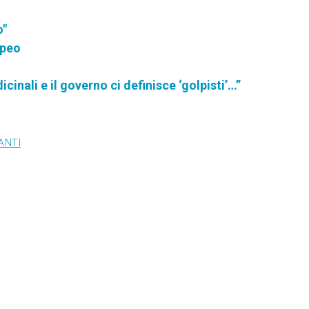
o"
opeo
nali e il governo ci definisce ‘golpisti’…”
ANTI