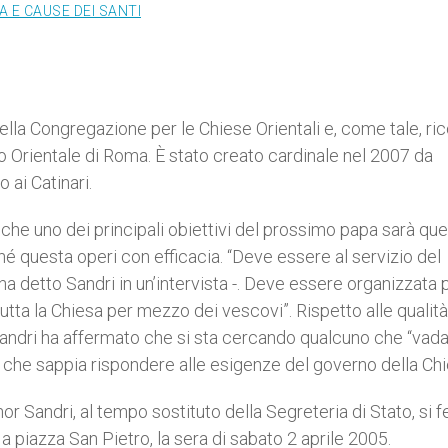
 E CAUSE DEI SANTI
della Congregazione per le Chiese Orientali e, come tale, ri
uto Orientale di Roma. È stato creato cardinale nel 2007 da
 ai Catinari.
 che uno dei principali obiettivi del prossimo papa sarà quel
hé questa operi con efficacia. “Deve essere al servizio del
ha detto Sandri in un’intervista -. Deve essere organizzata 
tutta la Chiesa per mezzo dei vescovi”. Rispetto alle qualit
 Sandri ha affermato che si sta cercando qualcuno che “vad
i e che sappia rispondere alle esigenze del governo della Chi
r Sandri, al tempo sostituto della Segreteria di Stato, si 
 a piazza San Pietro, la sera di sabato 2 aprile 2005.