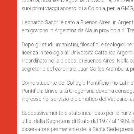
Croazia, Bosnia-Erzegovina, Slovacchia, Svizzer
suoi primi viaggi apostolici a Colonia, per la GMG, 
Leonardo Sandri è nato a Buenos Aires, in Argentina
emigrarono in Argentina da Ala, in provincia di Tr
Dopo gli studi umanistici, filosofici e teologici 
licenza in teologia all’Università Cattolica Argen
incardinato nella diocesi di Buenos Aires. Nella ca
segretario del cardinale Juan Carlos Aramburu, p
Come studente del Collegio Pontificio Pio Latinoa
Pontificia Università Gregoriana dove ha conseguito
ingresso nel servizio diplomatico del Vaticano, a
Successivamente è stato incaricato per le nunzia
uffici della Segreteria di Stato dal 1977 al 1989; è
osservatore permanente della Santa Sede presso l’