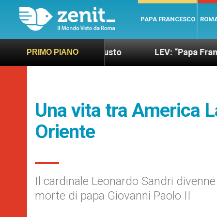
PAPA FRANCESCO
ROM
 più sano e giusto
LEV: “Papa Francesco. Un uo
PRIMO PIANO
Una vita tra America L
Oriente
Il cardinale Leonardo Sandri divenn
morte di papa Giovanni Paolo II