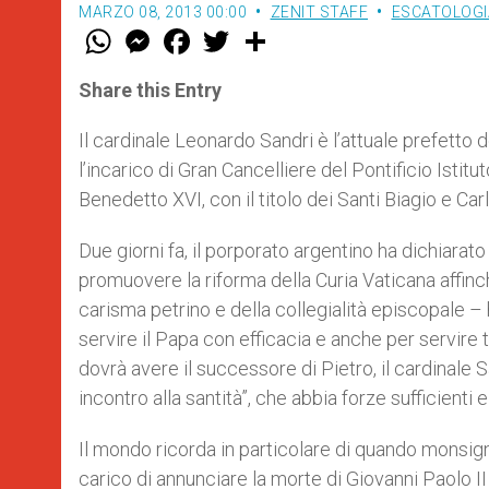
MARZO 08, 2013 00:00
ZENIT STAFF
ESCATOLOGIA
W
M
F
T
S
h
e
a
w
h
a
s
c
i
a
t
s
e
t
r
Share this Entry
s
e
b
t
e
A
n
o
e
p
g
o
r
Il cardinale Leonardo Sandri è l’attuale prefetto 
p
e
k
l’incarico di Gran Cancelliere del Pontificio Istit
r
Benedetto XVI, con il titolo dei Santi Biagio e Carlo
Due giorni fa, il porporato argentino ha dichiarato
promuovere la riforma della Curia Vaticana affinc
carisma petrino e della collegialità episcopale – 
servire il Papa con efficacia e anche per servire 
dovrà avere il successore di Pietro, il cardinale
incontro alla santità”, che abbia forze sufficient
Il mondo ricorda in particolare di quando monsigno
carico di annunciare la morte di Giovanni Paolo II