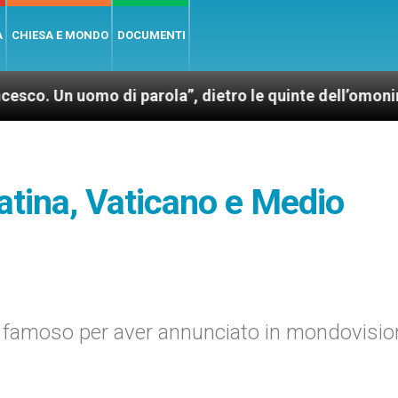
A
CHIESA E MONDO
DOCUMENTI
mo di parola”, dietro le quinte dell’omonimo film di 
atina, Vaticano e Medio
e famoso per aver annunciato in mondovisio