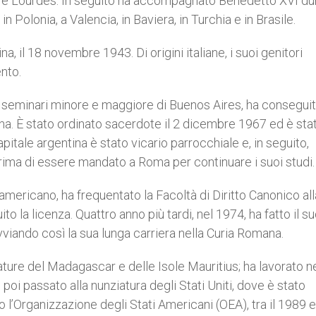
a e Lourdes. In seguito ha accompagnato Benedetto XVI dur
in Polonia, a Valencia, in Baviera, in Turchia e in Brasile.
, il 18 novembre 1943. Di origini italiane, i suoi genitori
ento.
nei seminari minore e maggiore di Buenos Aires, ha conseguit
tina. È stato ordinato sacerdote il 2 dicembre 1967 ed è sta
pitale argentina è stato vicario parrocchiale e, in seguito,
rima di essere mandato a Roma per continuare i suoi studi.
mericano, ha frequentato la Facoltà di Diritto Canonico all
 la licenza. Quattro anno più tardi, nel 1974, ha fatto il s
vviando così la sua lunga carriera nella Curia Romana.
ture del Madagascar e delle Isole Mauritius; ha lavorato ne
 poi passato alla nunziatura degli Stati Uniti, dove è stato
Organizzazione degli Stati Americani (OEA), tra il 1989 e 