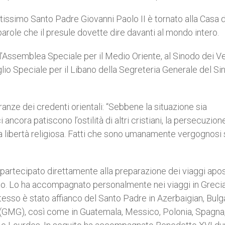
 amatissimo Santo Padre Giovanni Paolo II è tornato alla Casa 
 parole che il presule dovette dire davanti al mondo intero.
’Assemblea Speciale per il Medio Oriente, al Sinodo dei V
lio Speciale per il Libano della Segreteria Generale del S
ranze dei credenti orientali: “Sebbene la situazione sia
 ancora patiscono l’ostilità di altri cristiani, la persecuzione
a libertà religiosa. Fatti che sono umanamente vergognosi 
 partecipato direttamente alla preparazione dei viaggi apos
do. Lo ha accompagnato personalmente nei viaggi in Grecia,
esso è stato affianco del Santo Padre in Azerbaigian, Bulga
ù (GMG), così come in Guatemala, Messico, Polonia, Spagna