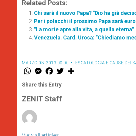
Related Posts:
Chi sarà il nuovo Papa? "Dio ha già decis
Per i polacchi il prossimo Papa sarà eur
"La morte apre alla vita, a quella eterna"
Venezuela. Card. Urosa: “Chiediamo medici
MARZO 08, 2013 00:00
ESCATOLOGIA E CAUSE DEI S
W
M
F
T
S
h
e
a
w
h
a
s
c
i
a
t
s
e
t
r
Share this Entry
s
e
b
t
e
A
n
o
e
p
g
o
r
ZENIT Staff
p
e
k
r
View all articles