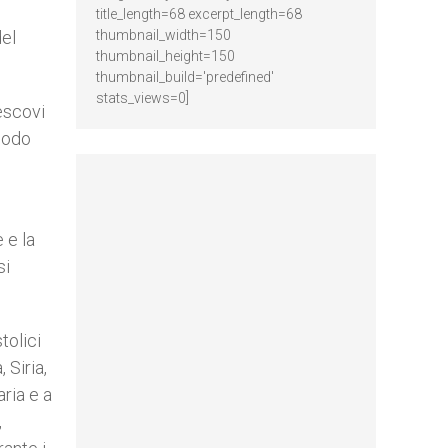
title_length=68 excerpt_length=68
del
thumbnail_width=150
thumbnail_height=150
thumbnail_build='predefined'
stats_views=0]
escovi
inodo
 e la
si
tolici
 Siria,
ria e a
,