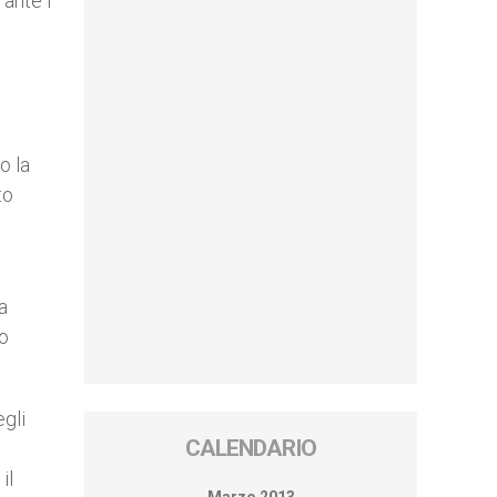
ante i
o la
to
a
uo
gli
CALENDARIO
il