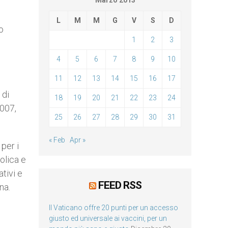
Marzo 2013
L
M
M
G
V
S
D
o
1
2
3
4
5
6
7
8
9
10
11
12
13
14
15
16
17
 di
18
19
20
21
22
23
24
2007,
25
26
27
28
29
30
31
« Feb
Apr »
per i
olica e
ativi e
FEED RSS
na.
Il Vaticano offre 20 punti per un accesso
giusto ed universale ai vaccini, per un