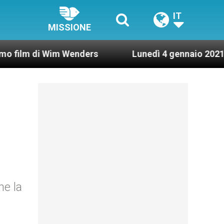
IT
MISSIONE
Wim Wenders
Lunedì 4 gennaio 2021: Possesso ca
ne la