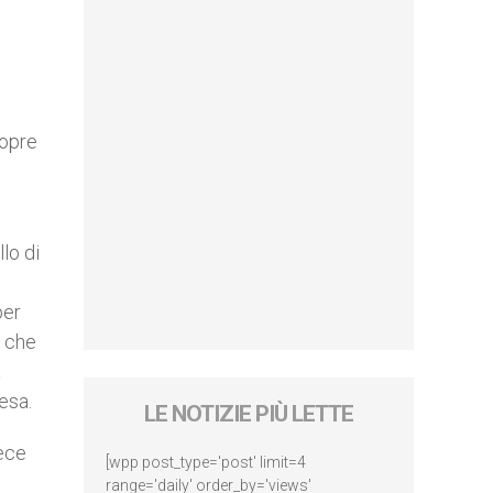
copre
lo di
per
à che
a
esa.
LE NOTIZIE PIÙ LETTE
fece
[wpp post_type='post' limit=4
range='daily' order_by='views'