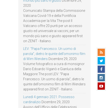
mondo più sano e giusto
Dicembre 29,
2020
Comunicato Stampa della Commissione
Vaticana Covid-19 e della Pontificia
Accademia per la Vita The post Il
Vaticano offre 20 punti per un accesso
giusto ed universale ai vaccini, per un
mondo più sano e giusto appeared first
on ZENIT - Italiano.
LEV: “Papa Francesco. Un uomo di
parola”, dietro le quinte dell’omonimo film
di Wim Wenders
Dicembre 29, 2020
Volume fotografico a cura di monsignor
Dario Edoardo Viganò e Gianluca della
Maggiore The post LEV: “Papa
Francesco. Un uomo di parola”, dietro le
quinte dell’omonimo film di Wim Wenders
appeared first on ZENIT - Italiano.
Lunedì 4 gennaio 2021: Possesso
cardinalizio
Dicembre 29, 2020
Avviso dell’Ufficio delle Celebrazioni