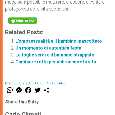
modo sarà possibile maturare, crescere, diventare
protagonisti della vita quotidiana.
Related Posts:
L'omosessualità e il bambino inascoltato
Un momento di autentica festa
Le foglie verdi e il bambino strappato
Cambiare rotta per abbracciare la vita
MARZO 08, 2013 00:00
GIOVANI
W
M
F
T
S
h
e
a
w
h
a
s
c
i
a
t
s
e
t
r
Share this Entry
s
e
b
t
e
A
n
o
e
p
g
o
r
Carlo Climati