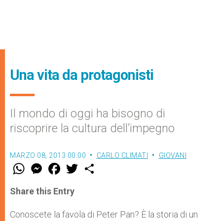
Una vita da protagonisti
Il mondo di oggi ha bisogno di
riscoprire la cultura dell’impegno
MARZO 08, 2013 00:00
CARLO CLIMATI
GIOVANI
W
M
F
T
S
h
e
a
w
h
a
s
c
i
a
t
s
e
t
r
Share this Entry
s
e
b
t
e
A
n
o
e
p
g
o
r
Conoscete la favola di Peter Pan? È la storia di un
p
e
k