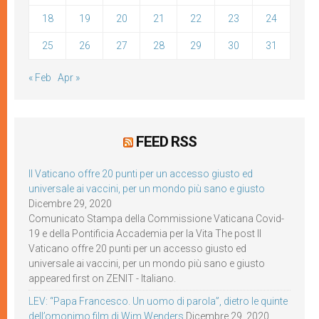
18
19
20
21
22
23
24
25
26
27
28
29
30
31
« Feb
Apr »
FEED RSS
Il Vaticano offre 20 punti per un accesso giusto ed
universale ai vaccini, per un mondo più sano e giusto
Dicembre 29, 2020
Comunicato Stampa della Commissione Vaticana Covid-
19 e della Pontificia Accademia per la Vita The post Il
Vaticano offre 20 punti per un accesso giusto ed
universale ai vaccini, per un mondo più sano e giusto
appeared first on ZENIT - Italiano.
LEV: “Papa Francesco. Un uomo di parola”, dietro le quinte
dell’omonimo film di Wim Wenders
Dicembre 29, 2020