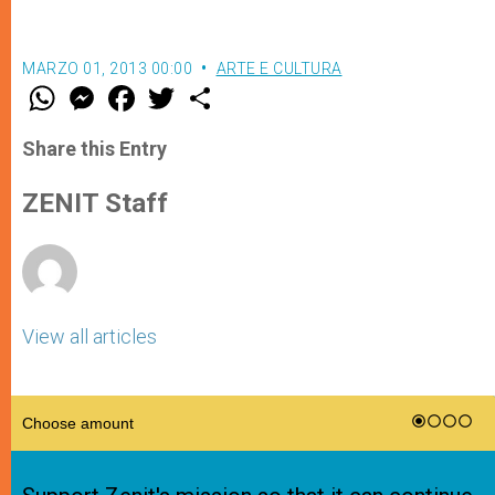
MARZO 01, 2013 00:00
ARTE E CULTURA
W
M
F
T
S
h
e
a
w
h
a
s
c
i
a
t
s
e
t
r
Share this Entry
s
e
b
t
e
A
n
o
e
p
g
o
r
ZENIT Staff
p
e
k
r
View all articles