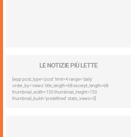
LE NOTIZIE PIÙ LETTE
[wpp post_type='post' limit=4 range='daily'
order_by='views' title_length=68 excerpt_length=68
thumbnail_width=150 thumbnail_height=150
thumbnail_build='predefined' stats_views=0]