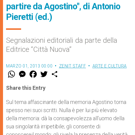
partire da Agostino", di Antonio
Pieretti (ed.)
Segnalazioni editoriali da parte della
Editrice “Città Nuova”
MARZO 01, 2013 00:00
ZENIT STAFF
ARTE E CULTURA
W
M
F
T
S
h
e
a
w
h
a
s
c
i
a
t
s
e
t
r
Share this Entry
s
e
b
t
e
A
n
o
e
p
g
o
r
Sul tema affascinante della memoria Agostino torna
p
e
k
spesso nei suoi scritti. Nulla è per lui più elevato
r
della memoria: dà la consapevolezza all’uomo della
sua singolarità irripetibile; gli consente di
conoscereil mondo; gli rivela la presenza della verità