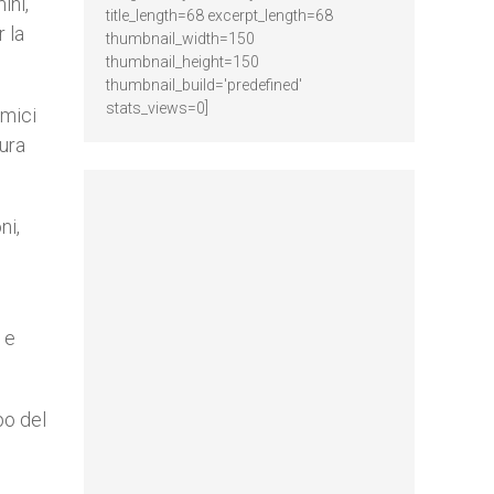
ini,
title_length=68 excerpt_length=68
 la
thumbnail_width=150
thumbnail_height=150
thumbnail_build='predefined'
stats_views=0]
emici
tura
ni,
 e
po del