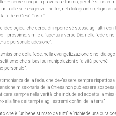
Muller – serve dunque a provocare l’uomo, perché si incamm
ducia alle sue esigenze. Inoltre, nel dialogo interreligioso s
a fede in Gesù Cristo”.
e ideologica, che cerca di imporre sé stessa agli altri con 
 il prossimo, simile all’apertura verso Dio, nella fede e nel
bera e personale adesione”.
trasmissione della fede, nella evangelizzazione e nel dialogo
selitismo che si basi su manipolazioni e falsità, perché
no personale”.
estimonianza della fede, che dev’essere sempre rispettosa
dimensione missionaria della Chiesa non può essere sospesa 
aticare sempre nella verità, che include ed accetta la miss
o alla fine dei tempi e agli estremi confini della terra”
dato che è “un bene stimato da tutti” e “richiede una cura co