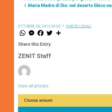
Maria Madre di Dio: nel deserto libico 
OTTOBRE 30, 2012 00:00
CHIESE LOCALI
W
M
F
T
S
h
e
a
w
h
a
s
c
i
a
t
s
e
t
r
Share this Entry
s
e
b
t
e
A
n
o
e
p
g
o
r
ZENIT Staff
p
e
k
r
View all articles