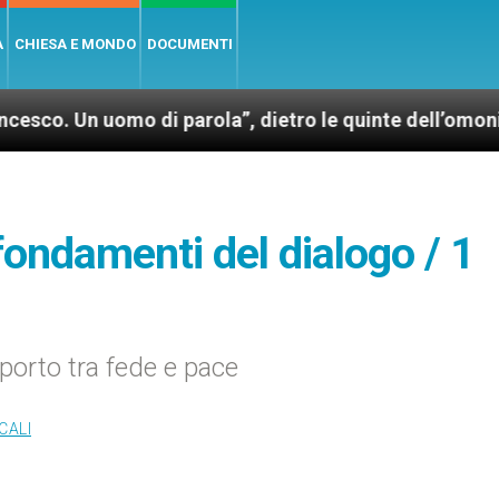
A
CHIESA E MONDO
DOCUMENTI
uomo di parola”, dietro le quinte dell’omonimo film d
i fondamenti del dialogo / 1
pporto tra fede e pace
CALI