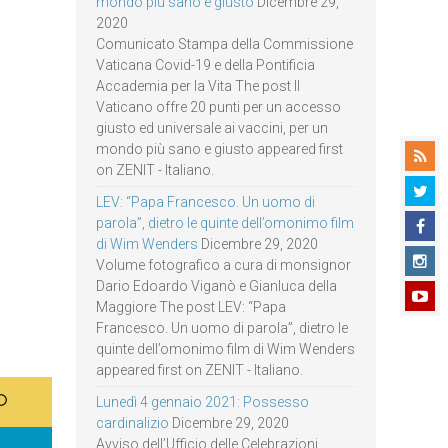
mondo più sano e giusto
Dicembre 29,
2020
Comunicato Stampa della Commissione
Vaticana Covid-19 e della Pontificia
Accademia per la Vita The post Il
Vaticano offre 20 punti per un accesso
giusto ed universale ai vaccini, per un
mondo più sano e giusto appeared first
on ZENIT - Italiano.
LEV: “Papa Francesco. Un uomo di
parola”, dietro le quinte dell’omonimo film
di Wim Wenders
Dicembre 29, 2020
Volume fotografico a cura di monsignor
Dario Edoardo Viganò e Gianluca della
Maggiore The post LEV: “Papa
Francesco. Un uomo di parola”, dietro le
quinte dell’omonimo film di Wim Wenders
appeared first on ZENIT - Italiano.
Lunedì 4 gennaio 2021: Possesso
cardinalizio
Dicembre 29, 2020
Avviso dell’Ufficio delle Celebrazioni