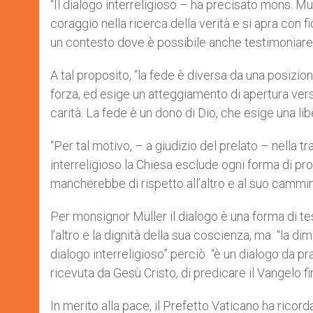
“Il dialogo interreligioso – ha precisato mons. 
coraggio nella ricerca della verità e si apra con fi
un contesto dove è possibile anche testimoniare l
A tal proposito, “la fede è diversa da una posizion
forza, ed esige un atteggiamento di apertura verso
carità. La fede è un dono di Dio, che esige una li
“Per tal motivo, – a giudizio del prelato – nella 
interreligioso la Chiesa esclude ogni forma di pro
mancherebbe di rispetto all’altro e al suo cammi
Per monsignor Müller il dialogo è una forma di t
l’altro e la dignità della sua coscienza, ma “la 
dialogo interreligioso” perciò “è un dialogo da pr
ricevuta da Gesù Cristo, di predicare il Vangelo fin
In merito alla pace, il Prefetto Vaticano ha ricor