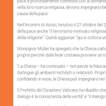
pace è profondamente connesso con la domanda r
nella loro ricerca religiosa, devono impegnarsi f
causa della pace.
Nell’incontro di Assisi, tenutosi il 27 ottobre del
della pace anche “il terrorismo motivato religiosa
della religione”. Quindi aggiunse: “qui si colloca
Monsignor Müller ha spiegato che la Chiesa cattolic
proprio perché dalla fede cristiana proviene un ris
“La Chiesa – ha continuato – non perde la fiducia
distingue gli ambienti nichilisti o relativisti. Prop
confidando in esse, la Chiesa può impegnarsi nel d
Il Prefetto del Dicastero Vaticano ha ribadito che
dialogo è la conoscenza della verità” e “il dialog