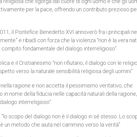
eligiosa che sgorga dal cuore di ogni uomo e che gli uom
attivamente per la pace, offrendo un contributo prezioso per
 2011, il Pontefice Benedetto XVI annoverò fra i principali n
mente” e ribadì con forza che la violenza “non è la vera na
 un compito fondamentale del dialogo interreligioso”.
a e il Cristianesimo “non rifiutano, il dialogo con le religio
petto verso la naturale sensibilità religiosa degli uomini”.
 nella ragione e non accetta il pessimismo veritativo, che
rio in nome della fiducia nelle capacità naturali della ragione,
ialogo interreligioso”.
 “lo scopo del dialogo non è il dialogo in sé stesso. Lo sco
o è un metodo che aiuta nel cammino verso la verità”.