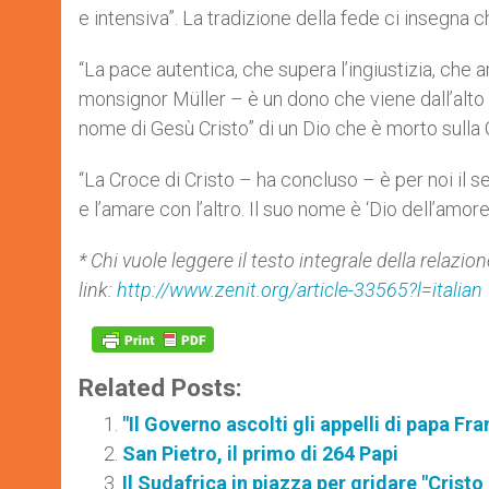
e intensiva”. La tradizione della fede ci insegna ch
“La pace autentica, che supera l’ingiustizia, che am
monsignor Müller – è un dono che viene dall’alto ed
nome di Gesù Cristo” di un Dio che è morto sulla 
“La Croce di Cristo – ha concluso – è per noi il seg
e l’amare con l’altro. Il suo nome è ‘Dio dell’amore
* Chi vuole leggere il testo integrale della relazi
link:
http://www.zenit.org/article-33565?l=italian
Related Posts:
"Il Governo ascolti gli appelli di papa Fr
San Pietro, il primo di 264 Papi
Il Sudafrica in piazza per gridare "Cristo 