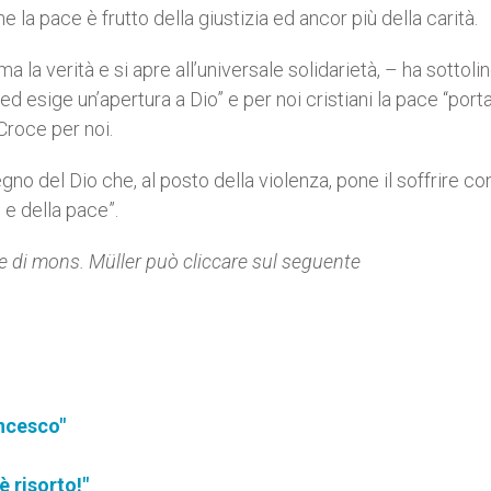
e la pace è frutto della giustizia ed ancor più della carità.
a la verità e si apre all’universale solidarietà, – ha sottoli
 esige un’apertura a Dio” e per noi cristiani la pace “porta 
Croce per noi.
no del Dio che, al posto della violenza, pone il soffrire con 
 e della pace”.
one di mons. Müller può cliccare sul seguente
ancesco"
è risorto!"