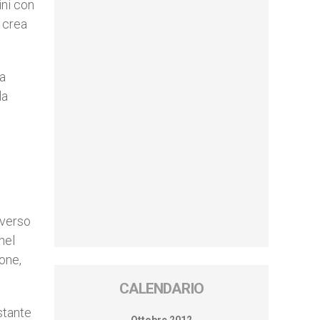
ini con
i crea
la
la
 verso
nel
ione,
CALENDARIO
stante