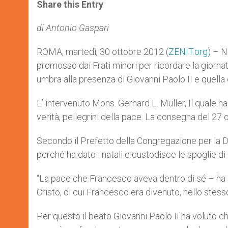
t
s
e
t
r
Share this Entry
s
e
b
t
e
A
n
o
e
p
g
o
r
di Antonio Gaspari
p
e
k
r
ROMA, martedì, 30 ottobre 2012 (
ZENIT.org
) – N
promosso dai Frati minori per ricordare la giornata
umbra alla presenza di Giovanni Paolo II e quell
E’ intervenuto Mons. Gerhard L. Müller, Il quale ha 
verità, pellegrini della pace. La consegna del 27 
Secondo il Prefetto della Congregazione per la D
perché ha dato i natali e custodisce le spoglie d
“La pace che Francesco aveva dentro di sé – ha 
Cristo, di cui Francesco era divenuto, nello ste
Per questo il beato Giovanni Paolo II ha voluto c