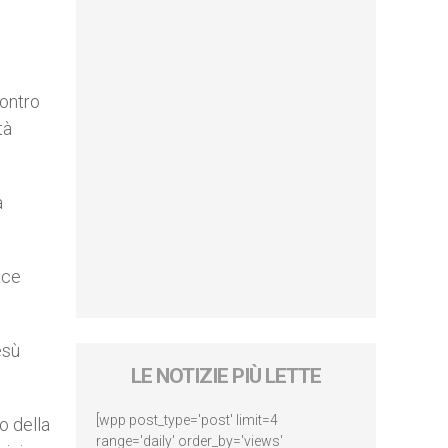
contro
tà
a
ace
esù
LE NOTIZIE PIÙ LETTE
[wpp post_type='post' limit=4
o della
range='daily' order_by='views'