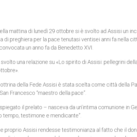
ella mattina di lunedì 29 ottobre si è svolto ad Assisi un in
 di preghiera per la pace tenutasi ventisei anni fa nella cit
a convocata un anno fa da Benedetto XVI.
svolto una relazione su «Lo spirito di Assisi: pellegrini dell
ottobre».
ottrina della Fede Assisi è stata scelta come città della P
i San Francesco “maestro della pace”.
spiegato il prelato – nasceva da un’intima comunione in G
sso tempo, testimone e mendicante”.
he proprio Assisi rendesse testimonianza al fatto che il don