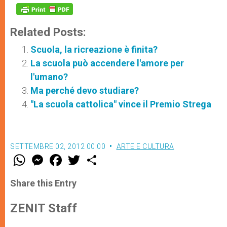
Related Posts:
Scuola, la ricreazione è finita?
La scuola può accendere l'amore per
l'umano?
Ma perché devo studiare?
"La scuola cattolica" vince il Premio Strega
SETTEMBRE 02, 2012 00:00
ARTE E CULTURA
W
M
F
T
S
h
e
a
w
h
a
s
c
i
a
t
s
e
t
r
Share this Entry
s
e
b
t
e
A
n
o
e
p
g
o
r
ZENIT Staff
p
e
k
r