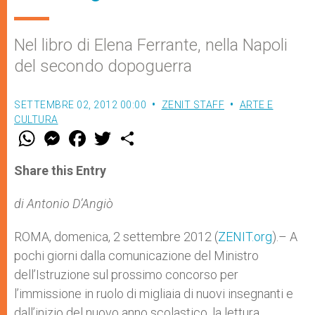
Nel libro di Elena Ferrante, nella Napoli
del secondo dopoguerra
SETTEMBRE 02, 2012 00:00
ZENIT STAFF
ARTE E
CULTURA
W
M
F
T
S
h
e
a
w
h
a
s
c
i
a
t
s
e
t
r
Share this Entry
s
e
b
t
e
A
n
o
e
p
g
o
r
di Antonio D’Angiò
p
e
k
r
ROMA, domenica, 2 settembre 2012 (
ZENIT.org
).– A
pochi giorni dalla comunicazione del Ministro
dell’Istruzione sul prossimo concorso per
l’immissione in ruolo di migliaia di nuovi insegnanti e
dall’inizio del nuovo anno scolastico, la lettura