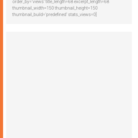
order_by='views' title_length=68 excerpt_length=68
thumbnail_width=150 thumbnail_height=150
thumbnail_build='predefined' stats_views=0]