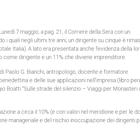
 Lunedì 7 maggio, a pag. 21, il Corriere della Sera con un
o i quali negli ultimi tre anni, un dirigente su cinque è rima
le Italia). A lato era presentata anche l’evidenza della lo
ico come dirigente e un 11% che diviene imprenditore.
 di Paolo G. Bianchi, antropologo, docente e formatore
enedettina e delle sue applicazioni nell’impresa (libro per
gio Boatti “Sulle strade del silenzio – Viaggi per Monasteri d
ione a circa il 10% (e con valori nel meridione e per le d
ione manageriale e del rischio inoccupazione dei dirigenti 