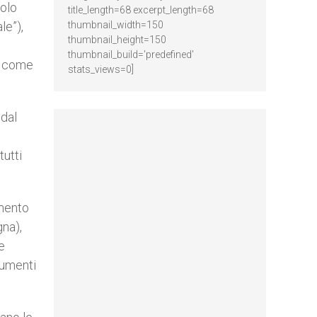
tolo
title_length=68 excerpt_length=68
le”),
thumbnail_width=150
thumbnail_height=150
thumbnail_build='predefined'
o come
stats_views=0]
 dal
tutti
omento
gna),
e
rumenti