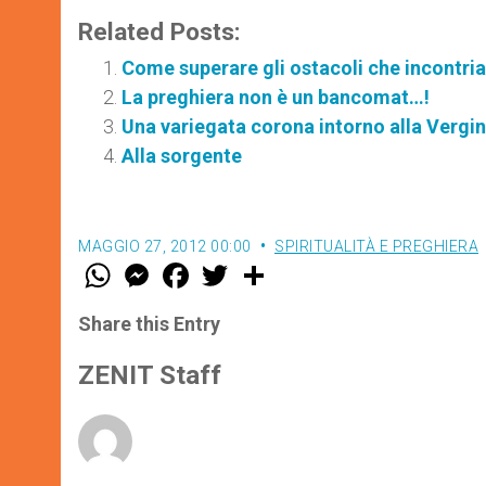
Related Posts:
Come superare gli ostacoli che incontri
La preghiera non è un bancomat…!
Una variegata corona intorno alla Vergi
Alla sorgente
MAGGIO 27, 2012 00:00
SPIRITUALITÀ E PREGHIERA
W
M
F
T
S
h
e
a
w
h
a
s
c
i
a
t
s
e
t
r
Share this Entry
s
e
b
t
e
A
n
o
e
p
g
o
r
ZENIT Staff
p
e
k
r