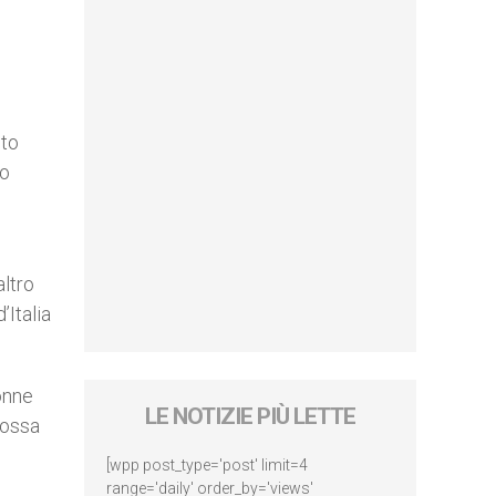
sto
ro
altro
’Italia
onne
LE NOTIZIE PIÙ LETTE
possa
[wpp post_type='post' limit=4
range='daily' order_by='views'