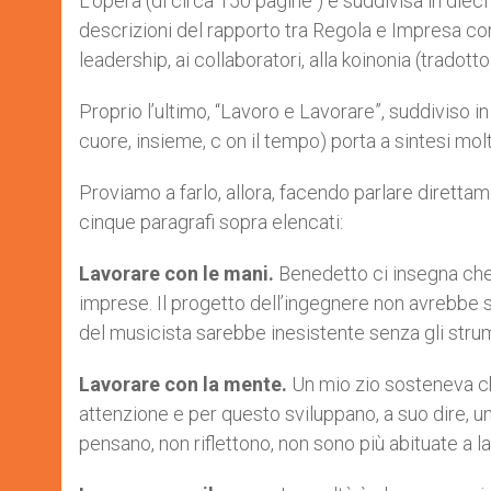
L’opera (di circa 150 pagine ) è suddivisa in diec
descrizioni del rapporto tra Regola e Impresa con i 
leadership, ai collaboratori, alla koinonia (tradot
Proprio l’ultimo, “Lavoro e Lavorare”, suddiviso i
cuore, insieme, c on il tempo) porta a sintesi mol
Proviamo a farlo, allora, facendo parlare diretta
cinque paragrafi sopra elencati:
Lavorare con le mani.
Benedetto ci insegna che 
imprese. Il progetto dell’ingegnere non avrebbe 
del musicista sarebbe inesistente senza gli stru
Lavorare con la mente.
Un mio zio sosteneva ch
attenzione e per questo sviluppano, a suo dire, u
pensano, non riflettono, non sono più abituate a l