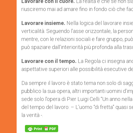
Lavorare con il cuore.
La realtà è che se non sia
riusciremo mai ad amare fino in fondo ciò che fa
Lavorare insieme.
Nella logica del lavorare insi
verticalità. Seguendo l’asse orizzontale, la perso
mentre, con le relazioni sociali e fare gruppo, può
può spaziare dall’interiorità più profonda alla tr
Lavorare con il tempo.
La Regola ci insegna anc
aspettative superiori alle possibilità esecutive d
Da sempre il lavoro è stato tema non solo di saggi
pubblico la sua opera, altri importanti uomini d’
sede solo l’opera di Pier Luigi Celli “Un anno nel
del tempo del lavoro: – L’uomo “di fretta” quasi 
la verità -.