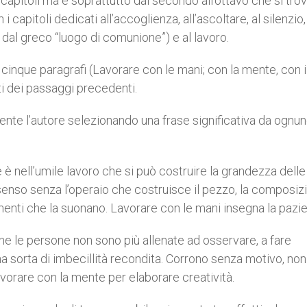
i capitoli ma è soprattutto dal secondo all’ottavo che si tro
capitoli dedicati all’accoglienza, all’ascoltare, al silenzio, 
to dal greco “luogo di comunione”) e al lavoro.
n cinque paragrafi (Lavorare con le mani; con la mente, con i
ti dei passaggi precedenti.
mente l’autore selezionando una frase significativa da ognun
è nell’umile lavoro che si può costruire la grandezza delle
senso senza l’operaio che costruisce il pezzo, la composiz
menti che la suonano. Lavorare con le mani insegna la pazi
e le persone non sono più allenate ad osservare, a fare
na sorta di imbecillità recondita. Corrono senza motivo, non
avorare con la mente per elaborare creatività.