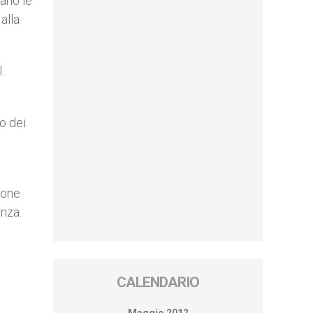
vano le
alla
l
o dei
ione
enza.
CALENDARIO