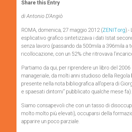
t
s
e
t
r
Share this Entry
s
e
b
t
e
A
n
o
e
p
g
o
r
di Antonio D’Angiò
p
e
k
r
ROMA, domenica, 27 maggio 2012 (
ZENIT.org
).-
esplicativo grafico sintetizzava i dati Istat second
senza lavoro (passando da 500mila a 396mila a tota
ricollocazione, con un 52% che ritrovava l’incar
Partiamo da qui, per riprendere un libro del 2006
manageriale, da molti anni studioso della Regola b
presente nella nota bibliografica all’opera di Gior
e spaesati dintorni” pubblicato qualche mese fa).
Siamo consapevoli che con un tasso di disoccupaz
molto molto più elevati), occuparsi della formaz
apparire un poco parziale.