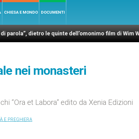
A
CHIESA E MONDO
DOCUMENTI
dietro le quinte dell’omonimo film di Wim Wenders
le nei monasteri
anchi “Ora et Labora” edito da Xenia Edizioni
TÀ E PREGHIERA