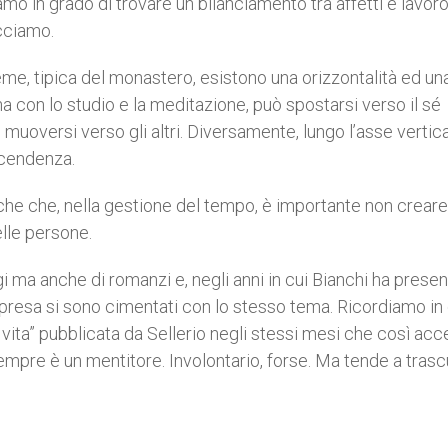
mo in grado di trovare un bilanciamento tra affetti e lavor
cciamo.
eme, tipica del monastero, esistono una orizzontalità ed un
na con lo studio e la meditazione, può spostarsi verso il sé
 muoversi verso gli altri. Diversamente, lungo l’asse vertica
ascendenza.
he che, nella gestione del tempo, è importante non crear
elle persone.
 ma anche di romanzi e, negli anni in cui Bianchi ha presen
impresa si sono cimentati con lo stesso tema. Ricordiamo in
la vita” pubblicata da Sellerio negli stessi mesi che così ac
sempre è un mentitore. Involontario, forse. Ma tende a tras