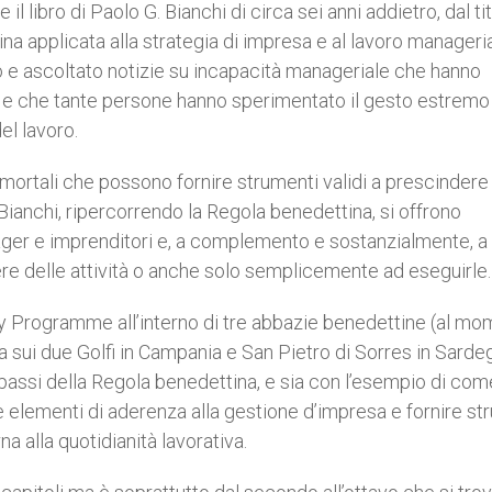
 libro di Paolo G. Bianchi di circa sei anni addietro, dal ti
ina applicata alla strategia di impresa e al lavoro manageria
o e ascoltato notizie su incapacità manageriale che hanno
de e che tante persone hanno sperimentato il gesto estrem
el lavoro.
mmortali che possono fornire strumenti validi a prescindere
Bianchi, ripercorrendo la Regola benedettina, si offrono
ager e imprenditori e, a complemento e sostanzialmente, a 
ere delle attività o anche solo semplicemente ad eseguirle.
bey Programme all’interno di tre abbazie benedettine (al m
a sui due Golfi in Campania e San Pietro di Sorres in Sarde
i passi della Regola benedettina, e sia con l’esempio di com
e elementi di aderenza alla gestione d’impresa e fornire st
na alla quotidianità lavorativa.