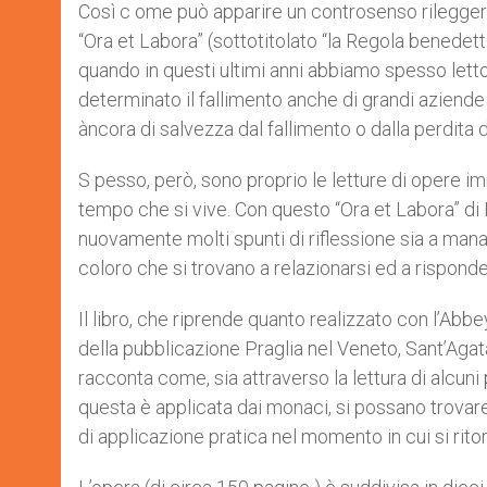
Così c ome può apparire un controsenso rileggere il
“Ora et Labora” (sottotitolato “la Regola benedett
quando in questi ultimi anni abbiamo spesso lett
determinato il fallimento anche di grandi azien
àncora di salvezza dal fallimento o dalla perdita d
S pesso, però, sono proprio le letture di opere i
tempo che si vive. Con questo “Ora et Labora” di 
nuovamente molti spunti di riflessione sia a man
coloro che si trovano a relazionarsi ed a rispond
Il libro, che riprende quanto realizzato con l’Ab
della pubblicazione Praglia nel Veneto, Sant’Agat
racconta come, sia attraverso la lettura di alcun
questa è applicata dai monaci, si possano trovar
di applicazione pratica nel momento in cui si ritor