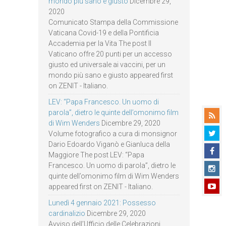
mondo più sano e giusto
Dicembre 29,
2020
Comunicato Stampa della Commissione
Vaticana Covid-19 e della Pontificia
Accademia per la Vita The post Il
Vaticano offre 20 punti per un accesso
giusto ed universale ai vaccini, per un
mondo più sano e giusto appeared first
on ZENIT - Italiano.
LEV: “Papa Francesco. Un uomo di
parola”, dietro le quinte dell’omonimo film
di Wim Wenders
Dicembre 29, 2020
Volume fotografico a cura di monsignor
Dario Edoardo Viganò e Gianluca della
Maggiore The post LEV: “Papa
Francesco. Un uomo di parola”, dietro le
quinte dell’omonimo film di Wim Wenders
appeared first on ZENIT - Italiano.
Lunedì 4 gennaio 2021: Possesso
cardinalizio
Dicembre 29, 2020
Avviso dell’Ufficio delle Celebrazioni