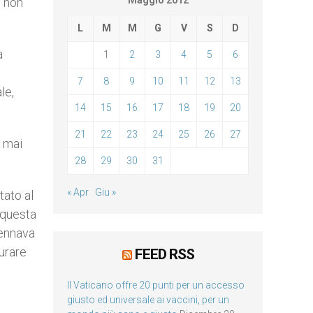
Maggio 2012
o non
L
M
M
G
V
S
D
a
1
2
3
4
5
6
7
8
9
10
11
12
13
le,
14
15
16
17
18
19
20
21
22
23
24
25
26
27
e mai
28
29
30
31
« Apr
Giu »
tato al
 questa
cennava
curare
FEED RSS
Il Vaticano offre 20 punti per un accesso
giusto ed universale ai vaccini, per un