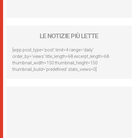
LE NOTIZIE PIÙ LETTE
[wpp post_type='post' limit=4 range='daily'
order_by='views' title_length=68 excerpt_length=68
thumbnail_width=150 thumbnail_height=150
thumbnail_build='predefined' stats_views=0]