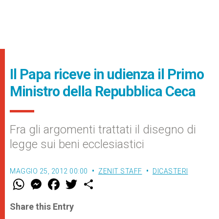
Il Papa riceve in udienza il Primo
Ministro della Repubblica Ceca
Fra gli argomenti trattati il disegno di
legge sui beni ecclesiastici
MAGGIO 25, 2012 00:00
ZENIT STAFF
DICASTERI
W
M
F
T
S
h
e
a
w
h
a
s
c
i
a
t
s
e
t
r
Share this Entry
s
e
b
t
e