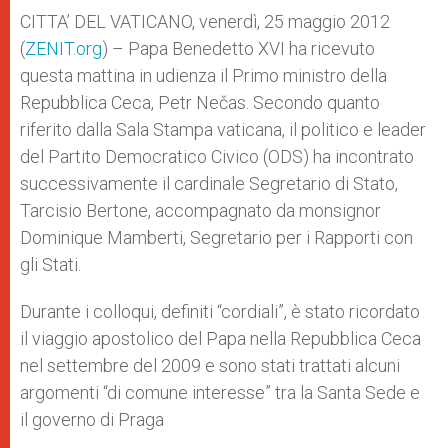
A
n
o
e
p
g
o
r
CITTA’ DEL VATICANO, venerdì, 25 maggio 2012
p
e
k
(
ZENIT.org
r
) – Papa Benedetto XVI ha ricevuto
questa mattina in udienza il Primo ministro della
Repubblica Ceca, Petr Nečas. Secondo quanto
riferito dalla Sala Stampa vaticana, il politico e leader
del Partito Democratico Civico (ODS) ha incontrato
successivamente il cardinale Segretario di Stato,
Tarcisio Bertone, accompagnato da monsignor
Dominique Mamberti, Segretario per i Rapporti con
gli Stati.
Durante i colloqui, definiti “cordiali”, è stato ricordato
il viaggio apostolico del Papa nella Repubblica Ceca
nel settembre del 2009 e sono stati trattati alcuni
argomenti “di comune interesse” tra la Santa Sede e
il governo di Praga