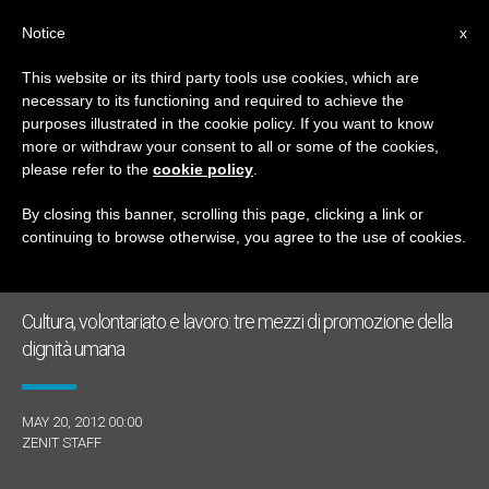
IT
Notice
x
This website or its third party tools use cookies, which are
necessary to its functioning and required to achieve the
GIORNO
purposes illustrated in the cookie policy. If you want to know
Maggio 20th, 2012
more or withdraw your consent to all or some of the cookies,
please refer to the
cookie policy
.
By closing this banner, scrolling this page, clicking a link or
continuing to browse otherwise, you agree to the use of cookies.
ULTIME NOTIZIE
Cultura, volontariato e lavoro: tre mezzi di promozione della
dignità umana
MAY 20, 2012 00:00
ZENIT STAFF