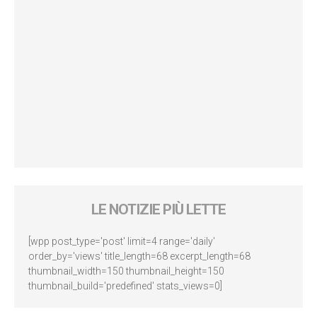
LE NOTIZIE PIÙ LETTE
[wpp post_type='post' limit=4 range='daily'
order_by='views' title_length=68 excerpt_length=68
thumbnail_width=150 thumbnail_height=150
thumbnail_build='predefined' stats_views=0]