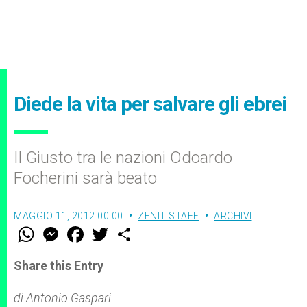
Diede la vita per salvare gli ebrei
Il Giusto tra le nazioni Odoardo
Focherini sarà beato
MAGGIO 11, 2012 00:00
ZENIT STAFF
ARCHIVI
W
M
F
T
S
h
e
a
w
h
a
s
c
i
a
t
s
e
t
r
Share this Entry
s
e
b
t
e
A
n
o
e
p
g
o
r
di Antonio Gaspari
p
e
k