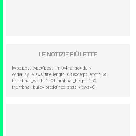
LE NOTIZIE PIÙ LETTE
[wpp post_type='post' limit=4 range='daily'
order_by='views' title_length=68 excerpt_length=68
thumbnail_width=150 thumbnail_height=150
thumbnail_build='predefined' stats_views=0]