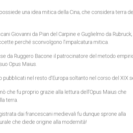
ssiede una idea mitica della Cina, che considera terra de
escani Giovanni da Pian del Carpine e Guglielmo da Rubruck,
ccette perché sconvolgono l’impalcatura mitica.
esse da Ruggero Bacone il patrocinatore del metodo empiri
 suo Opus Maius.
ro pubblicati nel resto d’Europa soltanto nel corso del XIX s
mò che fu proprio grazie alla lettura dell’Opus Maius che
la terra.
egistrata dai francescani medievali fu dunque sprone alla
urale che diede origine alla modernità!