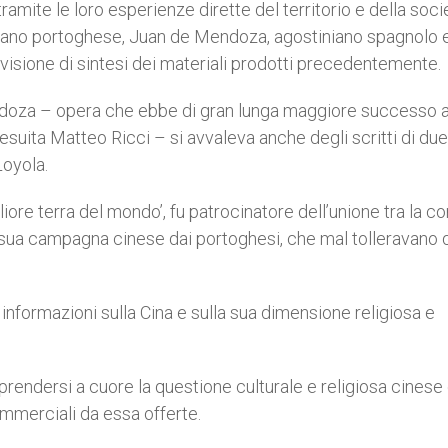
ramite le loro esperienze dirette del territorio e della soci
cano portoghese, Juan de Mendoza, agostiniano spagnolo 
na visione di sintesi dei materiali prodotti precedentemente.
Mendoza – opera che ebbe di gran lunga maggiore successo
gesuita Matteo Ricci – si avvaleva anche degli scritti di due
Loyola.
gliore terra del mondo’, fu patrocinatore dell’unione tra la c
sua campagna cinese dai portoghesi, che mal tolleravano 
e informazioni sulla Cina e sulla sua dimensione religiosa e
i prendersi a cuore la questione culturale e religiosa cinese
mmerciali da essa offerte.