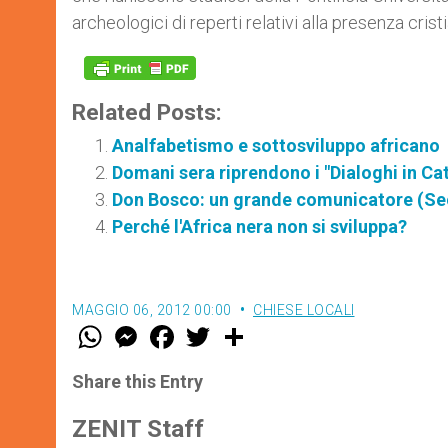
archeologici di reperti relativi alla presenza cristi
Related Posts:
Analfabetismo e sottosviluppo africano
Domani sera riprendono i "Dialoghi in Ca
Don Bosco: un grande comunicatore (Se
Perché l'Africa nera non si sviluppa?
MAGGIO 06, 2012 00:00
CHIESE LOCALI
W
M
F
T
S
h
e
a
w
h
a
s
c
i
a
t
s
e
t
r
Share this Entry
s
e
b
t
e
A
n
o
e
p
g
o
r
ZENIT Staff
p
e
k