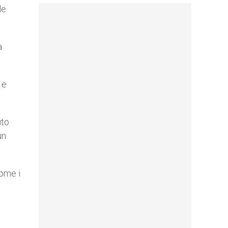
de
a
 e
uto
un
ome i