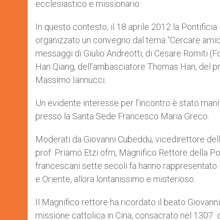
ecclesiastico e missionario.
In questo contesto, il 18 aprile 2012 la Pontific
organizzato un convegno dal tema “Cercare amici in O
messaggi di Giulio Andreotti, di Cesare Romiti (F
Han Qiang, dell’ambasciatore Thomas Han, del pr
Massimo Iannucci.
Un evidente interesse per l’incontro è stato manife
presso la Santa Sede Francesco Maria Greco.
Moderati da Giovanni Cubeddu, vicedirettore della r
prof. Priamo Etzi ofm, Magnifico Rettore della Po
francescani sette secoli fa hanno rappresentato 
e Oriente, allora lontanissimo e misterioso.
Il Magnifico rettore ha ricordato il beato Giovan
missione cattolica in Cina, consacrato nel 130