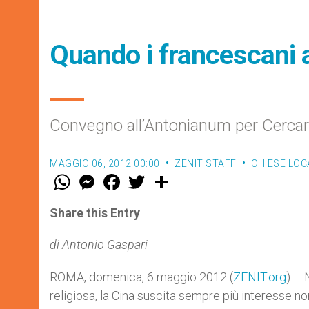
Quando i francescani a
Convegno all’Antonianum per Cercare
MAGGIO 06, 2012 00:00
ZENIT STAFF
CHIESE LOC
W
M
F
T
S
h
e
a
w
h
a
s
c
i
a
t
s
e
t
r
Share this Entry
s
e
b
t
e
A
n
o
e
p
g
o
r
di Antonio Gaspari
p
e
k
r
ROMA, domenica, 6 maggio 2012 (
ZENIT.org
) – 
religiosa, la Cina suscita sempre più interesse 