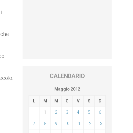
i
 che
co.
CALENDARIO
ecolo.
Maggio 2012
L
M
M
G
V
S
D
1
2
3
4
5
6
7
8
9
10
11
12
13