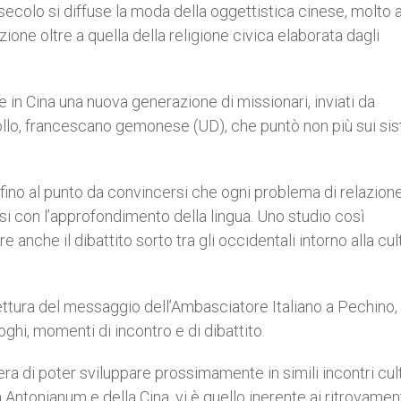
secolo si diffuse la moda della oggettistica cinese, molto 
zione oltre a quella della religione civica elaborata dagli
nse in Cina una nuova generazione di missionari, inviati da
rollo, francescano gemonese (UD), che puntò non più sui si
 fino al punto da convincersi che ogni problema di relazione
si con l’approfondimento della lingua. Uno studio così
anche il dibattito sorto tra gli occidentali intorno alla cul
ettura del messaggio dell’Ambasciatore Italiano a Pechino, A
ghi, momenti di incontro e di dibattito.
a di poter sviluppare prossimamente in simili incontri cult
 Antonianum e della Cina, vi è quello inerente ai ritrovamen