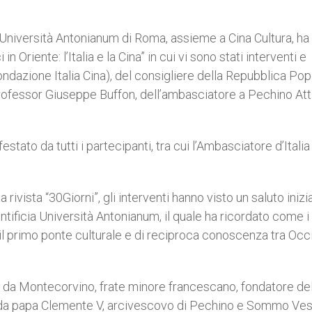
ia Università Antonianum di Roma, assieme a Cina Cultura, ha
riente: l’Italia e la Cina” in cui vi sono stati interventi e
ondazione Italia Cina), del consigliere della Repubblica Po
ofessor Giuseppe Buffon, dell’ambasciatore a Pechino Atti
stato da tutti i partecipanti, tra cui l’Ambasciatore d’Italia
ivista “30Giorni”, gli interventi hanno visto un saluto inizi
ntificia Università Antonianum, il quale ha ricordato come i
il primo ponte culturale e di reciproca conoscenza tra Oc
ni da Montecorvino, frate minore francescano, fondatore del
7 da papa Clemente V, arcivescovo di Pechino e Sommo Ve