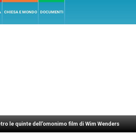
A
CHIESA E MONDO
DOCUMENTI
 dell’omonimo film di Wim Wenders
Lunedì 4 ge