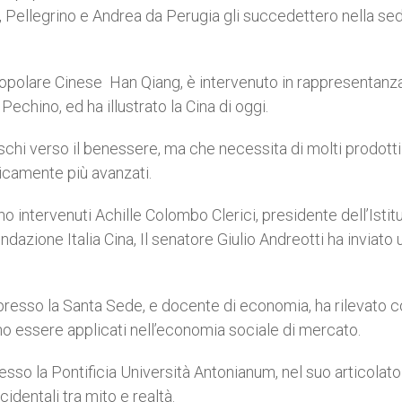
rdo, Pellegrino e Andrea da Perugia gli succedettero nella se
Popolare Cinese Han Qiang, è intervenuto in rappresentanz
hino, ed ha illustrato la Cina di oggi.
hi verso il benessere, ma che necessita di molti prodotti
gicamente più avanzati.
 intervenuti Achille Colombo Clerici, presidente dell’Istit
dazione Italia Cina, Il senatore Giulio Andreotti ha inviato 
esso la Santa Sede, e docente di economia, ha rilevato c
o essere applicati nell’economia sociale di mercato.
esso la Pontificia Università Antonianum, nel suo articolato
cidentali tra mito e realtà.