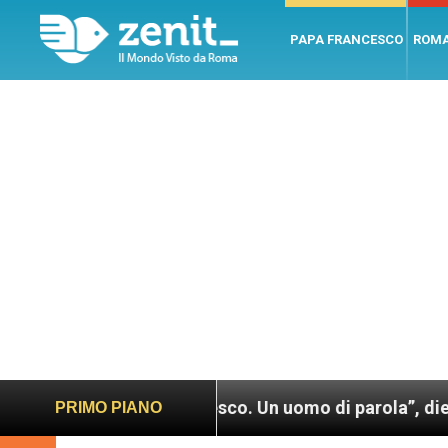
PAPA FRANCESCO
ROM
“Papa Francesco. Un uomo di parola”, dietro le quinte
PRIMO PIANO