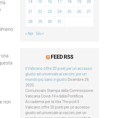
14
15
16
17
18
19
20
età
e
21
22
23
24
25
26
27
28
29
30
31
 almeno
« Apr
Giu »
orona
FEED RSS
questa
Il Vaticano offre 20 punti per un accesso
giusto ed universale ai vaccini, per un
mondo più sano e giusto
Dicembre 29,
2020
Comunicato Stampa della Commissione
Vaticana Covid-19 e della Pontificia
 e non
Accademia per la Vita The post Il
Vaticano offre 20 punti per un accesso
giusto ed universale ai vaccini, per un