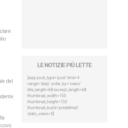
polare
lio
LE NOTIZIE PIÙ LETTE
[wpp post_type='post' limit=4
ale del
range='daily' order_by='views'
title_length=68 excerpt_length=68
cidente
thumbnail_width=150
thumbnail_height=150
thumbnail_build='predefined'
stats_views=0]
la
scovo