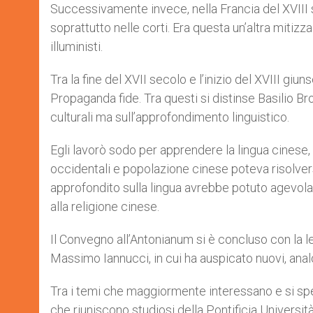
Successivamente invece, nella Francia del XVIII 
soprattutto nelle corti. Era questa un’altra mitizza
illuministi.
Tra la fine del XVII secolo e l’inizio del XVIII giu
Propaganda fide. Tra questi si distinse Basilio B
culturali ma sull’approfondimento linguistico.
Egli lavorò sodo per apprendere la lingua cinese,
occidentali e popolazione cinese poteva risolver
approfondito sulla lingua avrebbe potuto agevolare 
alla religione cinese.
Il Convegno all’Antonianum si è concluso con la l
Massimo Iannucci, in cui ha auspicato nuovi, analo
Tra i temi che maggiormente interessano e si sper
che riuniscono studiosi della Pontificia Università