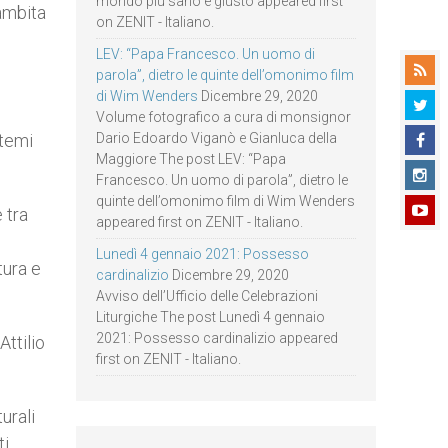
mondo più sano e giusto appeared first
ambita
on ZENIT - Italiano.
LEV: “Papa Francesco. Un uomo di
parola”, dietro le quinte dell’omonimo film
di Wim Wenders
Dicembre 29, 2020
Volume fotografico a cura di monsignor
stemi
Dario Edoardo Viganò e Gianluca della
Maggiore The post LEV: “Papa
Francesco. Un uomo di parola”, dietro le
quinte dell’omonimo film di Wim Wenders
 tra
appeared first on ZENIT - Italiano.
Lunedì 4 gennaio 2021: Possesso
tura e
cardinalizio
Dicembre 29, 2020
Avviso dell’Ufficio delle Celebrazioni
Liturgiche The post Lunedì 4 gennaio
2021: Possesso cardinalizio appeared
ttilio
first on ZENIT - Italiano.
urali
ti