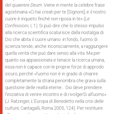
del
quaerere Deum
. Viene in mente la celebre frase
agostiniana «Ci hai creati per te [Signore], e il nostro
cuore è inquieto finché non riposa in te» (
Le
Confessioni
, I, 1). Si può dire che lo stesso impulso
alla ricerca scientifica scaturisce dalla nostalgia di
Dio che abita il cuore umano: in fondo, l’uomo di
scienza tende, anche inconsciamente, a raggiungere
quella verità che può dare senso alla vita. Ma per
quanto sia appassionata e tenace la ricerca umana,
essa non è capace con le proprie forze di approdo
sicuro, perché «l’uomo non è in grado di chiarire
completamente la strana penombra che grava sulla
questione delle realtà eterne… Dio deve prendere
l’iniziativa di venire incontro e di rivolgerSi all’uomo»
(J. Ratzinger,
L’Europa di Benedetto nella crisi delle
culture,
Cantagalli, Roma 2005, 124). Per restituire