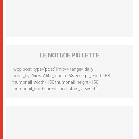
LE NOTIZIE PIÙ LETTE
[wpp post_type='post' limit=4 range='daily'
order_by='views' title_length=68 excerpt_length=68
thumbnail_width=150 thumbnail_height=150
thumbnail_build='predefined' stats_views=0]