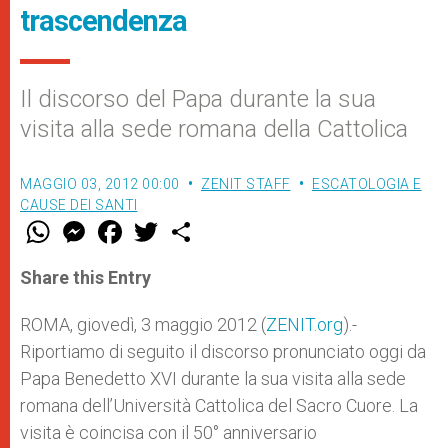
trascendenza
Il discorso del Papa durante la sua
visita alla sede romana della Cattolica
MAGGIO 03, 2012 00:00
ZENIT STAFF
ESCATOLOGIA E
CAUSE DEI SANTI
W
M
F
T
S
h
e
a
w
h
a
s
c
i
a
t
s
e
t
r
Share this Entry
s
e
b
t
e
A
n
o
e
p
g
o
r
ROMA, giovedì, 3 maggio 2012 (
ZENIT.org
).-
p
e
k
Riportiamo di seguito il discorso pronunciato oggi da
r
Papa Benedetto XVI durante la sua visita alla sede
romana dell’Università Cattolica del Sacro Cuore. La
visita è coincisa con il 50° anniversario