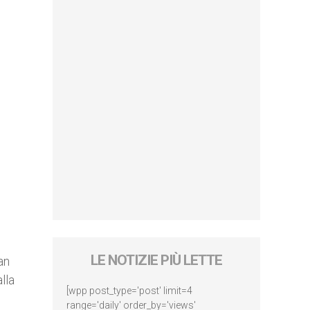
LE NOTIZIE PIÙ LETTE
an
lla
[wpp post_type='post' limit=4
range='daily' order_by='views'