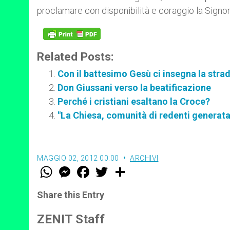
proclamare con disponibilità e coraggio la Signori
Related Posts:
Con il battesimo Gesù ci insegna la stra
Don Giussani verso la beatificazione
Perché i cristiani esaltano la Croce?
"La Chiesa, comunità di redenti generata
MAGGIO 02, 2012 00:00
ARCHIVI
W
M
F
T
S
h
e
a
w
h
a
s
c
i
a
t
s
e
t
r
Share this Entry
s
e
b
t
e
A
n
o
e
p
g
o
r
ZENIT Staff
p
e
k