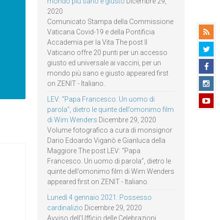
mondo più sano e giusto
Dicembre 29,
2020
Comunicato Stampa della Commissione
Vaticana Covid-19 e della Pontificia
Accademia per la Vita The post Il
Vaticano offre 20 punti per un accesso
giusto ed universale ai vaccini, per un
mondo più sano e giusto appeared first
on ZENIT - Italiano.
LEV: “Papa Francesco. Un uomo di
parola”, dietro le quinte dell’omonimo film
di Wim Wenders
Dicembre 29, 2020
Volume fotografico a cura di monsignor
Dario Edoardo Viganò e Gianluca della
Maggiore The post LEV: “Papa
Francesco. Un uomo di parola”, dietro le
quinte dell’omonimo film di Wim Wenders
appeared first on ZENIT - Italiano.
Lunedì 4 gennaio 2021: Possesso
cardinalizio
Dicembre 29, 2020
Avviso dell’Ufficio delle Celebrazioni