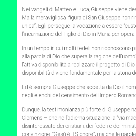
Nei vangeli di Matteo e Luca, Giuseppe viene des
Ma la meravigliosa figura di San Giuseppe non ri
unica”. Egli persegue la vocazione a essere “cust
l’incarnazione del Figlio di Dio in Maria per opera 
In un tempo in cui molti fedeli non riconoscono pi
alla parola di Dio che supera la ragione dell’uomo
l’attiva disponibilità a realizzare il progetto di 
disponibilità diviene fondamentale per la storia d
Ed è sempre Giuseppe che accetta da Dio il nome 
negli elenchi del censimento dell’Impero Romano, r
Dunque, la testimonianza più forte di Giuseppe na
Clemens – che nell’odierna situazione la “via ma
disinteressato dei cristiani, dei fedeli e dei minis
convinzione: “Gesù è il Signore”, ma che le parole