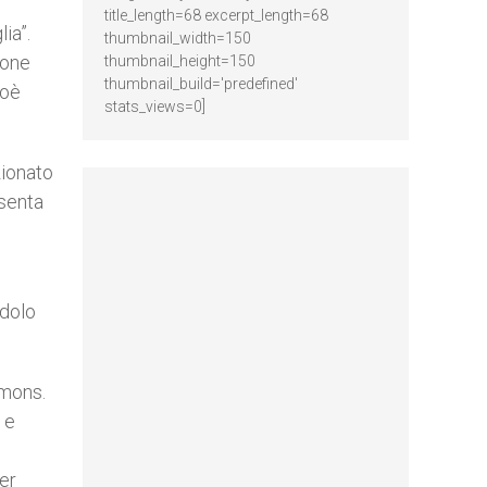
title_length=68 excerpt_length=68
ia”.
thumbnail_width=150
ione
thumbnail_height=150
thumbnail_build='predefined'
ioè
stats_views=0]
zionato
esenta
ndolo
 mons.
 e
per