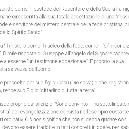
critto come “il custode del Redentore e della Sacra Famigl
mane circoscritta alla sua totale accettazione di una “miss
ode e servitore del mistero centrale della fede cristiana, c
dello Spirito Santo”.
ù “il mistero come il nucleo della fede, come il “sì” incondi
”, l’umile risposta di Giuseppe all’angelo del Signore rappr
Dio e a esserne “un testimone eccezionale”. E proprio la sua
ella salvezza dell’uomo.
prescelto per suo figlio: Gesù (Dio salva) e che, registra
ende suo Figlio “cittadino di tutta la terra”.
sce proprio dal silenzio. “Sono convinto – ha sottolineato
estra” dell’evangelizzazione consista nell’esempio costante
tri ordinati». Ciò non significa che non si debba gridare con
 devono essere tradotte in fatti concreti, in opere, per sa