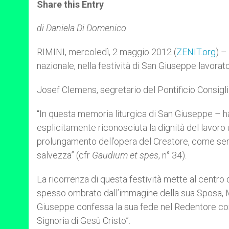
t
s
e
t
r
Share this Entry
s
e
b
t
e
A
n
o
e
p
g
o
r
di Daniela Di Domenico
p
e
k
r
RIMINI, mercoledì, 2 maggio 2012 (
ZENIT.org
) –
nazionale, nella festività di San Giuseppe lavorat
Josef Clemens, segretario del Pontificio Consiglio 
“In questa memoria liturgica di San Giuseppe – 
esplicitamente riconosciuta la dignità del lav
prolungamento dell’opera del Creatore, come servi
salvezza” (cfr
Gaudium et spes
, n° 34).
La ricorrenza di questa festività mette al centro 
spesso ombrato dall’immagine della sua Sposa, Ma
Giuseppe confessa la sua fede nel Redentore con la
Signoria di Gesù Cristo”.