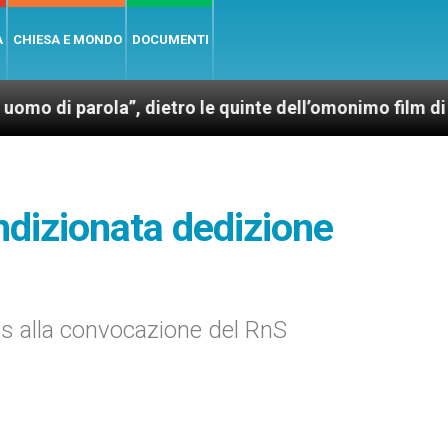
A
CHIESA E MONDO
DOCUMENTI
rola”, dietro le quinte dell’omonimo film di Wim Wen
ndizionata dedizione
s alla convocazione del RnS