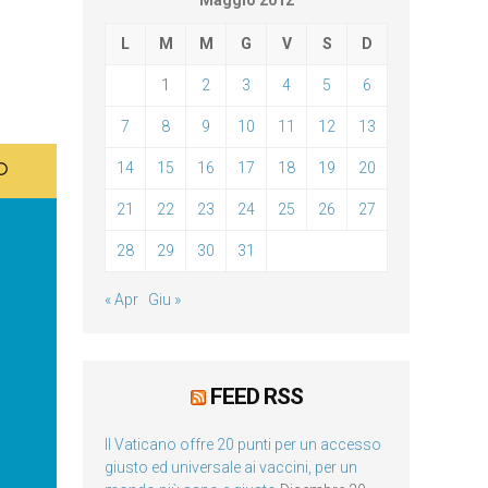
Maggio 2012
L
M
M
G
V
S
D
1
2
3
4
5
6
7
8
9
10
11
12
13
14
15
16
17
18
19
20
21
22
23
24
25
26
27
28
29
30
31
« Apr
Giu »
FEED RSS
Il Vaticano offre 20 punti per un accesso
giusto ed universale ai vaccini, per un