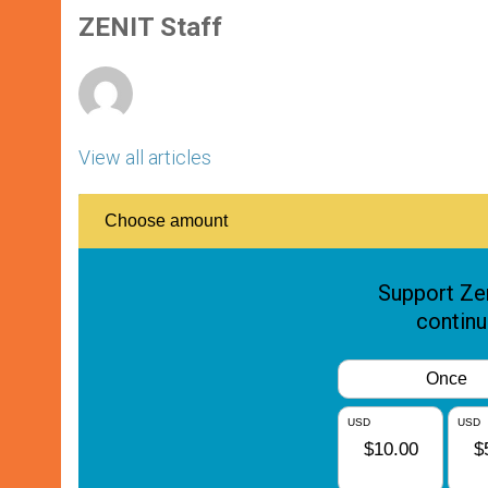
A
n
o
e
p
g
o
r
ZENIT Staff
p
e
k
r
View all articles