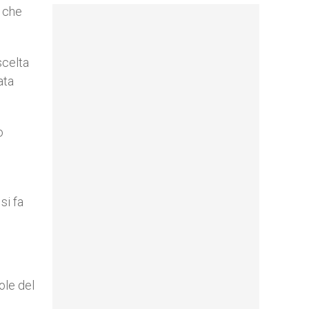
o che
scelta
ata
o
si fa
ole del