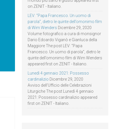
mondo più sano e giusto appeared first
on ZENIT - Italiano.
LEV: “Papa Francesco. Un uomo di
parola”, dietro le quinte dell’omonimo film
di Wim Wenders
Dicembre 29, 2020
Volume fotografico a cura di monsignor
Dario Edoardo Viganò e Gianluca della
Maggiore The post LEV: “Papa
Francesco. Un uomo di parola”, dietro le
quinte dell’omonimo film di Wim Wenders
appeared first on ZENIT - Italiano.
Lunedì 4 gennaio 2021: Possesso
cardinalizio
Dicembre 29, 2020
Avviso dell’Ufficio delle Celebrazioni
Liturgiche The post Lunedì 4 gennaio
2021: Possesso cardinalizio appeared
first on ZENIT - Italiano.