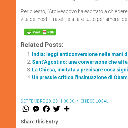
Per questo, l’Arcivescovo ha esortato a chiedere 
vita dei nostri fratelli, e a fare tutto per amore, 
Related Posts:
India: leggi anticonversione nelle mani d
Sant’Agostino: una conversione che aff
La Chiesa, invitata a precisare cosa sign
Un presule critica l'insinuazione di Obam
SETTEMBRE 20, 2011 00:00
CHIESE LOCALI
W
M
F
T
S
h
e
a
w
h
a
s
c
i
a
t
s
e
t
r
Share this Entry
s
e
b
t
e