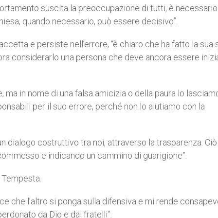
portamento suscita la preoccupazione di tutti, è necessari
a Chiesa, quando necessario, può essere decisivo”.
ccetta e persiste nell’errore, “è chiaro che ha fatto la sua 
lora considerarlo una persona che deve ancora essere inizi
re, ma in nome di una falsa amicizia o della paura lo lasciam
nsabili per il suo errore, perché non lo aiutiamo con la
 dialogo costruttivo tra noi, attraverso la trasparenza. Ciò 
ha commesso e indicando un cammino di guarigione”.
or Tempesta.
sce che l’altro si ponga sulla difensiva e mi rende consapev
erdonato da Dio e dai fratelli”.