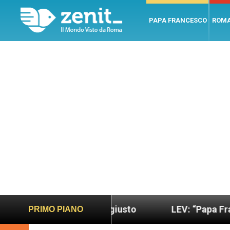
PAPA FRANCESCO
ROM
ondo più sano e giusto
LEV: “Papa Francesco. Un
PRIMO PIANO