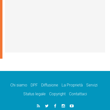
Chi siamo
DPF
Diffusione
La Proprietà
Servizi
Status legale
Copyright
Contattaci