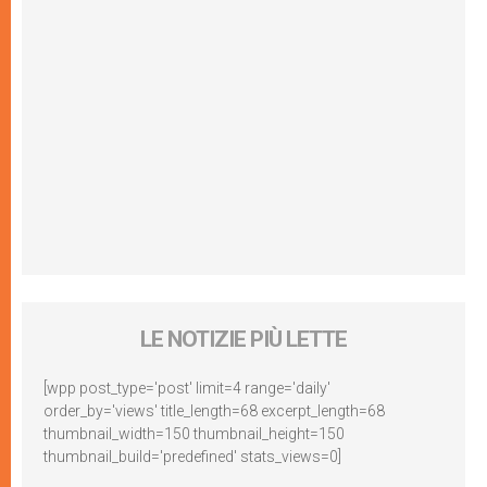
LE NOTIZIE PIÙ LETTE
[wpp post_type='post' limit=4 range='daily'
order_by='views' title_length=68 excerpt_length=68
thumbnail_width=150 thumbnail_height=150
thumbnail_build='predefined' stats_views=0]