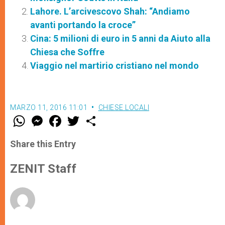
Lahore. L’arcivescovo Shah: “Andiamo
avanti portando la croce”
Cina: 5 milioni di euro in 5 anni da Aiuto alla
Chiesa che Soffre
Viaggio nel martirio cristiano nel mondo
MARZO 11, 2016 11:01
CHIESE LOCALI
W
M
F
T
S
h
e
a
w
h
a
s
c
i
a
t
s
e
t
r
Share this Entry
s
e
b
t
e
A
n
o
e
p
g
o
r
ZENIT Staff
p
e
k
r