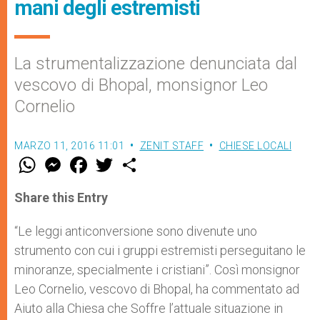
mani degli estremisti
La strumentalizzazione denunciata dal
vescovo di Bhopal, monsignor Leo
Cornelio
MARZO 11, 2016 11:01
ZENIT STAFF
CHIESE LOCALI
W
M
F
T
S
h
e
a
w
h
a
s
c
i
a
t
s
e
t
r
Share this Entry
s
e
b
t
e
A
n
o
e
p
g
o
r
“Le leggi anticonversione sono divenute uno
p
e
k
strumento con cui i gruppi estremisti perseguitano le
r
minoranze, specialmente i cristiani”. Così monsignor
Leo Cornelio, vescovo di Bhopal, ha commentato ad
Aiuto alla Chiesa che Soffre l’attuale situazione in