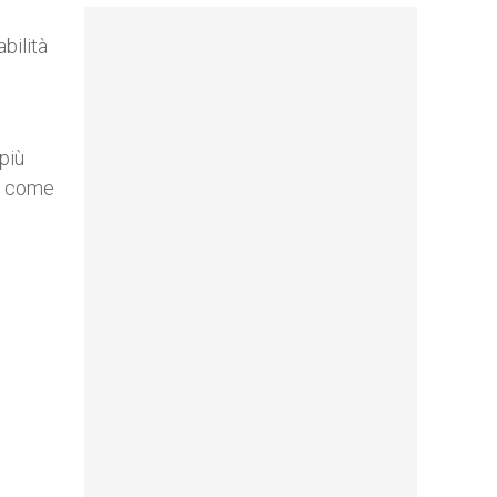
bilità
più
 e come