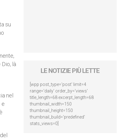
ta su
no
nente,
 Dio, là
LE NOTIZIE PIÙ LETTE
[wpp post_type='post' limit=4
range='daily' order_by='views'
ia nel
title_length=68 excerpt_length=68
 e
thumbnail_width=150
thumbnail_height=150
’è
thumbnail_build='predefined'
stats_views=0]
 del