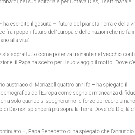
bardi, nel suo editoriale per Octava Dies, il settimanale
 ha esordito il gesuita –: futuro del pianeta Terra e della vi
e fra i popoli, futuro dell’Europa e delle nazioni che ne fan
ano alla vita”.
vista soprattutto come potenza trainante nel vecchio conti
one, il Papa ha scelto per il suo viaggio il motto: ‘Dove c’è
io austriaco di Mariazell quattro anni fa – ha spiegato il
i demografica dell’Europa come segno di mancanza di fiduc
la terra solo quando si spegneranno le forze del cuore umano
o di Dio non splenderà più sopra la Terra. Dove c’è Dio, là c
continuato –, Papa Benedetto ci ha spiegato che l’annuncio