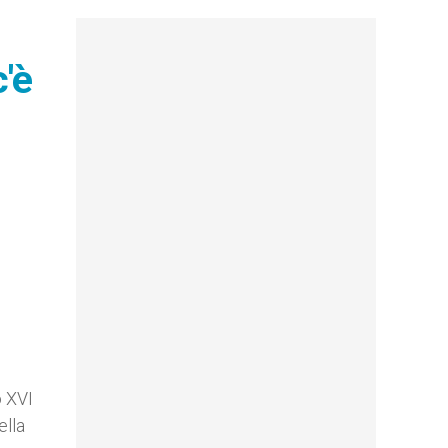
'è
o XVI
ella