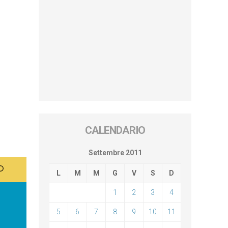
CALENDARIO
Settembre 2011
L
M
M
G
V
S
D
1
2
3
4
5
6
7
8
9
10
11