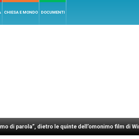
A
CHIESA E MONDO
DOCUMENTI
a”, dietro le quinte dell’omonimo film di Wim Wenders