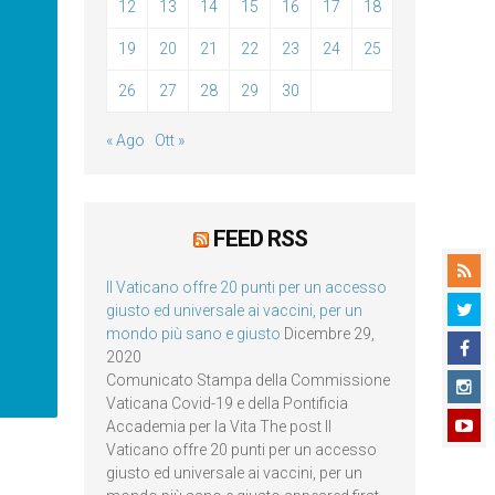
12
13
14
15
16
17
18
19
20
21
22
23
24
25
26
27
28
29
30
« Ago
Ott »
FEED RSS
Il Vaticano offre 20 punti per un accesso
giusto ed universale ai vaccini, per un
mondo più sano e giusto
Dicembre 29,
2020
Comunicato Stampa della Commissione
Vaticana Covid-19 e della Pontificia
Accademia per la Vita The post Il
Vaticano offre 20 punti per un accesso
giusto ed universale ai vaccini, per un