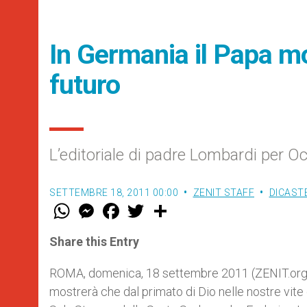
In Germania il Papa m
futuro
L’editoriale di padre Lombardi per O
SETTEMBRE 18, 2011 00:00
ZENIT STAFF
DICAST
W
M
F
T
S
h
e
a
w
h
a
s
c
i
a
t
s
e
t
r
Share this Entry
s
e
b
t
e
A
n
o
e
p
g
o
r
ROMA, domenica, 18 settembre 2011 (ZENIT.org).
p
e
k
mostrerà che dal primato di Dio nelle nostre vite d
r