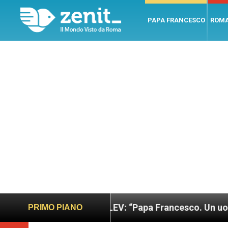
PAPA FRANCESCO
ROM
 giusto
LEV: “Papa Francesco. Un uomo di parol
PRIMO PIANO