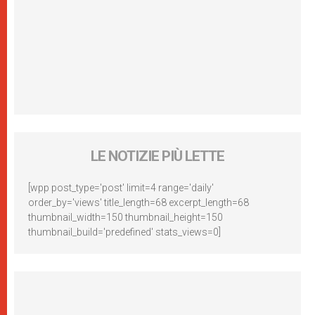
LE NOTIZIE PIÙ LETTE
[wpp post_type='post' limit=4 range='daily'
order_by='views' title_length=68 excerpt_length=68
thumbnail_width=150 thumbnail_height=150
thumbnail_build='predefined' stats_views=0]