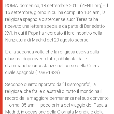
A
n
o
e
p
g
o
r
ROMA, domenica, 18 settembre 2011 (ZENIT.org).- Il
p
e
k
16 settembre, giorno in cui ha compiuto 104 anni, la
r
religiosa spagnola cistercense suor Teresita ha
ricevuto una lettera speciale da parte di Benedetto
XVI, in cui il Papa ha ricordato il loro incontro nella
Nunziatura di Madrid del 20 agosto scorso.
Era la seconda volta che la religiosa usciva dalla
clausura dopo averlo fatto, obbligata dalle
drammatiche circostanze, nel corso della Guerra
civile spagnola (1936-1939).
Secondo quanto riportato da “Il sismografo”, la
religiosa, che fra le claustrali di tutto il mondo ha il
record della maggiore permanenza nel suo convento
– ormai 85 anni – poco prima del viaggio del Papa a
Madrid, in occasione della Giornata Mondiale della