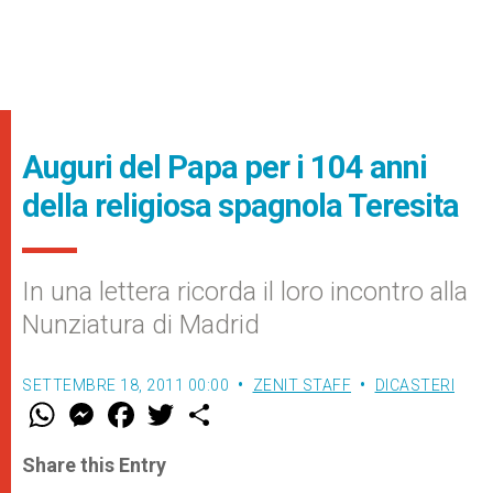
Auguri del Papa per i 104 anni
della religiosa spagnola Teresita
In una lettera ricorda il loro incontro alla
Nunziatura di Madrid
SETTEMBRE 18, 2011 00:00
ZENIT STAFF
DICASTERI
W
M
F
T
S
h
e
a
w
h
a
s
c
i
a
t
s
e
t
r
Share this Entry
s
e
b
t
e