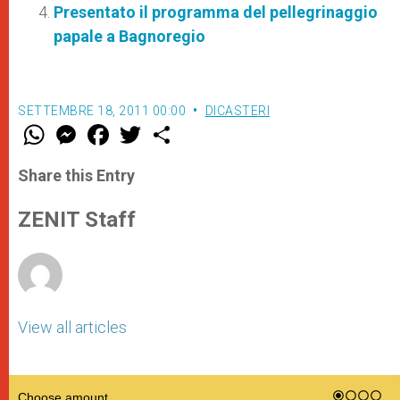
Presentato il programma del pellegrinaggio
papale a Bagnoregio
SETTEMBRE 18, 2011 00:00
DICASTERI
W
M
F
T
S
h
e
a
w
h
a
s
c
i
a
t
s
e
t
r
Share this Entry
s
e
b
t
e
A
n
o
e
p
g
o
r
ZENIT Staff
p
e
k
r
View all articles