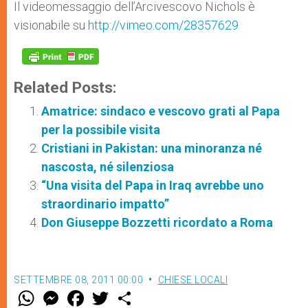
Il videomessaggio dell’Arcivescovo Nichols è
visionabile su
http://vimeo.com/28357629
Related Posts:
Amatrice: sindaco e vescovo grati al Papa
per la possibile visita
Cristiani in Pakistan: una minoranza né
nascosta, né silenziosa
“Una visita del Papa in Iraq avrebbe uno
straordinario impatto”
Don Giuseppe Bozzetti ricordato a Roma
SETTEMBRE 08, 2011 00:00
CHIESE LOCALI
W
M
F
T
S
h
e
a
w
h