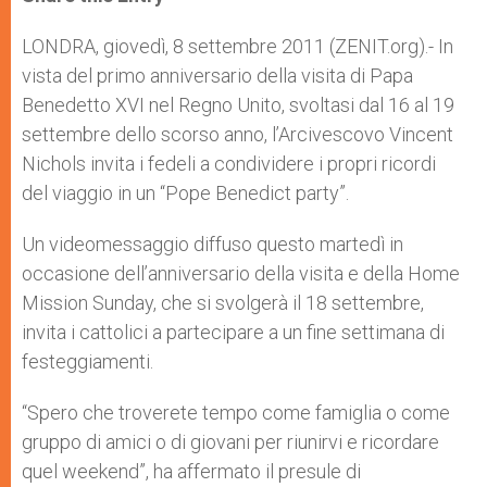
s
e
b
t
e
A
n
o
e
p
g
o
r
LONDRA, giovedì, 8 settembre 2011 (ZENIT.org).- In
p
e
k
vista del primo anniversario della visita di Papa
r
Benedetto XVI nel Regno Unito, svoltasi dal 16 al 19
settembre dello scorso anno, l’Arcivescovo Vincent
Nichols invita i fedeli a condividere i propri ricordi
del viaggio in un “Pope Benedict party”.
Un videomessaggio diffuso questo martedì in
occasione dell’anniversario della visita e della Home
Mission Sunday, che si svolgerà il 18 settembre,
invita i cattolici a partecipare a un fine settimana di
festeggiamenti.
“Spero che troverete tempo come famiglia o come
gruppo di amici o di giovani per riunirvi e ricordare
quel weekend”, ha affermato il presule di