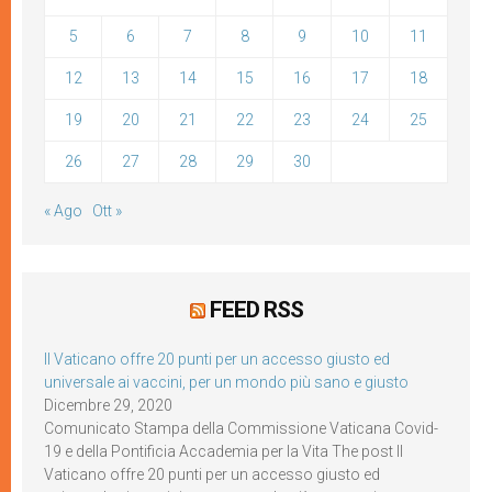
5
6
7
8
9
10
11
12
13
14
15
16
17
18
19
20
21
22
23
24
25
26
27
28
29
30
« Ago
Ott »
FEED RSS
Il Vaticano offre 20 punti per un accesso giusto ed
universale ai vaccini, per un mondo più sano e giusto
Dicembre 29, 2020
Comunicato Stampa della Commissione Vaticana Covid-
19 e della Pontificia Accademia per la Vita The post Il
Vaticano offre 20 punti per un accesso giusto ed