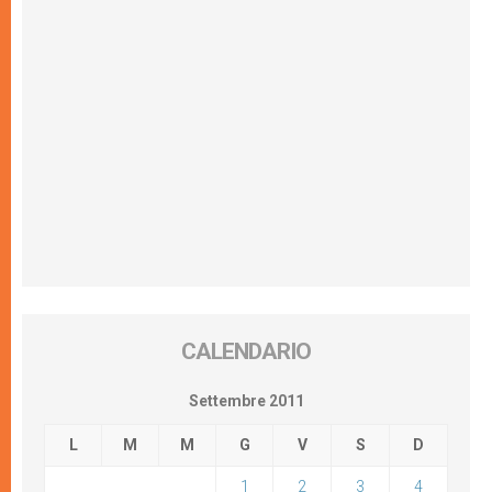
CALENDARIO
Settembre 2011
L
M
M
G
V
S
D
1
2
3
4