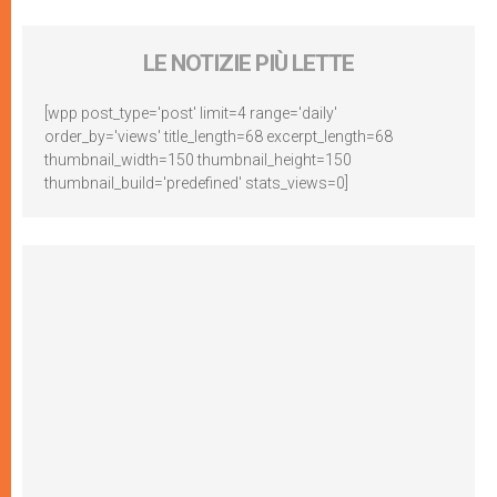
LE NOTIZIE PIÙ LETTE
[wpp post_type='post' limit=4 range='daily'
order_by='views' title_length=68 excerpt_length=68
thumbnail_width=150 thumbnail_height=150
thumbnail_build='predefined' stats_views=0]