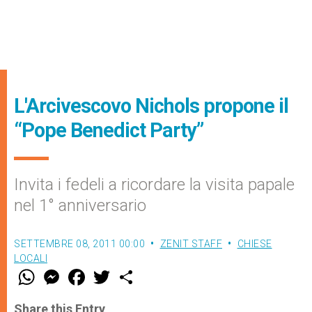
L'Arcivescovo Nichols propone il
“Pope Benedict Party”
Invita i fedeli a ricordare la visita papale
nel 1° anniversario
SETTEMBRE 08, 2011 00:00
ZENIT STAFF
CHIESE
LOCALI
W
M
F
T
S
h
e
a
w
h
a
s
c
i
a
t
s
e
t
r
Share this Entry