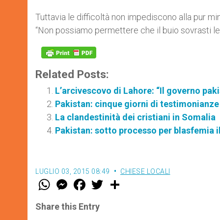
Tuttavia le difficoltà non impediscono alla pur mi
“Non possiamo permettere che il buio sovrasti le 
Related Posts:
L’arcivescovo di Lahore: “Il governo pak
Pakistan: cinque giorni di testimonianze 
La clandestinità dei cristiani in Somalia
Pakistan: sotto processo per blasfemia il
LUGLIO 03, 2015 08:49
CHIESE LOCALI
W
M
F
T
S
h
e
a
w
h
a
s
c
i
a
t
s
e
t
r
Share this Entry
s
e
b
t
e
A
n
o
e