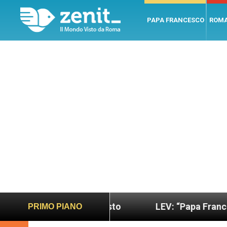
PAPA FRANCESCO
ROM
 più sano e giusto
LEV: “Papa Francesco. Un uo
PRIMO PIANO