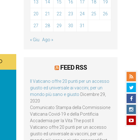
13
14
15
16
17
18
19
20
21
22
23
24
25
26
27
28
29
30
31
« Giu
Ago »
FEED RSS
Il Vaticano offre 20 punti per un accesso
giusto ed universale ai vaccini, per un
mondo più sano e giusto
Dicembre 29,
2020
Comunicato Stampa della Commissione
Vaticana Covid-19 e della Pontificia
Accademia per la Vita The post Il
Vaticano offre 20 punti per un accesso
giusto ed universale ai vaccini, per un