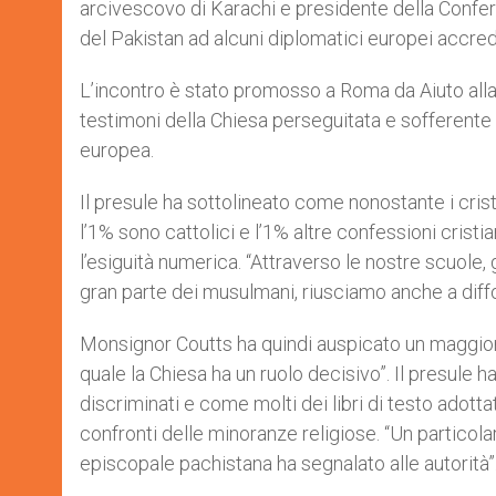
arcivescovo di Karachi e presidente della Confer
r
del Pakistan ad alcuni diplomatici europei accred
L’incontro è stato promosso a Roma da Aiuto alla 
testimoni della Chiesa perseguitata e sofferente
europea.
Il presule ha sottolineato come nonostante i cris
l’1% sono cattolici e l’1% altre confessioni cristi
l’esiguità numerica. “Attraverso le nostre scuole, g
gran parte dei musulmani, riusciamo anche a diffon
Monsignor Coutts ha quindi auspicato un maggior
quale la Chiesa ha un ruolo decisivo”. Il presule
discriminati e come molti dei libri di testo adott
confronti delle minoranze religiose. “Un partico
episcopale pachistana ha segnalato alle autorità”