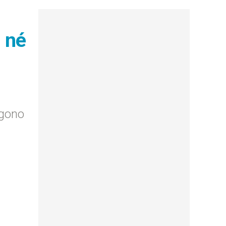
, né
ngono