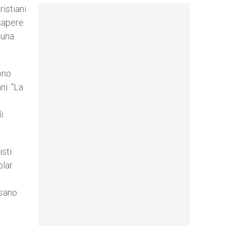
ristiani
 sapere
 una
ono
i. “La
i
isti
olar
usano