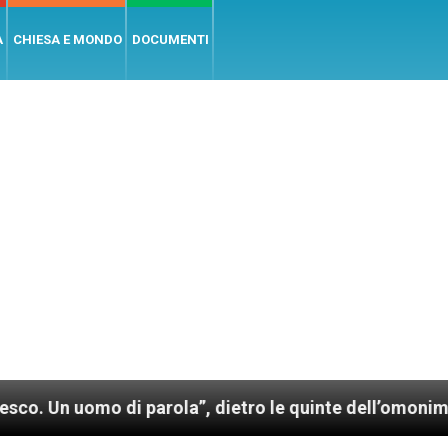
A
CHIESA E MONDO
DOCUMENTI
mo di parola”, dietro le quinte dell’omonimo film di 