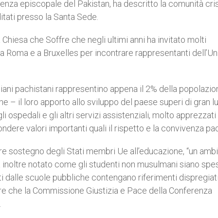
enza episcopale del Pakistan, ha descritto la comunità cri
itati presso la Santa Sede.
Chiesa che Soffre che negli ultimi anni ha invitato molti
 a Roma e a Bruxelles per incontrare rappresentanti dell’U
tiani pachistani rappresentino appena il 2% della popolazi
ane – il loro apporto allo sviluppo del paese superi di gran l
li ospedali e gli altri servizi assistenziali, molto apprezzati
dere valori importanti quali il rispetto e la convivenza paci
e sostegno degli Stati membri Ue all’educazione, “un ambi
 ha inoltre notato come gli studenti non musulmani siano sp
ati dalle scuole pubbliche contengano riferimenti dispregiati
lare che la Commissione Giustizia e Pace della Conferenza
.