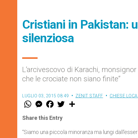
Cristiani in Pakistan:
silenziosa
L’arcivescovo di Karachi, monsignor 
che le crociate non siano finite”
LUGLIO 03, 2015 08:49
ZENIT STAFF
CHIESE LOCA
W
M
F
T
S
h
e
a
w
h
a
s
c
i
a
t
s
e
t
r
Share this Entry
s
e
b
t
e
A
n
o
e
p
g
o
r
“Siamo una piccola minoranza ma lungi dall’esser
p
e
k