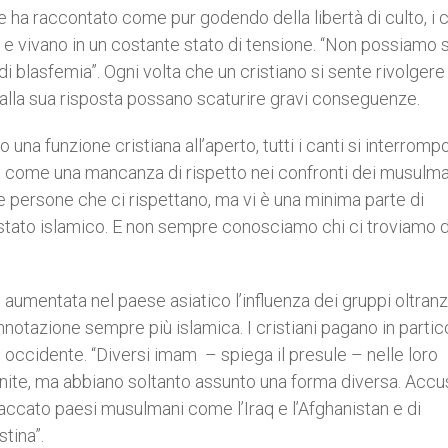
e ha raccontato come pur godendo della libertà di culto, i c
e e vivano in un costante stato di tensione. “Non possiamo
 blasfemia”. Ogni volta che un cristiano si sente rivolgere
alla sua risposta possano scaturire gravi conseguenze.
una funzione cristiana all’aperto, tutti i canti si interromp
 come una mancanza di rispetto nei confronti dei musulman
 persone che ci rispettano, ma vi è una minima parte di
stato islamico. E non sempre conosciamo chi ci troviamo d
 aumentata nel paese asiatico l’influenza dei gruppi oltranz
otazione sempre più islamica. I cristiani pagano in partic
d occidente. “Diversi imam – spiega il presule – nelle loro
inite, ma abbiano soltanto assunto una forma diversa. Acc
attaccato paesi musulmani come l’Iraq e l’Afghanistan e di
stina”.