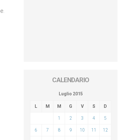
e.
CALENDARIO
Luglio 2015
L
M
M
G
V
S
D
1
2
3
4
5
6
7
8
9
10
11
12