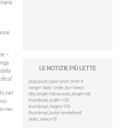
stiana
nione
one –
unga
LE NOTIZIE PIÙ LETTE
 dalla
fica”.
[wpp post_type='post' limit=4
range='daily' order_by='views'
to nel
title_length=68 excerpt_length=68
esso
thumbnail_width=150
thumbnail_height=150
vi nei
thumbnail_build='predefined'
stats_views=0]