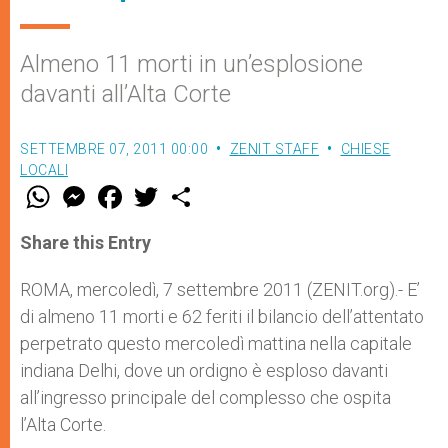
Almeno 11 morti in un’esplosione
davanti all’Alta Corte
SETTEMBRE 07, 2011 00:00
ZENIT STAFF
CHIESE
LOCALI
W
M
F
T
S
h
e
a
w
h
a
s
c
i
a
t
s
e
t
r
Share this Entry
s
e
b
t
e
A
n
o
e
p
g
o
r
ROMA, mercoledì, 7 settembre 2011 (ZENIT.org).- E’
p
e
k
di almeno 11 morti e 62 feriti il bilancio dell’attentato
r
perpetrato questo mercoledì mattina nella capitale
indiana Delhi, dove un ordigno è esploso davanti
all’ingresso principale del complesso che ospita
l’Alta Corte.