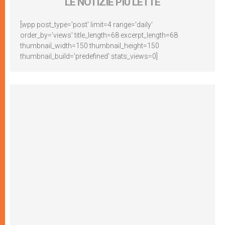
LE NOTIZIE PIÙ LETTE
[wpp post_type='post' limit=4 range='daily'
order_by='views' title_length=68 excerpt_length=68
thumbnail_width=150 thumbnail_height=150
thumbnail_build='predefined' stats_views=0]