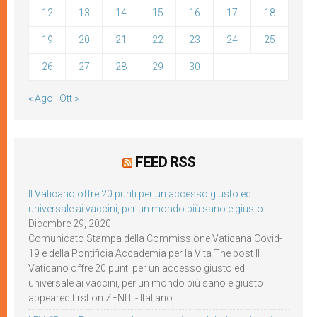
12
13
14
15
16
17
18
19
20
21
22
23
24
25
26
27
28
29
30
« Ago
Ott »
FEED RSS
Il Vaticano offre 20 punti per un accesso giusto ed
universale ai vaccini, per un mondo più sano e giusto
Dicembre 29, 2020
Comunicato Stampa della Commissione Vaticana Covid-
19 e della Pontificia Accademia per la Vita The post Il
Vaticano offre 20 punti per un accesso giusto ed
universale ai vaccini, per un mondo più sano e giusto
appeared first on ZENIT - Italiano.