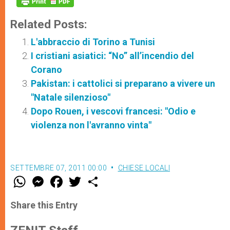
Related Posts:
L'abbraccio di Torino a Tunisi
I cristiani asiatici: “No” all’incendio del
Corano
Pakistan: i cattolici si preparano a vivere un
"Natale silenzioso"
Dopo Rouen, i vescovi francesi: "Odio e
violenza non l'avranno vinta"
SETTEMBRE 07, 2011 00:00
CHIESE LOCALI
W
M
F
T
S
h
e
a
w
h
a
s
c
i
a
t
s
e
t
r
Share this Entry
s
e
b
t
e
A
n
o
e
p
g
o
r