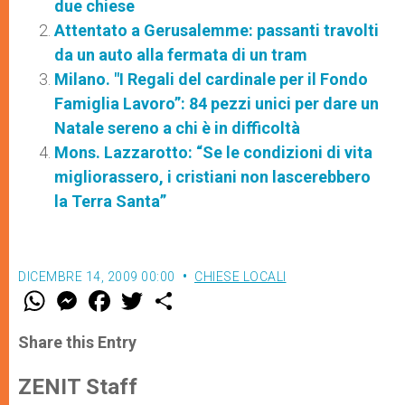
due chiese
Attentato a Gerusalemme: passanti travolti
da un auto alla fermata di un tram
Milano. "I Regali del cardinale per il Fondo
Famiglia Lavoro”: 84 pezzi unici per dare un
Natale sereno a chi è in difficoltà
Mons. Lazzarotto: “Se le condizioni di vita
migliorassero, i cristiani non lascerebbero
la Terra Santa”
DICEMBRE 14, 2009 00:00
CHIESE LOCALI
W
M
F
T
S
h
e
a
w
h
a
s
c
i
a
t
s
e
t
r
Share this Entry
s
e
b
t
e
A
n
o
e
p
g
o
r
ZENIT Staff
p
e
k