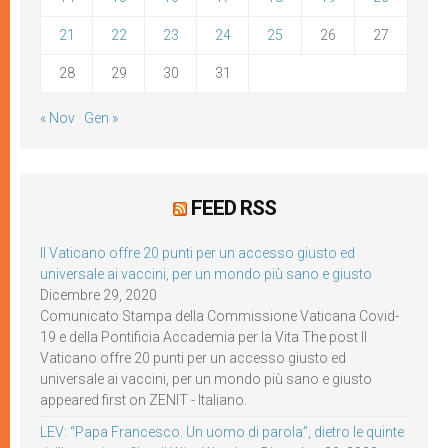
21
22
23
24
25
26
27
28
29
30
31
« Nov
Gen »
FEED RSS
Il Vaticano offre 20 punti per un accesso giusto ed
universale ai vaccini, per un mondo più sano e giusto
Dicembre 29, 2020
Comunicato Stampa della Commissione Vaticana Covid-
19 e della Pontificia Accademia per la Vita The post Il
Vaticano offre 20 punti per un accesso giusto ed
universale ai vaccini, per un mondo più sano e giusto
appeared first on ZENIT - Italiano.
LEV: “Papa Francesco. Un uomo di parola”, dietro le quinte