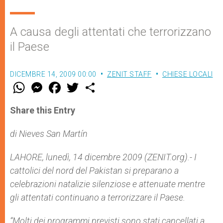
A causa degli attentati che terrorizzano
il Paese
DICEMBRE 14, 2009 00:00
ZENIT STAFF
CHIESE LOCALI
W
M
F
T
S
h
e
a
w
h
a
s
c
i
a
t
s
e
t
r
Share this Entry
s
e
b
t
e
A
n
o
e
p
g
o
r
di Nieves San Martín
p
e
k
r
LAHORE, lunedì, 14 dicembre 2009 (ZENIT.org).- I
cattolici del nord del Pakistan si preparano a
celebrazioni natalizie silenziose e attenuate mentre
gli attentati continuano a terrorizzare il Paese.
“Molti dei programmi previsti sono stati cancellati a