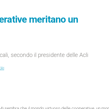
erative meritano un
ali, secondo il presidente delle Acli
ERI
Mi sembra che il mondo virtuoso delle cooperative, un mo