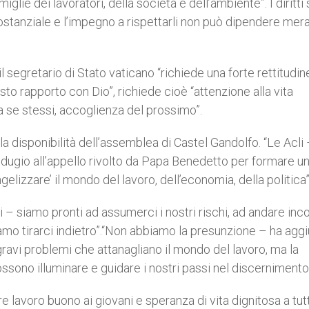
glie dei lavoratori, della società e dell’ambiente”. I diritti s
 sostanziale e l’impegno a rispettarli non può dipendere me
 segretario di Stato vaticano “richiede una forte rettitudin
to rapporto con Dio”, richiede cioè “attenzione alla vita
 a se stessi, accoglienza del prossimo”.
a disponibilità dell’assemblea di Castel Gandolfo. “Le Acli
dugio all’appello rivolto da Papa Benedetto per formare u
elizzare’ il mondo del lavoro, dell’economia, della politica”
i – siamo pronti ad assumerci i nostri rischi, ad andare inc
liamo tirarci indietro”.“Non abbiamo la presunzione – ha agg
 gravi problemi che attanagliano il mondo del lavoro, ma la
ossono illuminare e guidare i nostri passi nel discernimento
re lavoro buono ai giovani e speranza di vita dignitosa a tut