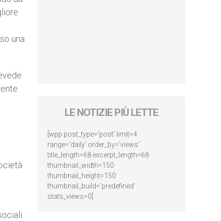
gliore
rso una
revede
dente
LE NOTIZIE PIÙ LETTE
[wpp post_type='post' limit=4
range='daily' order_by='views'
title_length=68 excerpt_length=68
società
thumbnail_width=150
thumbnail_height=150
thumbnail_build='predefined'
stats_views=0]
sociali