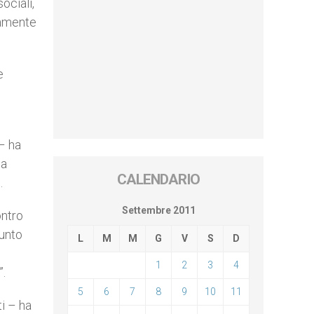
ociali,
ramente
e
 – ha
na
CALENDARIO
.
Settembre 2011
ontro
iunto
L
M
M
G
V
S
D
1
2
3
4
”.
5
6
7
8
9
10
11
ti – ha