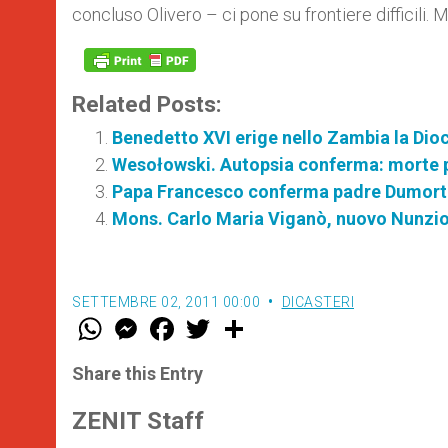
concluso Olivero – ci pone su frontiere difficili. M
Related Posts:
Benedetto XVI erige nello Zambia la Dio
Wesołowski. Autopsia conferma: morte p
Papa Francesco conferma padre Dumortie
Mons. Carlo Maria Viganò, nuovo Nunzio 
SETTEMBRE 02, 2011 00:00
DICASTERI
W
M
F
T
S
h
e
a
w
h
a
s
c
i
a
t
s
e
t
r
Share this Entry
s
e
b
t
e
A
n
o
e
p
g
o
r
ZENIT Staff
p
e
k