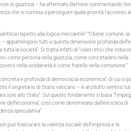
igenze di giustizia – ha affermato Bertone commentando l’en
nza che si continui a perseguire quale priorità l’accesso a
alettica rispetto alla logica mercantile”.“Il bene comune, la
ne – appartengono tutti a questa dimensione profonda dell’
tta la società”. Si tratta infatti di “valori etici che induco
sioni: come persona nella giustizia, come concittadino nella
overo nella solidarietà e come fratello nella comunione”.
 concreta e profonda di democrazia economica”, di cui si pa
tito il segretario di Statio vaticano – è anzitutto sentirsi tut
ata solo allo Stato”. Sul questo fondamento si basa “l’impe
ione dell’economia’, così come denominata dall’enciclica di
denza speculativa”.
on può trascurare la valenza sociale dell’impresa e la