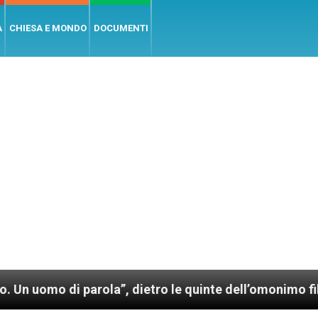
A
CHIESA E MONDO
DOCUMENTI
i parola”, dietro le quinte dell’omonimo film di Wim 