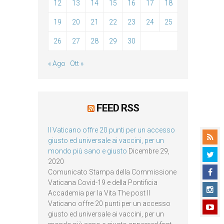
12
13
14
15
16
17
18
19
20
21
22
23
24
25
26
27
28
29
30
« Ago
Ott »
FEED RSS
Il Vaticano offre 20 punti per un accesso
giusto ed universale ai vaccini, per un
mondo più sano e giusto
Dicembre 29,
2020
Comunicato Stampa della Commissione
Vaticana Covid-19 e della Pontificia
Accademia per la Vita The post Il
Vaticano offre 20 punti per un accesso
giusto ed universale ai vaccini, per un