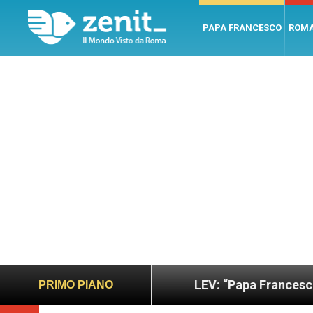
PAPA FRANCESCO
ROM
 sano e giusto
LEV: “Papa Francesco. Un uomo d
PRIMO PIANO