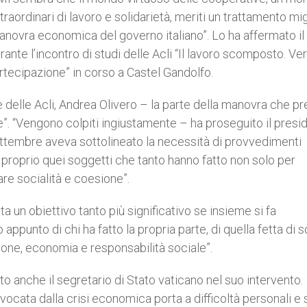
raordinari di lavoro e solidarietà, meriti un trattamento mi
 manovra economica del governo italiano”. Lo ha affermato il
rante l’incontro di studi delle Acli “Il lavoro scomposto. Ve
 partecipazione” in corso a Castel Gandolfo.
e delle Acli, Andrea Olivero – la parte della manovra che p
ve”. “Vengono colpiti ingiustamente – ha proseguito il presi
 settembre aveva sottolineato la necessità di provvedimenti
 proprio quei soggetti che tanto hanno fatto non solo per
re socialità e coesione”.
ta un obiettivo tanto più significativo se insieme si fa
punto di chi ha fatto la propria parte, di quella fetta di 
ne, economia e responsabilità sociale”.
o anche il segretario di Stato vaticano nel suo intervento.
vocata dalla crisi economica porta a difficoltà personali e 