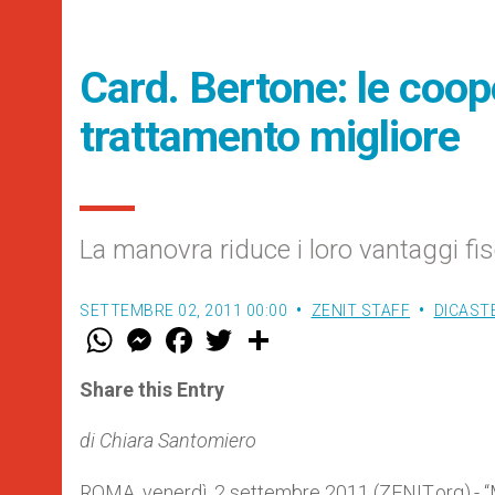
Card. Bertone: le coop
trattamento migliore
La manovra riduce i loro vantaggi fisc
SETTEMBRE 02, 2011 00:00
ZENIT STAFF
DICAST
W
M
F
T
S
h
e
a
w
h
a
s
c
i
a
t
s
e
t
r
Share this Entry
s
e
b
t
e
A
n
o
e
p
g
o
r
di Chiara Santomiero
p
e
k
r
ROMA, venerdì, 2 settembre 2011 (ZENIT.org).- “