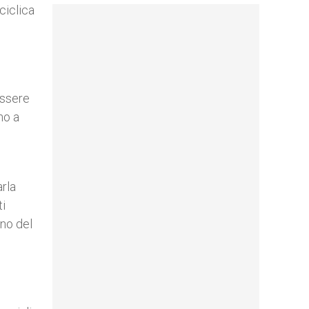
ciclica
l
essere
no a
rla
ti
gno del