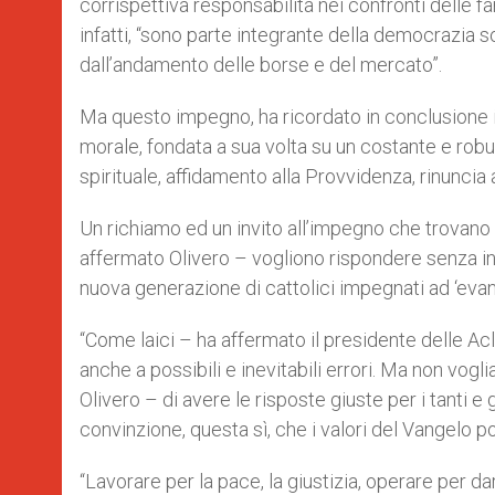
corrispettiva responsabilità nei confronti delle fami
infatti, “sono parte integrante della democrazia
dall’andamento delle borse e del mercato”.
Ma questo impegno, ha ricordato in conclusione il
morale, fondata a sua volta su un costante e robus
spirituale, affidamento alla Provvidenza, rinuncia
Un richiamo ed un invito all’impegno che trovano l
affermato Olivero – vogliono rispondere senza in
nuova generazione di cattolici impegnati ad ‘evang
“Come laici – ha affermato il presidente delle Acl
anche a possibili e inevitabili errori. Ma non vog
Olivero – di avere le risposte giuste per i tanti e
convinzione, questa sì, che i valori del Vangelo p
“Lavorare per la pace, la giustizia, operare per da