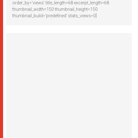
order_by='views' title_length=68 excerpt_length=68
thumbnail_width=150 thumbnail_height=150
thumbnail_build='predefined' stats_views=0]