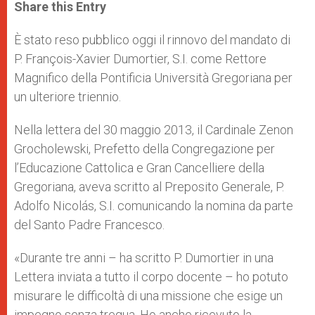
t
s
e
t
r
Share this Entry
s
e
b
t
e
A
n
o
e
p
g
o
r
È stato reso pubblico oggi il rinnovo del mandato di
p
e
k
P. François-Xavier Dumortier, S.I. come Rettore
r
Magnifico della Pontificia Università Gregoriana per
un ulteriore triennio.
Nella lettera del 30 maggio 2013, il Cardinale Zenon
Grocholewski, Prefetto della Congregazione per
l’Educazione Cattolica e Gran Cancelliere della
Gregoriana, aveva scritto al Preposito Generale, P.
Adolfo Nicolás, S.I. comunicando la nomina da parte
del Santo Padre Francesco.
«Durante tre anni – ha scritto P. Dumortier in una
Lettera inviata a tutto il corpo docente – ho potuto
misurare le difficoltà di una missione che esige un
impegno senza tregua. Ho anche ricevuto la