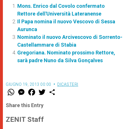
Mons. Enrico dal Covolo confermato
Rettore dell'Università Lateranense
Il Papa nomina il nuovo Vescovo di Sessa
Aurunca
Nominato il nuovo Arcivescovo di Sorrento-
Castellammare di Stabia
Gregoriana. Nominato prossimo Rettore,
sarà padre Nuno da Silva Gonçalves
GIUGNO 19, 2013 00:00
DICASTERI
W
M
F
T
S
h
e
a
w
h
a
s
c
i
a
t
s
e
t
r
Share this Entry
s
e
b
t
e
A
n
o
e
p
g
o
r
ZENIT Staff
p
e
k
r