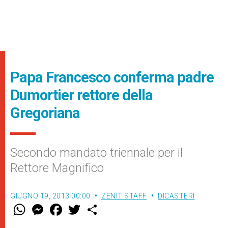
Papa Francesco conferma padre
Dumortier rettore della
Gregoriana
Secondo mandato triennale per il
Rettore Magnifico
GIUGNO 19, 2013 00:00
ZENIT STAFF
DICASTERI
W
M
F
T
S
h
e
a
w
h
a
s
c
i
a