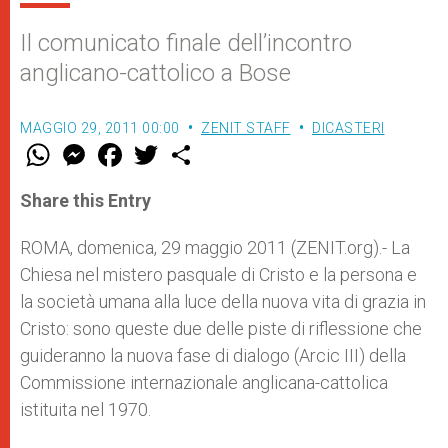
Il comunicato finale dell’incontro
anglicano-cattolico a Bose
MAGGIO 29, 2011 00:00
ZENIT STAFF
DICASTERI
W
M
F
T
S
h
e
a
w
h
a
s
c
i
a
t
s
e
t
r
Share this Entry
s
e
b
t
e
A
n
o
e
p
g
o
r
ROMA, domenica, 29 maggio 2011 (ZENIT.org).- La
p
e
k
Chiesa nel mistero pasquale di Cristo e la persona e
r
la società umana alla luce della nuova vita di grazia in
Cristo: sono queste due delle piste di riflessione che
guideranno la nuova fase di dialogo (Arcic III) della
Commissione internazionale anglicana-cattolica
istituita nel 1970.