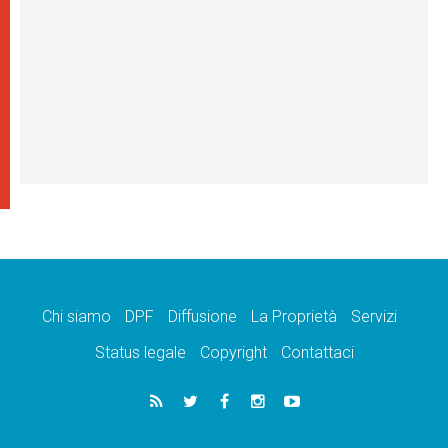
Chi siamo
DPF
Diffusione
La Proprietà
Servizi
Status legale
Copyright
Contattaci