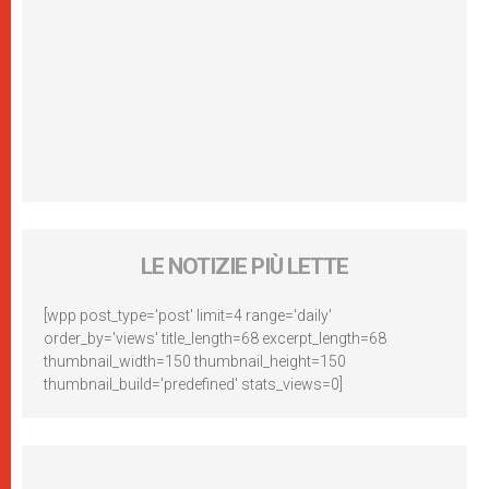
LE NOTIZIE PIÙ LETTE
[wpp post_type='post' limit=4 range='daily'
order_by='views' title_length=68 excerpt_length=68
thumbnail_width=150 thumbnail_height=150
thumbnail_build='predefined' stats_views=0]