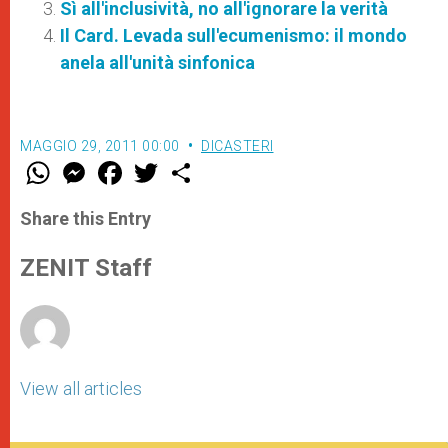
Sì all'inclusività, no all'ignorare la verità
Il Card. Levada sull'ecumenismo: il mondo
anela all'unità sinfonica
MAGGIO 29, 2011 00:00
DICASTERI
W
M
F
T
S
h
e
a
w
h
a
s
c
i
a
t
s
e
t
r
Share this Entry
s
e
b
t
e
A
n
o
e
p
g
o
r
ZENIT Staff
p
e
k
r
View all articles