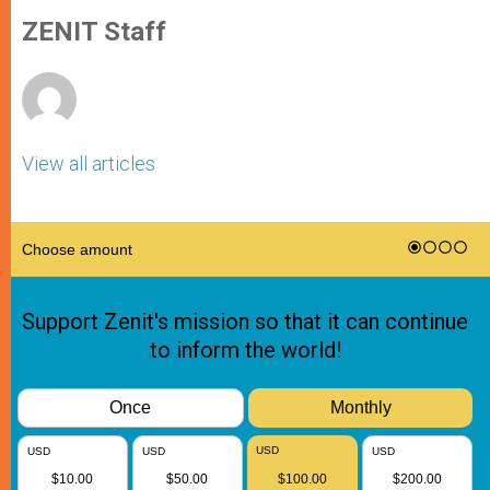
A
n
o
e
p
g
o
r
ZENIT Staff
p
e
k
r
View all articles