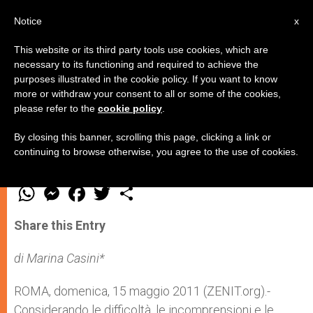
IT
Notice
x
This website or its third party tools use cookies, which are
necessary to its functioning and required to achieve the
purposes illustrated in the cookie policy. If you want to know
Precisazioni sulla legge per
more or withdraw your consent to all or some of the cookies,
please refer to the
cookie policy
.
evitare l’eutanasia
By closing this banner, scrolling this page, clicking a link or
continuing to browse otherwise, you agree to the use of cookies.
MAGGIO 15, 2011 00:00
ZENIT STAFF
ECOLOGIA
W
M
F
T
S
h
e
a
w
h
a
s
c
i
a
t
s
e
t
r
Share this Entry
s
e
b
t
e
A
n
o
e
p
g
o
r
di Marina Casini*
p
e
k
r
ROMA, domenica, 15 maggio 2011 (ZENIT.org).-
Considerando le difficoltà, le incomprensioni e le