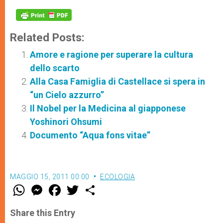
Related Posts:
Amore e ragione per superare la cultura
dello scarto
Alla Casa Famiglia di Castellace si spera in
“un Cielo azzurro”
Il Nobel per la Medicina al giapponese
Yoshinori Ohsumi
Documento “Aqua fons vitae”
MAGGIO 15, 2011 00:00
ECOLOGIA
W
M
F
T
S
h
e
a
w
h
a
s
c
i
a
t
s
e
t
r
Share this Entry
s
e
b
t
e