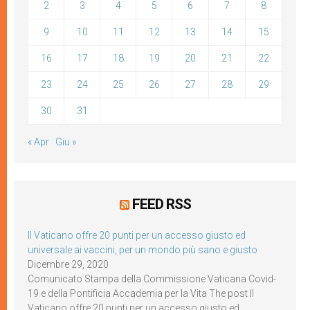
2
3
4
5
6
7
8
9
10
11
12
13
14
15
16
17
18
19
20
21
22
23
24
25
26
27
28
29
30
31
« Apr
Giu »
FEED RSS
Il Vaticano offre 20 punti per un accesso giusto ed
universale ai vaccini, per un mondo più sano e giusto
Dicembre 29, 2020
Comunicato Stampa della Commissione Vaticana Covid-
19 e della Pontificia Accademia per la Vita The post Il
Vaticano offre 20 punti per un accesso giusto ed