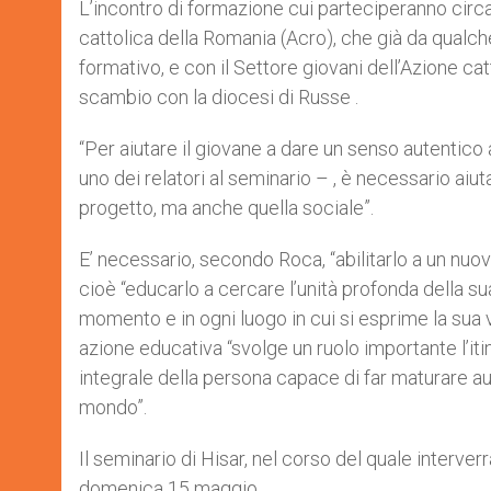
L’incontro di formazione cui parteciperanno circa
cattolica della Romania (Acro), che già da qualch
formativo, e con il Settore giovani dell’Azione cat
scambio con la diocesi di Russe .
“Per aiutare il giovane a dare un senso autentico 
uno dei relatori al seminario – , è necessario aiu
progetto, ma anche quella sociale”.
E’ necessario, secondo Roca, “abilitarlo a un nuo
cioè “educarlo a cercare l’unità profonda della sua
momento e in ogni luogo in cui si esprime la sua vi
azione educativa “svolge un ruolo importante l’iti
integrale della persona capace di far maturare aut
mondo”.
Il seminario di Hisar, nel corso del quale interv
domenica 15 maggio.