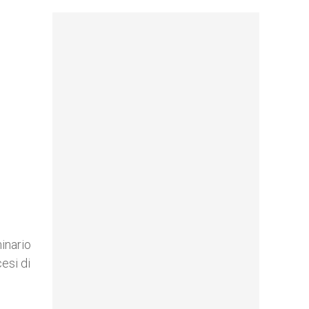
minario
cesi di