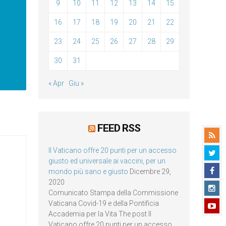
9
10
11
12
13
14
15
16
17
18
19
20
21
22
23
24
25
26
27
28
29
30
31
« Apr
Giu »
FEED RSS
Il Vaticano offre 20 punti per un accesso
giusto ed universale ai vaccini, per un
mondo più sano e giusto
Dicembre 29,
2020
Comunicato Stampa della Commissione
Vaticana Covid-19 e della Pontificia
Accademia per la Vita The post Il
Vaticano offre 20 punti per un accesso