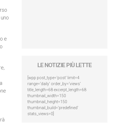
orso
i uno
ro e
uo
LE NOTIZIE PIÙ LETTE
re,
[wpp post_type='post' limit=4
ta
range='daily' order_by='views'
title_length=68 excerpt_length=68
one
thumbnail_width=150
thumbnail_height=150
thumbnail_build='predefined'
stats_views=0]
erà