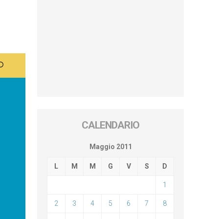
CALENDARIO
Maggio 2011
L
M
M
G
V
S
D
1
2
3
4
5
6
7
8