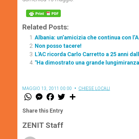
Related Posts:
Albania: un’amicizia che continua con l’A
Non posso tacere!
L'AC ricorda Carlo Carretto a 25 anni da
"Ha dimostrato una grande lungimiranza 
MAGGIO 13, 2011 00:00
CHIESE LOCALI
W
M
F
T
S
h
e
a
w
h
a
s
c
i
a
t
s
e
t
r
Share this Entry
s
e
b
t
e
A
n
o
e
p
g
o
r
ZENIT Staff
p
e
k
r