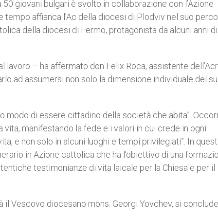
 50 giovani bulgari è svolto in collaborazione con l’Azione
e tempo affianca l’Ac della diocesi di Plodviv nel suo perc
tolica della diocesi di Fermo, protagonista da alcuni anni d
al lavoro – ha affermato don Felix Roca, assistente dell’Ac
tarlo ad assumersi non solo la dimensione individuale del s
vo modo di essere cittadino della società che abita”. Occor
 vita, manifestando la fede e i valori in cui crede in ogni
ta, e non solo in alcuni luoghi e tempi privilegiati”. In ques
nerario in Azione cattolica che ha l’obiettivo di una formazi
entiche testimonianze di vita laicale per la Chiesa e per il
errà il Vescovo diocesano mons. Georgi Yovchev, si conclud