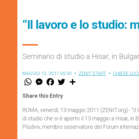
“Il lavoro e lo studio: 
Seminario di studio a Hisar, in Bulgar
MAGGIO 13, 2011 00:00
ZENIT STAFF
CHIESE LOC
W
M
F
T
S
h
e
a
w
h
a
s
c
i
a
t
s
e
t
r
Share this Entry
s
e
b
t
e
A
n
o
e
p
g
o
r
ROMA, venerdì, 13 maggio 2011 (ZENIT.org).- “Il la
p
e
k
di studio che si è aperto il 13 maggio a Hisar, in B
r
Plodviv, membro osservatore del Forum internazi