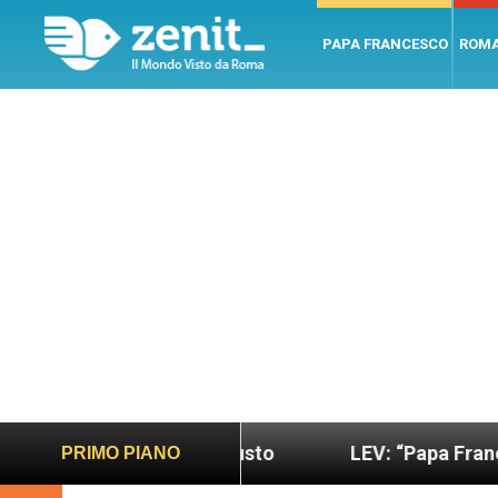
PAPA FRANCESCO
ROM
ondo più sano e giusto
LEV: “Papa Francesco. Un
PRIMO PIANO