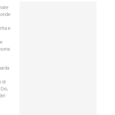
amate
sponde
etta e
se
rsona:
uarda
,
 di
 Dio,
del