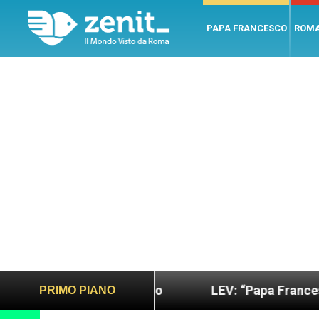
PAPA FRANCESCO
ROM
ù sano e giusto
LEV: “Papa Francesco. Un uomo 
PRIMO PIANO