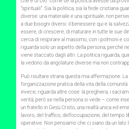
che è di Dio” come se la politica avesse da provve
“spirituali”. Sia la politica, sia la fede cristiana
diverse: una materiale e una spirituale; non perse
a due bisogni diversi: il benessere qui e la salve
essere, di crescere, di maturare in tutte le sue d
cerca di respirare al massimo, con i polmoni e co
riguarda solo un aspetto della persona, perché 
viene staccato dagli altri. La politica riguarda, qu
la vedono da angolature diverse ma non contrap
Può risultare strana questa mia affermazione. La p
l’organizzazione pratica della vita della comunità: il
invece, riguarda altre cose: la preghiera, i sacram
verità, però se nella persona si vede – come inseg
un fratello in Gesù Cristo, una realtà unica ed em
lavoro, del traffico, dell’occupazione, del tempo l
operative. Non pensiamo che ci siano da un lato le