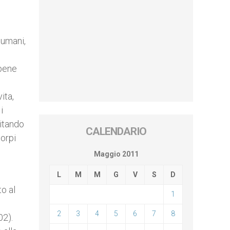
 umani,
 bene
ita,
i
vitando
CALENDARIO
corpi
Maggio 2011
L
M
M
G
V
S
D
to al
1
2
3
4
5
6
7
8
02).