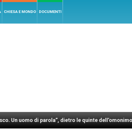
A
CHIESA E MONDO
DOCUMENTI
di parola”, dietro le quinte dell’omonimo film di Wim