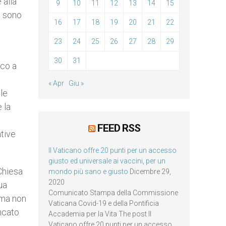
 alla
9
10
11
12
13
14
15
, sono
16
17
18
19
20
21
22
23
24
25
26
27
28
29
30
31
ico a
« Apr
Giu »
lle
 la
FEED RSS
tive
Il Vaticano offre 20 punti per un accesso
giusto ed universale ai vaccini, per un
Chiesa
mondo più sano e giusto
Dicembre 29,
2020
ua
Comunicato Stampa della Commissione
 ma non
Vaticana Covid-19 e della Pontificia
encato
Accademia per la Vita The post Il
Vaticano offre 20 punti per un accesso