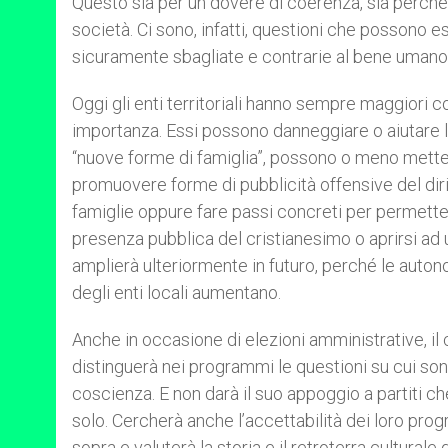
Questo sia per un dovere di coerenza, sia perché
società. Ci sono, infatti, questioni che possono es
sicuramente sbagliate e contrarie al bene umano
Oggi gli enti territoriali hanno sempre maggior
importanza. Essi possono danneggiare o aiutare l
“nuove forme di famiglia”, possono o meno metter
promuovere forme di pubblicità offensive del dirit
famiglie oppure fare passi concreti per permett
presenza pubblica del cristianesimo o aprirsi ad 
amplierà ulteriormente in futuro, perché le auto
degli enti locali aumentano.
Anche in occasione di elezioni amministrative, il
distinguerà nei programmi le questioni su cui son
coscienza. E non darà il suo appoggio a partiti c
solo. Cercherà anche l’accettabilità dei loro pro
sopra e valuterà la storia e il retroterra culturale 