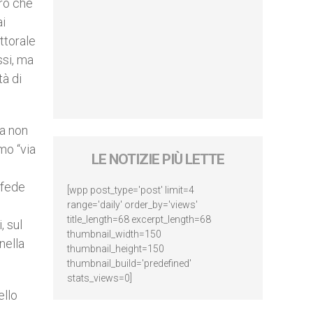
ero che
ai
ettorale
ssi, ma
tà di
na non
mo “via
LE NOTIZIE PIÙ LETTE
 fede
[wpp post_type='post' limit=4
range='daily' order_by='views'
title_length=68 excerpt_length=68
, sul
thumbnail_width=150
nella
thumbnail_height=150
thumbnail_build='predefined'
stats_views=0]
ello