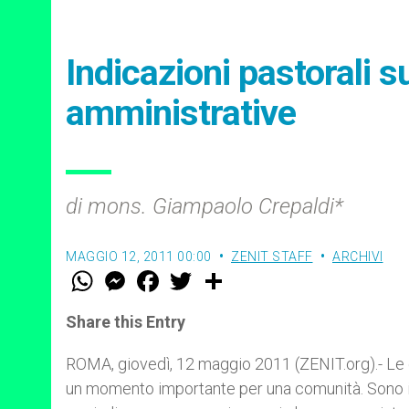
Indicazioni pastorali s
amministrative
di mons. Giampaolo Crepaldi*
MAGGIO 12, 2011 00:00
ZENIT STAFF
ARCHIVI
W
M
F
T
S
h
e
a
w
h
a
s
c
i
a
t
s
e
t
r
Share this Entry
s
e
b
t
e
A
n
o
e
p
g
o
r
ROMA, giovedì, 12 maggio 2011 (ZENIT.org).- Le 
p
e
k
un momento importante per una comunità. Sono inf
r