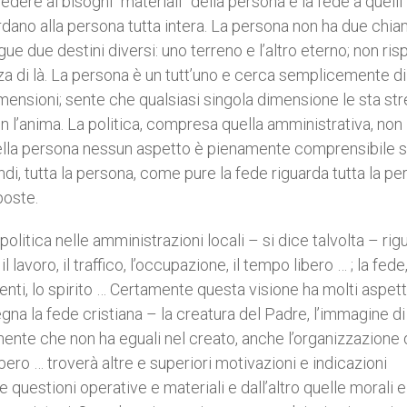
dere ai bisogni “materiali” della persona e la fede a quelli
 guardano alla persona tutta intera. La persona non ha due chi
gue due destini diversi: uno terreno e l’altro eterno; non ri
zza di là. La persona è un tutt’uno e cerca semplicemente di
imensioni; sente che qualsiasi singola dimensione le sta str
n l’anima. La politica, compresa quella amministrativa, non
nella persona nessun aspetto è pienamente comprensibile 
indi, tutta la persona, come pure la fede riguarda tutta la pe
poste.
olitica nelle amministrazioni locali – si dice talvolta – rig
 lavoro, il traffico, l’occupazione, il tempo libero … ; la fede
enti, lo spirito … Certamente questa visione ha molti aspetti
na la fede cristiana – la creatura del Padre, l’immagine di
inente che non ha eguali nel creato, anche l’organizzazione 
ibero … troverà altre e superiori motivazioni e indicazioni
 questioni operative e materiali e dall’altro quelle morali e