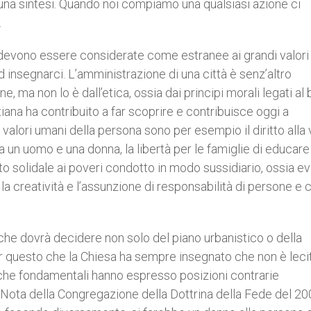
e una sintesi. Quando noi compiamo una qualsiasi azione ci
.
 devono essere considerate come estranee ai grandi valori
d insegnarci. L’amministrazione di una città è senz’altro
e, ma non lo è dall’etica, ossia dai principi morali legati al
iana ha contribuito a far scoprire e contribuisce oggi a
 valori umani della persona sono per esempio il diritto alla v
ra un uomo e una donna, la libertà per le famiglie di educare 
iuto solidale ai poveri condotto in modo sussidiario, ossia e
a creatività e l’assunzione di responsabilità di persone e 
 che dovrà decidere non solo del piano urbanistico o della
per questo che la Chiesa ha sempre insegnato che non è leci
tiche fondamentali hanno espresso posizioni contrarie
(Nota della Congregazione della Dottrina della Fede del 20