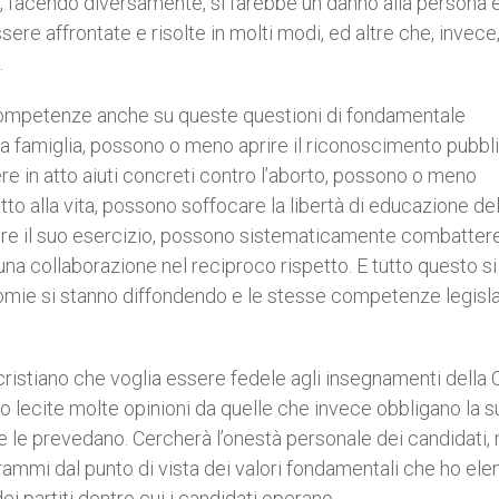
, facendo diversamente, si farebbe un danno alla persona e
sere affrontate e risolte in molti modi, ed altre che, invece
.
i competenze anche su queste questioni di fondamentale
a famiglia, possono o meno aprire il riconoscimento pubbl
e in atto aiuti concreti contro l’aborto, possono o meno
to alla vita, possono soffocare la libertà di educazione de
ere il suo esercizio, possono sistematicamente combattere
una collaborazione nel reciproco rispetto. E tutto questo si
nomie si stanno diffondendo e le stesse competenze legisla
 cristiano che voglia essere fedele agli insegnamenti della 
o lecite molte opinioni da quelle che invece obbligano la s
he le prevedano. Cercherà l’onestà personale dei candidati,
grammi dal punto di vista dei valori fondamentali che ho el
dei partiti dentro cui i candidati operano.