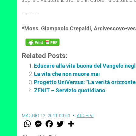
———–
*Mons. Giampaolo Crepaldi, Arcivescovo-vesc
Related Posts:
Educare alla vita buona del Vangelo negli
La vita che non muore mai
Progetto UniVersus: "La verità orizzonte 
ZENIT – Servizio quotidiano
MAGGIO 12, 2011 00:00
ARCHIVI
W
M
F
T
S
h
e
a
w
h
a
s
c
i
a
t
s
e
t
r