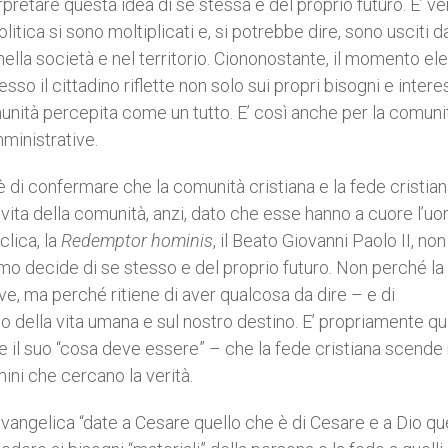
retare questa idea di se stessa e del proprio futuro. E’ v
litica si sono moltiplicati e, si potrebbe dire, sono usciti d
” nella società e nel territorio. Ciononostante, il momento el
o il cittadino riflette non solo sui propri bisogni e intere
comunità percepita come un tutto. E’ così anche per la comuni
mministrative.
 di confermare che la comunità cristiana e la fede cristia
vita della comunità, anzi, dato che esse hanno a cuore l’uo
clica, la
Redemptor hominis
, il Beato Giovanni Paolo II, non
omo decide di se stesso e del proprio futuro. Non perché la
ive, ma perché ritiene di aver qualcosa da dire – e di
della vita umana e sul nostro destino. E’ propriamente qui
 e il suo “cosa deve essere” – che la fede cristiana scende 
mini che cercano la verità.
evangelica “date a Cesare quello che è di Cesare e a Dio qu