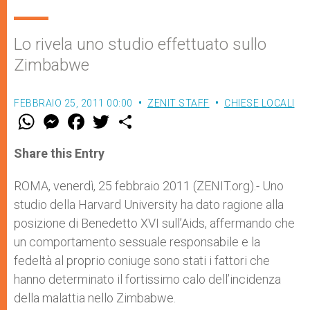
Lo rivela uno studio effettuato sullo
Zimbabwe
FEBBRAIO 25, 2011 00:00
ZENIT STAFF
CHIESE LOCALI
W
M
F
T
S
h
e
a
w
h
a
s
c
i
a
t
s
e
t
r
Share this Entry
s
e
b
t
e
A
n
o
e
p
g
o
r
ROMA, venerdì, 25 febbraio 2011 (ZENIT.org).- Uno
p
e
k
studio della Harvard University ha dato ragione alla
r
posizione di Benedetto XVI sull’Aids, affermando che
un comportamento sessuale responsabile e la
fedeltà al proprio coniuge sono stati i fattori che
hanno determinato il fortissimo calo dell’incidenza
della malattia nello Zimbabwe.