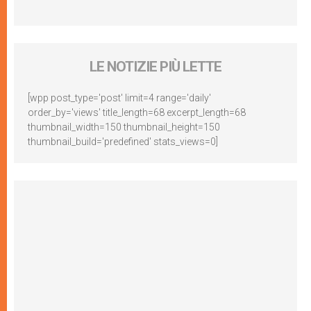
LE NOTIZIE PIÙ LETTE
[wpp post_type='post' limit=4 range='daily'
order_by='views' title_length=68 excerpt_length=68
thumbnail_width=150 thumbnail_height=150
thumbnail_build='predefined' stats_views=0]