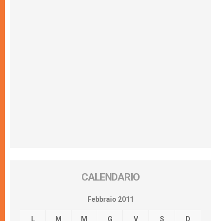
CALENDARIO
Febbraio 2011
L
M
M
G
V
S
D