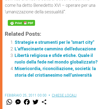
come ha detto Benedetto XVI – operare per una
‘umanizzazione della sessualità’”.
Related Posts:
Strategie e strumenti per le "smart city"
L'affascinante cammino dell'educazione
Libertà religiosa e sfide etiche. Quale il
ruolo della fede nel mondo globalizzato?
Misericordia, riconciliazione, società: la
storia del cristianesimo nell’università
FEBBRAIO 25, 2011 00:00
CHIESE LOCALI
W
M
F
T
S
h
e
a
w
h
a
s
c
i
a