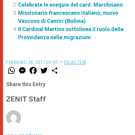
Celebrate le esequie del card. Marchisano
Missionario francescano italiano, nuovo
Vescovo di Camiri (Bolivia)
Il Cardinal Martino sottolinea il ruolo della
Provvidenza nelle migrazioni
FEBBRAIO 24, 2011 00:00
DICASTERI
W
M
F
T
S
h
e
a
w
h
a
s
c
i
a
t
s
e
t
r
Share this Entry
s
e
b
t
e
A
n
o
e
p
g
o
r
ZENIT Staff
p
e
k
r