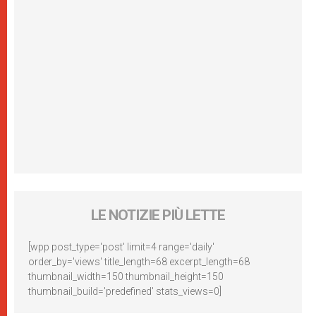
LE NOTIZIE PIÙ LETTE
[wpp post_type='post' limit=4 range='daily'
order_by='views' title_length=68 excerpt_length=68
thumbnail_width=150 thumbnail_height=150
thumbnail_build='predefined' stats_views=0]