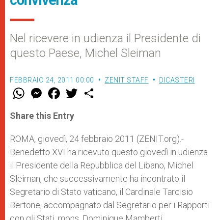
convivenza
Nel ricevere in udienza il Presidente di
questo Paese, Michel Sleiman
FEBBRAIO 24, 2011 00:00
ZENIT STAFF
DICASTERI
W
M
F
T
S
h
e
a
w
h
a
s
c
i
a
t
s
e
t
r
Share this Entry
s
e
b
t
e
A
n
o
e
p
g
o
r
ROMA, giovedì, 24 febbraio 2011 (ZENIT.org).-
p
e
k
Benedetto XVI ha ricevuto questo giovedì in udienza
r
il Presidente della Repubblica del Libano, Michel
Sleiman, che successivamente ha incontrato il
Segretario di Stato vaticano, il Cardinale Tarcisio
Bertone, accompagnato dal Segretario per i Rapporti
con gli Stati, mons. Dominique Mamberti.