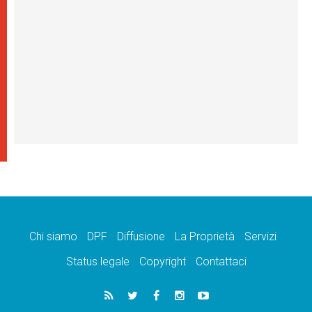
Chi siamo
DPF
Diffusione
La Proprietà
Servizi
Status legale
Copyright
Contattaci