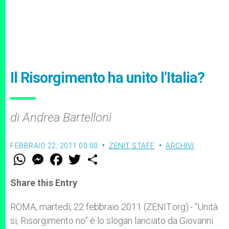
Il Risorgimento ha unito l’Italia?
di Andrea Bartelloni
FEBBRAIO 22, 2011 00:00
ZENIT STAFF
ARCHIVI
W
M
F
T
S
h
e
a
w
h
a
s
c
i
a
t
s
e
t
r
Share this Entry
s
e
b
t
e
A
n
o
e
p
g
o
r
ROMA, martedì, 22 febbraio 2011 (ZENIT.org).- “Unità
p
e
k
si, Risorgimento no” è lo slogan lanciato da Giovanni
r