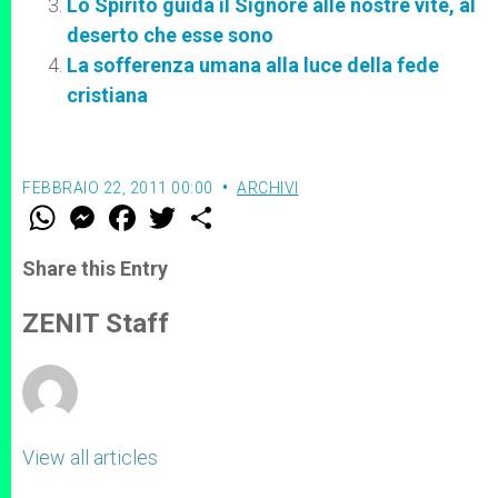
Lo Spirito guida il Signore alle nostre vite, al
deserto che esse sono
La sofferenza umana alla luce della fede
cristiana
FEBBRAIO 22, 2011 00:00
ARCHIVI
W
M
F
T
S
h
e
a
w
h
a
s
c
i
a
t
s
e
t
r
Share this Entry
s
e
b
t
e
A
n
o
e
p
g
o
r
ZENIT Staff
p
e
k
r
View all articles