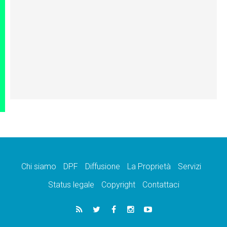
Chi siamo
DPF
Diffusione
La Proprietà
Servizi
Status legale
Copyright
Contattaci