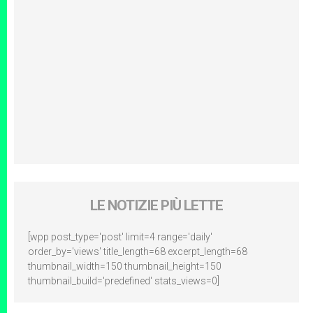
LE NOTIZIE PIÙ LETTE
[wpp post_type='post' limit=4 range='daily'
order_by='views' title_length=68 excerpt_length=68
thumbnail_width=150 thumbnail_height=150
thumbnail_build='predefined' stats_views=0]